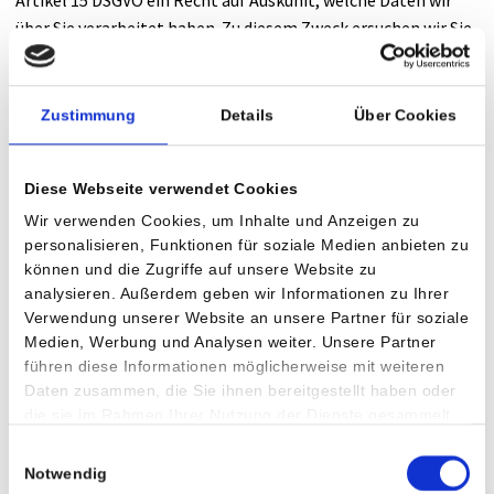
Artikel 15 DSGVO ein Recht auf Auskunft, welche Daten wir
über Sie verarbeitet haben. Zu diesem Zweck ersuchen wir Sie,
das nachfolgende Formblatt auszufüllen und an uns zu
übermitteln. Ihr Auskunftsbegehren wird dann so rasch als
möglich von uns bearbeitet werden.
Zustimmung
Details
Über Cookies
Das Auskunftsbegehren nach Artikel 15 DSGVO umfasst alle
über Sie verarbeiteten Daten und stellt somit einen
Diese Webseite verwendet Cookies
Gesamtauszug aus unserer Datenbank dar. Dieser
Wir verwenden Cookies, um Inhalte und Anzeigen zu
Datenbankauszug enthält zwar entsprechende
personalisieren, Funktionen für soziale Medien anbieten zu
Erläuterungen, allerdings dient dieser keinesfalls als
können und die Zugriffe auf unsere Website zu
analysieren. Außerdem geben wir Informationen zu Ihrer
medizinisch relevante Unterlage. Sollten Sie daher Teile Ihrer
Verwendung unserer Website an unsere Partner für soziale
Krankengeschichte benötigen oder Informationen bzw.
Medien, Werbung und Analysen weiter. Unsere Partner
Auskünfte zu Ihrer Behandlung, ersuchen wir Sie, nicht das
führen diese Informationen möglicherweise mit weiteren
untenstehende Formular zu verwenden, sondern sich direkt
Daten zusammen, die Sie ihnen bereitgestellt haben oder
an die Verwaltungsleitung jenes Hauses zu wenden, in dem
die sie im Rahmen Ihrer Nutzung der Dienste gesammelt
Sie behandelt wurden.
haben.
Einwilligungsauswahl
Notwendig