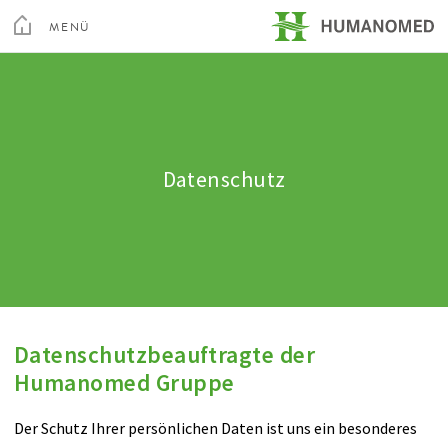
Toggle
Menu
MENÜ
SCHLIEßEN
Kur & Rehabilitation Althofen
Privatklinik Villach
Datenschutz
Privatklinik Maria Hilf
Su
Arztsuche
Magazin
Karriere
Kontakt
Datenschutzbeauftragte der
Humanomed Gruppe
Der Schutz Ihrer persönlichen Daten ist uns ein besonderes