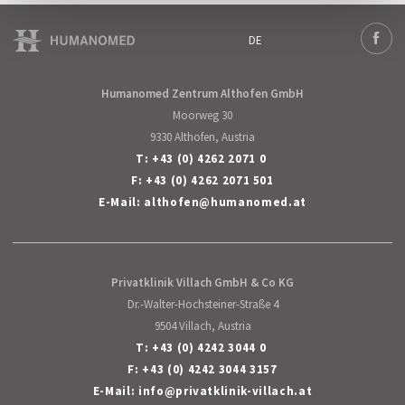
DE
Deutsch
Face
Humanomed Zentrum Althofen GmbH
Moorweg 30
9330 Althofen, Austria
T:
+43 (0) 4262 2071 0
F: +43 (0) 4262 2071 501
E-Mail:
althofen
@
humanomed
.
at
Privatklinik Villach GmbH & Co KG
Dr.-Walter-Hochsteiner-Straße 4
9504 Villach, Austria
T:
+43 (0) 4242 3044 0
F: +43 (0) 4242 3044 3157
E-Mail:
info
@
privatklinik-villach
.
at