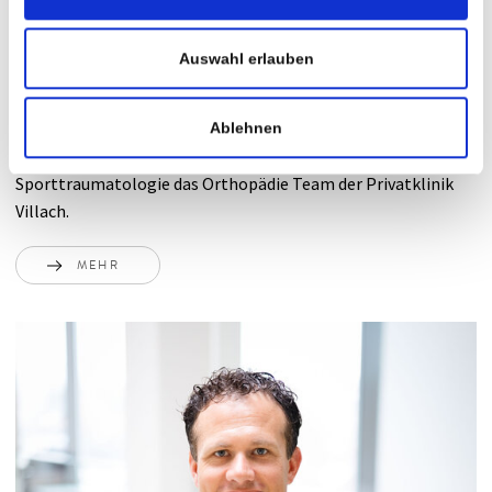
Verstärkung in der Orthopädie in der Privatklinik
Auswahl erlauben
Villach
Seit 1. April 2026 verstärkt Dr. Markus Gregori, MBA, Facharzt
Ablehnen
für Orthopädie, Traumatologie, Unfallchirurgie &
Sporttraumatologie das Orthopädie Team der Privatklinik
Villach.
MEHR