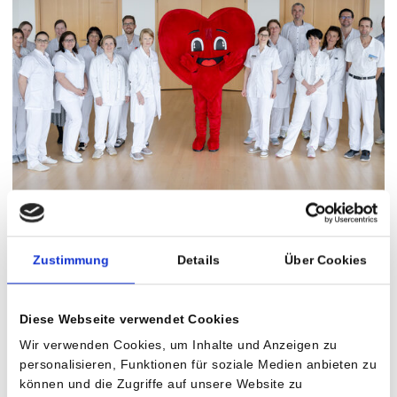
20 Jahre Herz-Kreislauf-Reha im Humanomed
Zustimmung
Details
Über Cookies
Zentrum Althofen
Seit der Eröffnung haben bereits über 28.000 Patienten, ein
Diese Webseite verwendet Cookies
Großteil davon aus Kärnten, eine individuell angepasste Reha
Wir verwenden Cookies, um Inhalte und Anzeigen zu
durchlaufen – ein Meilenstein in der Versorgung von Herz-
personalisieren, Funktionen für soziale Medien anbieten zu
und Kreislaufpatienten in Kärnten.
können und die Zugriffe auf unsere Website zu