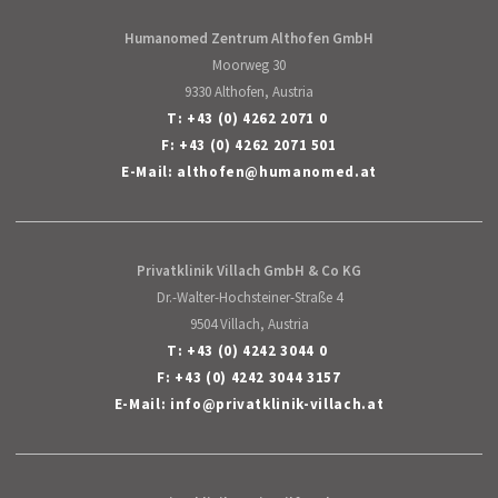
English
Humanomed Zentrum Althofen GmbH
Moorweg 30
9330 Althofen, Austria
T:
+43 (0) 4262 2071 0
F: +43 (0) 4262 2071 501
E-Mail:
althofen
@
humanomed
.
at
Privatklinik Villach GmbH & Co KG
Dr.-Walter-Hochsteiner-Straße 4
9504 Villach, Austria
T:
+43 (0) 4242 3044 0
F: +43 (0) 4242 3044 3157
E-Mail:
info
@
privatklinik-villach
.
at