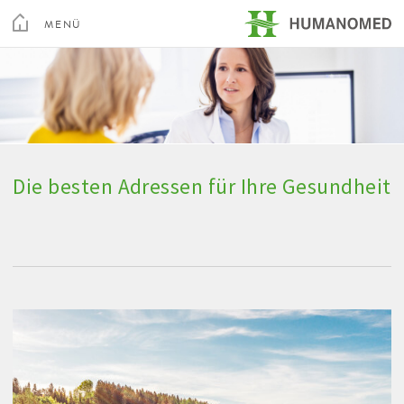
Toggle
Menu
MENÜ
Humanomed
SCHLIEßEN
Kur & Rehabilitation Althofen
Privatklinik Villach
Die besten Adressen für Ihre Gesundheit
Privatklinik Maria Hilf
Su
Arztsuche
Magazin
Karriere
Kontakt