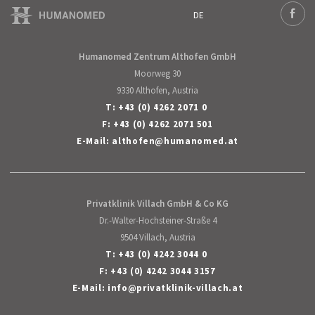
DE
Deutsch
Face
English
Humanomed Zentrum Althofen GmbH
Moorweg 30
9330 Althofen, Austria
T:
+43 (0) 4262 2071 0
F: +43 (0) 4262 2071 501
E-Mail:
althofen
@
humanomed
.
at
Privatklinik Villach GmbH & Co KG
Dr.-Walter-Hochsteiner-Straße 4
9504 Villach, Austria
T:
+43 (0) 4242 3044 0
F: +43 (0) 4242 3044 3157
E-Mail:
info
@
privatklinik-villach
.
at