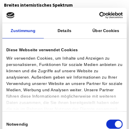
Breites internistisches Spektrum
Ergänzt wird das Team durch weitere erfahrene
Spezialist:innen: DDr. Petra Gratze stärkt mit ihrer
Zustimmung
Details
Über Cookies
Spezialisierung auf Kardiologie insbesondere den Bereich der
Herzmedizin. Dr. Manfred Krawanja bringt weiterhin seine
Expertise in der Gastroenterologie und Hepatologie sowie im
Diese Webseite verwendet Cookies
gesamten Spektrum der Inneren Medizin ein.
Wir verwenden Cookies, um Inhalte und Anzeigen zu
personalisieren, Funktionen für soziale Medien anbieten zu
Mit der personellen Erweiterung und den internistischen
können und die Zugriffe auf unsere Website zu
Schwerpunkten setzt die Privatklinik Villach ein klares
analysieren. Außerdem geben wir Informationen zu Ihrer
Zeichen für moderne, spezialisierte und wohnortnahe
Verwendung unserer Website an unsere Partner für soziale
Versorgung in Kärnten.
Medien, Werbung und Analysen weiter. Unsere Partner
führen diese Informationen möglicherweise mit weiteren
Über die Privatklinik Villach
Daten zusammen, die Sie ihnen bereitgestellt haben oder
die sie im Rahmen Ihrer Nutzung der Dienste gesammelt
1985 errichtet, setzte die Privatklinik Villach von Beginn an
haben.
Einwilligungsauswahl
auf höchste technische Standards und ein breites
Notwendig
medizinisches Leistungsspektrum. Heute deckt die Klinik mit