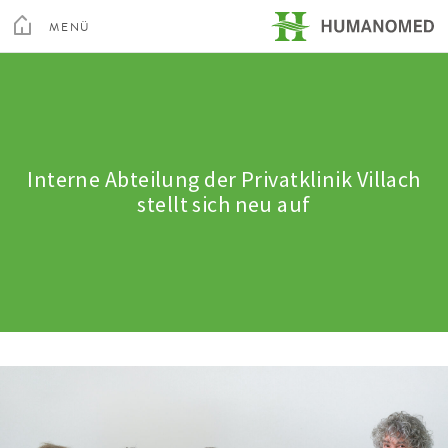
Toggle
Menu
MENÜ
SCHLIEßEN
Kur & Rehabilitation Althofen
Privatklinik Villach
Interne Abteilung der Privatklinik Villach
stellt sich neu auf
Privatklinik Maria Hilf
Su
Arztsuche
Magazin
Karriere
Kontakt