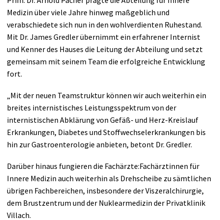
Prim. Dr. Arnold Pacher prägte die Abteilung für Innere
Medizin über viele Jahre hinweg maßgeblich und
verabschiedete sich nun in den wohlverdienten Ruhestand.
Mit Dr. James Gredler übernimmt ein erfahrener Internist
und Kenner des Hauses die Leitung der Abteilung und setzt
gemeinsam mit seinem Team die erfolgreiche Entwicklung
fort.
„Mit der neuen Teamstruktur können wir auch weiterhin ein
breites internistisches Leistungsspektrum von der
internistischen Abklärung von Gefäß- und Herz-Kreislauf
Erkrankungen, Diabetes und Stoffwechselerkrankungen bis
hin zur Gastroenterologie anbieten, betont Dr. Gredler.
Darüber hinaus fungieren die Fachärzte:Fachärztinnen für
Innere Medizin auch weiterhin als Drehscheibe zu sämtlichen
übrigen Fachbereichen, insbesondere der Viszeralchirurgie,
dem Brustzentrum und der Nuklearmedizin der Privatklinik
Villach.