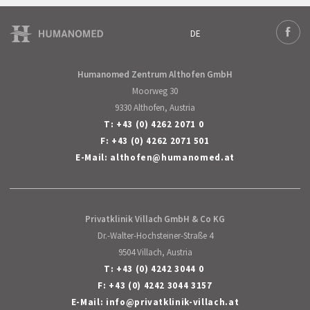
DE
Deutsch
Face
Humanomed Zentrum Althofen GmbH
Moorweg 30
9330 Althofen, Austria
T:
+43 (0) 4262 2071 0
F: +43 (0) 4262 2071 501
E-Mail:
althofen
@
humanomed
.
at
Privatklinik Villach GmbH & Co KG
Dr.-Walter-Hochsteiner-Straße 4
9504 Villach, Austria
T:
+43 (0) 4242 3044 0
F: +43 (0) 4242 3044 3157
E-Mail:
info
@
privatklinik-villach
.
at