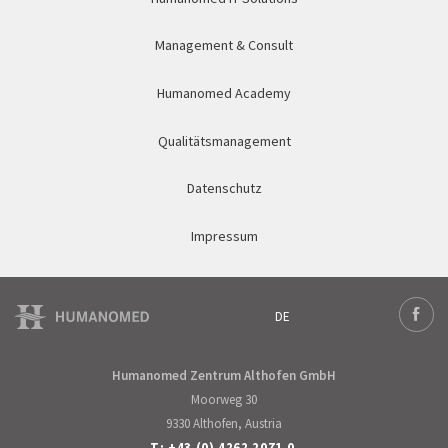
Management & Consult
Humanomed Academy
Qualitätsmanagement
Datenschutz
Impressum
DE
Deutsch
Face
Humanomed Zentrum Althofen GmbH
Moorweg 30
9330 Althofen, Austria
T:
+43 (0) 4262 2071 0