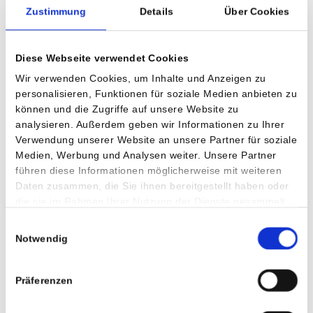
einfach angewendet, sondern auch weiterentwickelt sowie
Zustimmung
Details
Über Cookies
für die jeweilige Aufgaben­stellung, in Abhängig­keit der
Datenqualität und -quantität, adaptiert. So wird mittelfristig
ein durchaus bahnbrechender Fortschritt im
Diese Webseite verwendet Cookies
„althergebrachten“ Bereich Krankenhaus­infor­mations­­
Wir verwenden Cookies, um Inhalte und Anzeigen zu
systeme möglich, der das gute alte etablierte
personalisieren, Funktionen für soziale Medien anbieten zu
können und die Zugriffe auf unsere Website zu
Verfahrenswissen der letzten Jahr­zehnte mit der sich
analysieren. Außerdem geben wir Informationen zu Ihrer
laufend erneuernden Digitalität des Alltages zu Verbündeten
Verwendung unserer Website an unsere Partner für soziale
macht. Ob dies die etablierten Marken auch so organisch
Medien, Werbung und Analysen weiter. Unsere Partner
schaffen können, werden die kommenden 10 Jahre zeigen.
führen diese Informationen möglicherweise mit weiteren
Human & Digital ist bereit dafür, und zwar human und digital.
Daten zusammen, die Sie ihnen bereitgestellt haben oder
die sie im Rahmen Ihrer Nutzung der Dienste gesammelt
haben.
Einwilligungsauswahl
Über die Humanomed IT Solutions
Notwendig
Die Humanomed IT Solutions gehört zur Humanomed
Präferenzen
Gruppe, die seit über 40 Jahren private Gesundheitsbetriebe
führt. Seit über 25 Jahren werden Software­produkte für