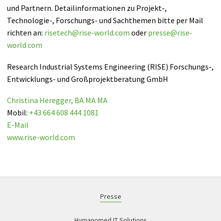
und Partnern. Detailinformationen zu Projekt-,
Technologie-, Forschungs- und Sachthemen bitte per Mail
richten an:
risetech
@
rise-world
.
com
oder
presse
@
rise-
world
.
com
Research Industrial Systems Engineering (RISE) Forschungs-,
Entwicklungs- und Großprojektberatung GmbH
Christina Heregger, BA MA MA
Mobil:
+43 664 608 444 1081
E-Mail
www.rise-world.com
Presse
Humanomed IT Solutions