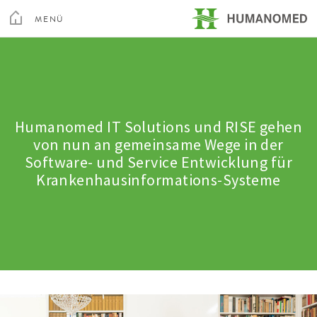
Toggle
Menu
MENÜ
SCHLIEßEN
Kur & Rehabilitation Althofen
Privatklinik Villach
Humanomed IT Solutions und RISE gehen
von nun an gemeinsame Wege in der
Software- und Service Entwicklung für
Privatklinik Maria Hilf
Krankenhausinformations-Systeme
Su
Arztsuche
Magazin
Karriere
Kontakt