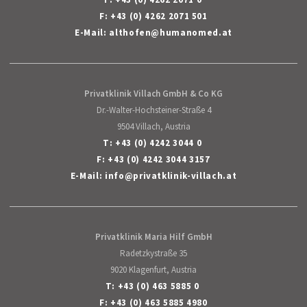
F: +43 (0) 4262 2071 501
E-Mail:
althofen
@
humanomed
.
at
Privatklinik Villach GmbH & Co KG
Dr.-Walter-Hochsteiner-Straße 4
9504 Villach, Austria
T:
+43 (0) 4242 3044 0
F: +43 (0) 4242 3044 3157
E-Mail:
info
@
privatklinik-villach
.
at
Privatklinik Maria Hilf GmbH
Radetzkystraße 35
9020 Klagenfurt, Austria
T:
+43 (0) 463 5885 0
F: +43 (0) 463 5885 4980