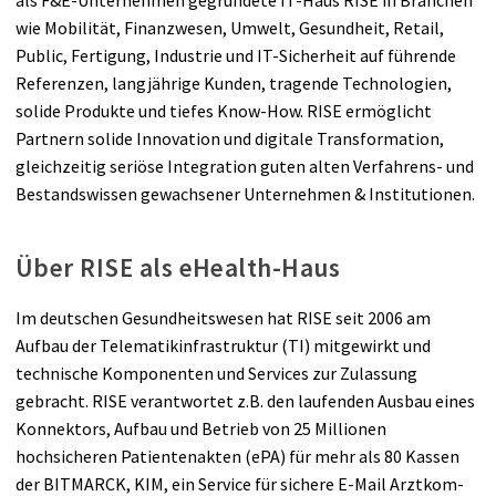
als F&E-Unternehmen gegründete IT-Haus RISE in Branchen
wie Mobilität, Finanz­wesen, Umwelt, Gesundheit, Retail,
Public, Fertigung, Industrie und IT-Sicherheit auf führende
Refe­renzen, langjährige Kunden, tragende Technologien,
solide Produkte und tiefes Know-How. RISE er­mög­licht
Partnern solide Innovation und digitale Transformation,
gleich­zeitig seriöse Inte­gration guten alten Verfahrens- und
Bestandswissen gewachsener Unternehmen & Institutionen.
Über RISE als eHealth-Haus
Im deutschen Gesundheitswesen hat RISE seit 2006 am
Aufbau der Telematikinfrastruktur (TI) mitge­wirkt und
technische Komponenten und Services zur Zulassung
gebracht. RISE verant­wortet z.B. den laufenden Ausbau eines
Konnektors, Aufbau und Betrieb von 25 Millionen
hochsicheren Patienten­akten (ePA) für mehr als 80 Kassen
der BITMARCK, KIM, ein Service für sichere E-Mail Arztkom­