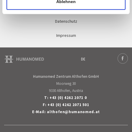
Ablehnen
Qualitätsmanagement
Datenschutz
Impressum
DE
Deutsch
Face
Humanomed Zentrum Althofen GmbH
Moorweg 30
9330 Althofen, Austria
T:
+43 (0) 4262 2071 0
F: +43 (0) 4262 2071 501
E-Mail:
althofen
@
humanomed
.
at