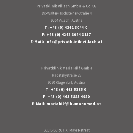
Privatklinik Villach GmbH & Co KG
Dr.-Walter-Hochsteiner-Straße 4
9504 Villach, Austria
T:
+43 (0) 4242 3044 0
F: +43 (0) 4242 3044 3157
E-Mail:
info
@
privatklinik-villach
.
at
Privatklinik Maria Hilf GmbH
Radetzkystraße 35
9020 Klagenfurt, Austria
T:
+43 (0) 463 5885 0
F: +43 (0) 463 5885 4980
E-Mail:
mariahilf
@
humanomed
.
at
BLEIB BERG F.X. Mayr Retreat