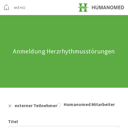
Toggle
Menu
MENÜ
SCHLIEßEN
Kur & Rehabilitation Althofen
Privatklinik Villach
Anmeldung Herzrhythmusstörungen
Privatklinik Maria Hilf
Su
Arztsuche
Magazin
Karriere
Kontakt
Humanomed Mitarbeiter
externer Teilnehmer
Titel