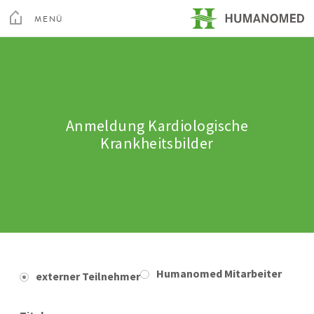
Toggle
Menu
MENÜ
SCHLIEßEN
Kur & Rehabilitation Althofen
Privatklinik Villach
Anmeldung Kardiologische
Krankheitsbilder
Privatklinik Maria Hilf
Su
Arztsuche
Magazin
Karriere
Kontakt
Humanomed Mitarbeiter
externer Teilnehmer