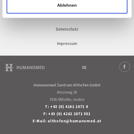
Humanomed Academy
Ablehnen
Qualitätsmanagement
Datenschutz
Impressum
DE
Deutsch
Face
Humanomed Zentrum Althofen GmbH
Moorweg 30
9330 Althofen, Austria
T:
+43 (0) 4262 2071 0
F: +43 (0) 4262 2071 501
E-Mail:
althofen
@
humanomed
.
at