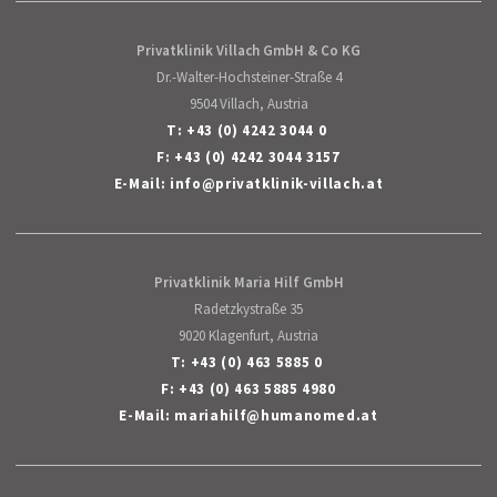
Privatklinik Villach GmbH & Co KG
Dr.-Walter-Hochsteiner-Straße 4
9504 Villach, Austria
T:
+43 (0) 4242 3044 0
F: +43 (0) 4242 3044 3157
E-Mail:
info
@
privatklinik-villach
.
at
Privatklinik Maria Hilf GmbH
Radetzkystraße 35
9020 Klagenfurt, Austria
T:
+43 (0) 463 5885 0
F: +43 (0) 463 5885 4980
E-Mail:
mariahilf
@
humanomed
.
at