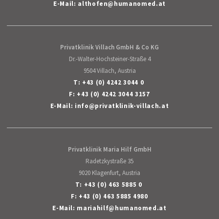
E-Mail:
althofen
@
humanomed
.
at
Privatklinik Villach GmbH & Co KG
Dr.-Walter-Hochsteiner-Straße 4
9504 Villach, Austria
T:
+43 (0) 4242 3044 0
F: +43 (0) 4242 3044 3157
E-Mail:
info
@
privatklinik-villach
.
at
Privatklinik Maria Hilf GmbH
Radetzkystraße 35
9020 Klagenfurt, Austria
T:
+43 (0) 463 5885 0
F: +43 (0) 463 5885 4980
E-Mail:
mariahilf
@
humanomed
.
at