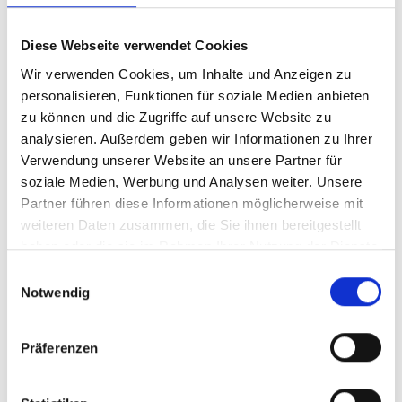
dazu bei
Freundlichkeit gegenüber Patienten und Kollegen
Diese Webseite verwendet Cookies
Wir verwenden Cookies, um Inhalte und Anzeigen zu
personalisieren, Funktionen für soziale Medien anbieten
Das erwartet dich
zu können und die Zugriffe auf unsere Website zu
analysieren. Außerdem geben wir Informationen zu Ihrer
Stets ein offenes Ohr und Unterstützung
Verwendung unserer Website an unsere Partner für
5-Tage-Woche mit größtmöglicher Rücksicht auf den
soziale Medien, Werbung und Analysen weiter. Unsere
Dienstplan und gewünschte freie Tage, damit du deinen
Partner führen diese Informationen möglicherweise mit
Freizeitbeschäftigungen aber auch z. B. Führerschein,
weiteren Daten zusammen, die Sie ihnen bereitgestellt
Maturavorbereitungen etc. nachgehen kannst; wenige
haben oder die sie im Rahmen Ihrer Nutzung der Dienste
Abenddienste
gesammelt haben.
Einwilligungsauswahl
keine Teildienste, nur durchgehende Dienste, wenig
Notwendig
Abenddienste
hilfsbereite, professionelle und lustige Kollegen
Präferenzen
Unterstützung und Vorbereitungsworkshops für die LAP