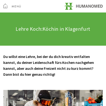
Toggle
Menu
MENÜ
SCHLIEßEN
Kur & Rehabilitation Althofen
Lehre Koch:Köchin in Klagenfurt
Privatklinik Villach
Privatklinik Maria Hilf
Du willst eine Lehre, bei der du dich kreativ entfalten
kannst, du deiner Leidenschaft fürs Kochen nachgehen
kannst, aber auch deine Freizeit nicht zu kurz kommt?
Dann bist du hier genau richtig!
Su
Arztsuche
Magazin
Karriere
Kontakt