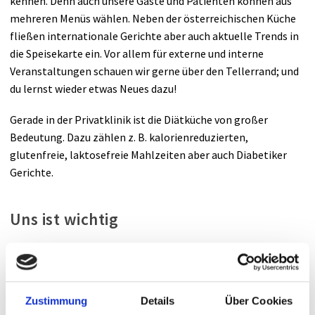
kennen. Denn auch unsere Gäste und Patienten können aus
mehreren Menüs wählen. Neben der österreichischen Küche
fließen internationale Gerichte aber auch aktuelle Trends in
die Speisekarte ein. Vor allem für externe und interne
Veranstaltungen schauen wir gerne über den Tellerrand; und
du lernst wieder etwas Neues dazu!
Gerade in der Privatklinik ist die Diätküche von großer
Bedeutung. Dazu zählen z. B. kalorienreduzierten,
glutenfreie, laktosefreie Mahlzeiten aber auch Diabetiker
Gerichte.
Uns ist wichtig
Das Arbeiten soll auch Spaß machen
Wir helfen zusammen, denn im Team sind wir stark
Ein gutes Miteinander – jeder Einzelne trägt seinen Teil
Zustimmung
Details
Über Cookies