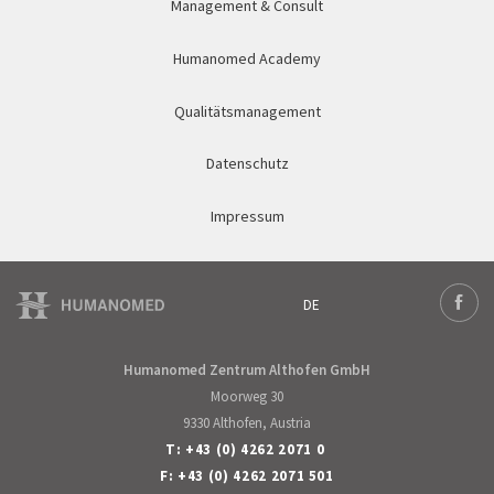
Management & Consult
Humanomed Academy
Qualitätsmanagement
Datenschutz
Impressum
DE
Deutsch
Face
Humanomed Zentrum Althofen GmbH
Moorweg 30
9330 Althofen, Austria
T:
+43 (0) 4262 2071 0
F: +43 (0) 4262 2071 501