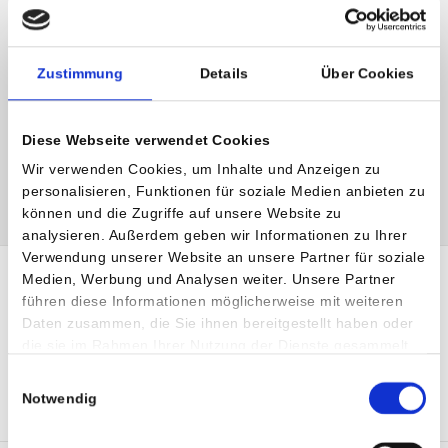
Dr. Branimir Lodeta, PhD, FEBU
Facharzt für Urologie
Zustimmung
Details
Über Cookies
Privatklinik Maria Hilf
Diese Webseite verwendet Cookies
T:
+43 (0) 463 5885 0
E:
branimir.lodeta
@
humanomed
.
at
Wir verwenden Cookies, um Inhalte und Anzeigen zu
personalisieren, Funktionen für soziale Medien anbieten zu
können und die Zugriffe auf unsere Website zu
analysieren. Außerdem geben wir Informationen zu Ihrer
Verwendung unserer Website an unsere Partner für soziale
Medien, Werbung und Analysen weiter. Unsere Partner
führen diese Informationen möglicherweise mit weiteren
Daten zusammen, die Sie ihnen bereitgestellt haben oder
die sie im Rahmen Ihrer Nutzung der Dienste gesammelt
haben.
SHARE :
Einwilligungsauswahl
Notwendig
TWI