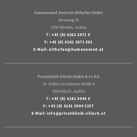
Humanomed Zentrum Althofen GmbH
Moorweg 30
9330 Althofen, Austria
T:
+43 (0) 4262 2071 0
F: +43 (0) 4262 2071 501
E-Mail:
althofen
@
humanomed
.
at
Privatklinik Villach GmbH & Co KG
Dr.-Walter-Hochsteiner-Straße 4
9504 Villach, Austria
T:
+43 (0) 4242 3044 0
F: +43 (0) 4242 3044 3157
E-Mail:
info
@
privatklinik-villach
.
at