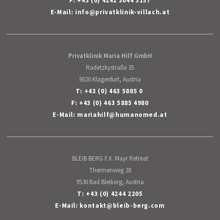
F: +43 (0) 4242 3044 3157
E-Mail:
info
@
privatklinik-villach
.
at
Privatklinik Maria Hilf GmbH
Radetzkystraße 35
9020 Klagenfurt, Austria
T:
+43 (0) 463 5885 0
F: +43 (0) 463 5885 4980
E-Mail:
mariahilf
@
humanomed
.
at
BLEIB BERG F.X. Mayr Retreat
Thermenweg 28
9530 Bad Bleiberg, Austria
T:
+43 (0) 4244 2205
E-Mail:
kontakt
@
bleib-berg
.
com