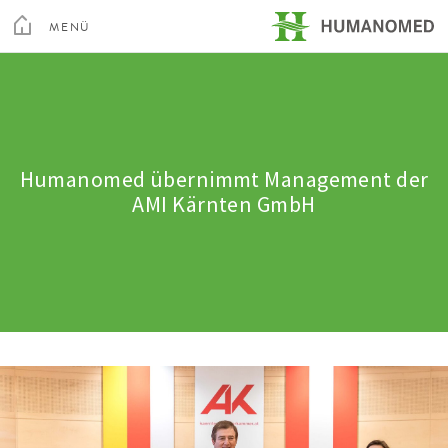
Toggle
Menu
MENÜ
SCHLIEßEN
Kur & Rehabilitation Althofen
Privatklinik Villach
Humanomed übernimmt Management der
AMI Kärnten GmbH
Privatklinik Maria Hilf
Su
Arztsuche
Magazin
Karriere
Kontakt