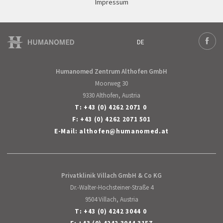
Impressum
DE
Deutsch
Face
Humanomed Zentrum Althofen GmbH
Moorweg 30
9330 Althofen, Austria
T:
+43 (0) 4262 2071 0
F: +43 (0) 4262 2071 501
E-Mail:
althofen
@
humanomed
.
at
Privatklinik Villach GmbH & Co KG
Dr.-Walter-Hochsteiner-Straße 4
9504 Villach, Austria
T:
+43 (0) 4242 3044 0