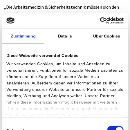
„Die Arbeitsmedizin & Sicherheitstechnik müssen sich den
zukünftigen Herausforderungen der Arbeitswelt stellen.
Digitalisierung, Vernetzung und demographischer Wandel
verändern unsere Arbeitswelt“, so Ulrike Koscher-Preiss,
Geschäftsführerin Humanomed Consult. Lag der Fokus der
Zustimmung
Details
Über Cookies
Arbeitsmedizin bisher bei den Risiken wie schwere
körperliche Tätigkeiten, Lärm, Gefahrstoffe, treten nun
Diese Webseite verwendet Cookies
zunehmend die psychischen Belastungen durch Homeoffice
Wir verwenden Cookies, um Inhalte und Anzeigen zu
bzw. dem Wegfall von festen Büroarbeitsplätzen, die
personalisieren, Funktionen für soziale Medien anbieten zu
permanente Erreichbarkeit sowie die Erhöhung des
können und die Zugriffe auf unsere Website zu
Arbeitsvolumens in den Vordergrund. Seit einigen Jahren
analysieren. Außerdem geben wir Informationen zu Ihrer
zeigt sich, dass die Zahl der Arbeitsunfälle in Österreich
Verwendung unserer Website an unsere Partner für soziale
rückläufig ist, während sich ein starker Anstieg an
Medien, Werbung und Analysen weiter. Unsere Partner
psychischen Erkrankungen feststellen lässt. Mit den sich
führen diese Informationen möglicherweise mit weiteren
ändernden Arbeitswelten, ändern sich auch die
Daten zusammen, die Sie ihnen bereitgestellt haben oder
die sie im Rahmen Ihrer Nutzung der Dienste gesammelt
berufsbedingten Erkrankungen.
haben.
Einwilligungsauswahl
Oberstes Ziel der AMI GmbH ist der Schutz der Gesundheit der