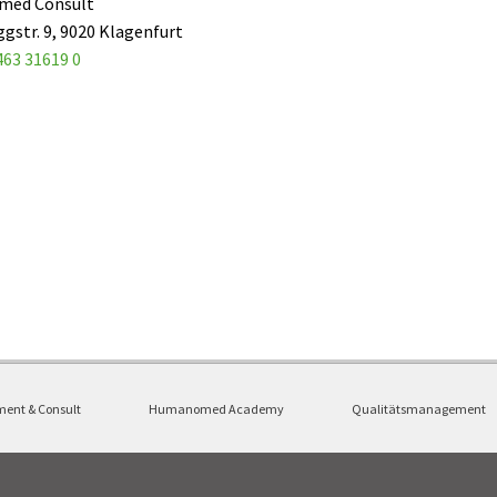
ed Consult
ggstr. 9, 9020 Klagenfurt
463 31619 0
ent & Consult
Humanomed Academy
Qualitätsmanagement