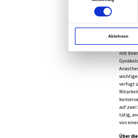
Krämer d
Patiente
Über die
Ablehnen
1985 erri
Standard
mit ihre
Gynäkolo
Anästhes
wichtige
verfügt 
Mitarbeit
konservat
auf zwei
tätig, a
von eine
Über di