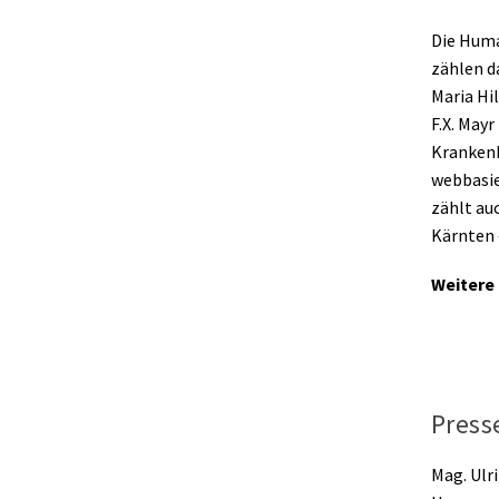
Die Huma
zählen d
Maria Hi
F.X. May
Krankenh
webbasie
zählt au
Kärnten
Weitere
Pres
Mag. Ulr