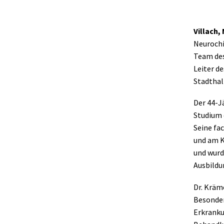
Villach,
Neurochi
Team des
Leiter d
Stadthal
Der 44-J
Studium 
Seine fa
und am K
und wurd
Ausbildu
Dr. Kräme
Besonder
Erkranku