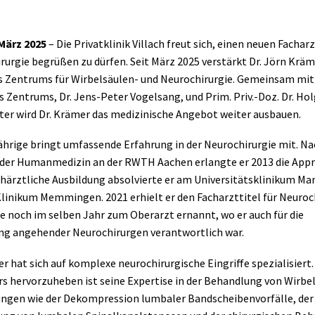
 März 2025
– Die Privatklinik Villach freut sich, einen neuen Facharz
rurgie begrüßen zu dürfen. Seit März 2025 verstärkt Dr. Jörn Kräm
 Zentrums für Wirbelsäulen- und Neurochirurgie. Gemeinsam mi
es Zentrums, Dr. Jens-Peter Vogelsang, und Prim. Priv.-Doz. Dr. Ho
ter wird Dr. Krämer das medizinische Angebot weiter ausbauen.
ährige bringt umfassende Erfahrung in der Neurochirurgie mit. N
der Humanmedizin an der RWTH Aachen erlangte er 2013 die Appr
chärztliche Ausbildung absolvierte er am Universitätsklinikum M
linikum Memmingen. 2021 erhielt er den Facharzttitel für Neuroc
e noch im selben Jahr zum Oberarzt ernannt, wo er auch für die
ng angehender Neurochirurgen verantwortlich war.
r hat sich auf komplexe neurochirurgische Eingriffe spezialisiert.
s hervorzuheben ist seine Expertise in der Behandlung von Wirbe
ngen wie der Dekompression lumbaler Bandscheibenvorfälle, der