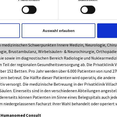
as Team der Privatklinik Villach bereichern und dazu beitragen, d
n weiterhin erstklassige Behandlungen zu bieten.
 Privatklinik Villach
Auswahl erlauben
chtet, setzte die Privatklinik Villach von Beginn an auf höchste t
s und ein breites medizinisches Leistungsspektrum. Heute deckt d
n medizinischen Schwerpunkten Innere Medizin, Neurologie, Chiru
gie, Brustambulanz, Wirbelsäulen- & Neurochirurgie, Orthopädie
ie sowie im diagnostischen Bereich Radiologie und Nuklearmediz
n Teil der regionalen Gesundheitsversorgung ab. Die Privatklinik V
über 152 Betten. Pro Jahr werden über 6.000 Patienten von rund 27
ern betreut. Die Hälfte dieser Patienten wird operativ, die andere
iv versorgt. Die medizinische Betreuung in der Privatklinik Villac
 Säulen. Einerseits sind in den verschiedenen Abteilungen angestel
ndererseits können Patienten im Sinne eines Belegspitals auch jed
m niedergelassenen Facharzt ihrer Wahl behandelt oder operiert 
e Humanomed Consult