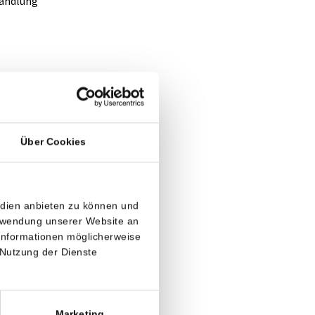
handlung
tliches
m
Über Cookies
immten
 ist es
undheit
edien anbieten zu können und
ichtige
erwendung unserer Website an
 Informationen möglicherweise
 Dr.
 Nutzung der Dienste
 Dr.
Marketing