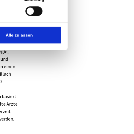
en
Alle zulassen
echnische
ie Klinik
rgie,
 und
in einen
illach
0
h basiert
lte Ärzte
erzeit
werden.