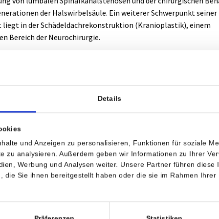
ng von lumbalen Spinalkanalstenosen und der chirurgischen Be
nerationen der Halswirbelsäule. Ein weiterer Schwerpunkt seiner
t liegt in der Schädeldachrekonstruktion (Kranioplastik), einem
n Bereich der Neurochirurgie.
pektrum seines ärztlichen Handelns zu erweitern und ein ganzhei
nis für die Therapie komplexer Krankheitsbilder vor und nach de
ausaufenthalt zu entwickeln, ließ er sich kürzlich in einer
nmedizinischen Praxis im Allgäu (Deutschland) weiterbilden.
Details
Neurochirurgie erfordert jede Behandlung einen individuell abgest
ansatz. Besonders bei komplexen Krankheitsbildern der Wirbelsäule
ookies
dend, die richtigen therapeutischen Schritte zu finden und die Ges
halte und Anzeigen zu personalisieren, Funktionen für soziale M
nten ganzheitlich zu berücksichtigen. Welche Art der Therapie die r
ite zu analysieren. Außerdem geben wir Informationen zu Ihrer V
edien, Werbung und Analysen weiter. Unsere Partner führen diese
lte immer gemeinsam mit dem Patienten entschieden werden,“
betont
die Sie ihnen bereitgestellt haben oder die sie im Rahmen Ihrer
nd unterstreicht damit die Bedeutung einer umfassenden und
ziplinären Betrachtung.
em umfassenden Fachwissen und seiner praktischen Erfahrung wird
Präferenzen
Statistiken