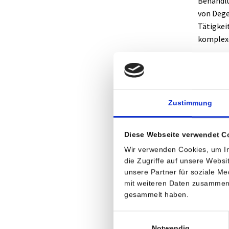
Behandlu
von Dege
Tätigkei
komplexe
Um das S
Verständ
Krankenh
allgemei
Zustimmung
„In der 
Therapie
Diese Webseite verwendet C
entschei
Wir verwenden Cookies, um In
des Patie
die Zugriffe auf unsere Webs
unsere Partner für soziale M
ist, sol
mit weiteren Daten zusammen, 
Krämer u
gesammelt haben.
interdis
Einwilligungsauswahl
Mit sein
Notwendig