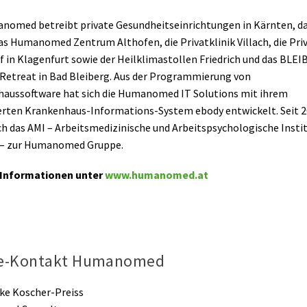
nomed betreibt private Gesundheitseinrichtungen in Kärnten, d
as Humanomed Zentrum Althofen, die Privatklinik Villach, die Priv
lf in Klagenfurt sowie der Heilklimastollen Friedrich und das BLE
r Retreat in Bad Bleiberg. Aus der Programmierung von
aussoftware hat sich die Humanomed IT Solutions mit ihrem
rten Krankenhaus-Informations-System ebody entwickelt. Seit 
ch das AMI – Arbeitsmedizinische und Arbeitspsychologische Insti
 – zur Humanomed Gruppe.
 Informationen unter
www.humanomed.at
se-Kontakt Humanomed
ike Koscher-Preiss