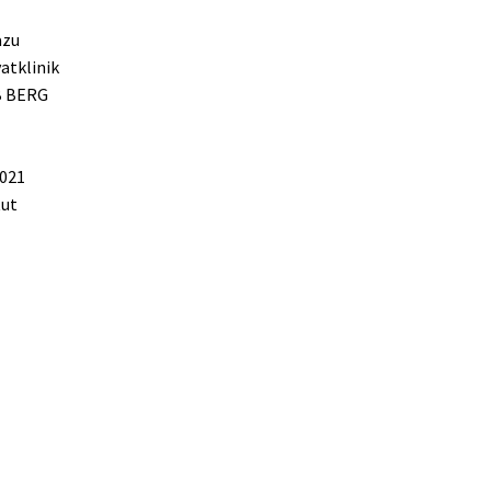
azu
atklinik
IB BERG
2021
tut