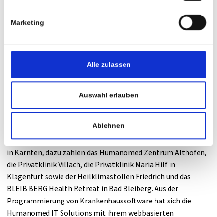
rund 270 Mitarbeitern betreut. Die Hälfte dieser Patienten
wird operativ, die andere konservativ versorgt. Die
Marketing
medizinische Betreuung in der Privatklinik Villach basiert auf
zwei Säulen. Einerseits sind in den verschiedenen Abteilungen
angestellte Ärzte tätig, andererseits können Patienten im
Sinne eines Belegspitals auch jederzeit von einem
Alle zulassen
niedergelassenen Facharzt ihrer Wahl behandelt oder
operiert werden.
Auswahl erlauben
Über die Humanomed Consult
Ablehnen
Die Humanomed betreibt private Gesundheitseinrichtungen
in Kärnten, dazu zählen das Humanomed Zentrum Althofen,
die Privatklinik Villach, die Privatklinik Maria Hilf in
Klagenfurt sowie der Heilklimastollen Friedrich und das
BLEIB BERG Health Retreat in Bad Bleiberg. Aus der
Programmierung von Krankenhaussoftware hat sich die
Humanomed IT Solutions mit ihrem webbasierten