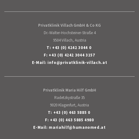
Privatklinik Villach GmbH & Co KG
Dr.-Walter-Hochsteiner-Straße 4
9504 Villach, Austria
T:
+43 (0) 4242 3044 0
F: +43 (0) 4242 3044 3157
E-Mail:
info
@
privatklinik-villach
.
at
Privatklinik Maria Hilf GmbH
Radetzkystraße 35
9020 Klagenfurt, Austria
T:
+43 (0) 463 5885 0
F: +43 (0) 463 5885 4980
E-Mail:
mariahilf
@
humanomed
.
at