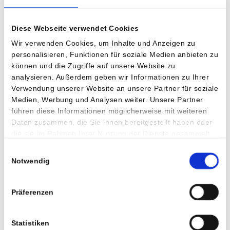
Vorstand der Europäischen Gesellschaft für Gynäkologische
Onkologie, insbesondere in der Organisation der Operativen
Ausbildung des Nachwuchses, zeichnet den neuen Oberarzt in
Diese Webseite verwendet Cookies
Villach aus.
Wir verwenden Cookies, um Inhalte und Anzeigen zu
personalisieren, Funktionen für soziale Medien anbieten zu
können und die Zugriffe auf unsere Website zu
Über die Privatklinik Villach
analysieren. Außerdem geben wir Informationen zu Ihrer
Verwendung unserer Website an unsere Partner für soziale
Medien, Werbung und Analysen weiter. Unsere Partner
1985 errichtet, setzte die Privatklinik Villach von Beginn an
führen diese Informationen möglicherweise mit weiteren
auf höchste technische Standards und ein breites
Daten zusammen, die Sie ihnen bereitgestellt haben oder
medizinisches Leistungsspektrum. Heute deckt die Klinik mit
die sie im Rahmen Ihrer Nutzung der Dienste gesammelt
ihren medizinischen Schwerpunkten Innere Medizin,
haben.
Einwilligungsauswahl
Neurologie, Chirurgie, Gynäkologie, Brustambulanz,
Notwendig
Wirbelsäulen- & Neurochirurgie, Orthopädie und Anästhesie
sowie im diagnostischen Bereich Radiologie und
Nuklearmedizin einen wichtigen Teil der regionalen
Präferenzen
Gesundheitsversorgung ab. Die Privatklinik Villach verfügt
über 152 Betten. Pro Jahr werden über 6.000 Patienten von
Statistiken