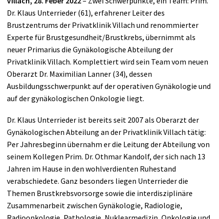
Villach, 28. Feber 2022
– Zwei Schwerpunkte, ein Team:
Prim.
Dr. Klaus Unterrieder (61), erfahrener Leiter des
Brustzentrums der Privatklinik Villach und renommierter
Experte für Brustgesundheit/Brustkrebs, übernimmt als
neuer Primarius die Gynäkologische Abteilung der
Privatklinik Villach. Komplettiert wird sein Team vom neuen
Oberarzt Dr. Maximilian Lanner (34), dessen
Ausbildungsschwerpunkt auf der operativen Gynäkologie und
auf der gynäkologischen Onkologie liegt.
Dr. Klaus Unterrieder ist bereits seit 2007 als Oberarzt der
Gynäkologischen Abteilung an der Privatklinik Villach tätig:
Per Jahresbeginn übernahm er die Leitung der Abteilung von
seinem Kollegen Prim. Dr. Othmar Kandolf, der sich nach 13
Jahren im Hause in den wohlverdienten Ruhestand
verabschiedete. Ganz besonders liegen Unterrieder die
Themen Brustkrebsvorsorge sowie die interdisziplinäre
Zusammenarbeit zwischen Gynäkologie, Radiologie,
Radioonkologie, Pathologie, Nuklearmedizin, Onkologie und