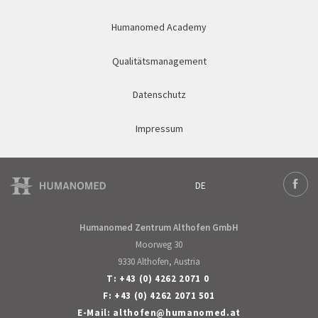
Humanomed Academy
Qualitätsmanagement
Datenschutz
Impressum
DE
Deutsch
Face
Humanomed Zentrum Althofen GmbH
Moorweg 30
9330 Althofen, Austria
T:
+43 (0) 4262 2071 0
F: +43 (0) 4262 2071 501
E-Mail:
althofen
@
humanomed
.
at