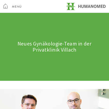
Toggle
Menu
MENÜ
SCHLIEßEN
Kur & Rehabilitation Althofen
Privatklinik Villach
Neues Gynäkologie-Team in der
Privatklinik Villach
Privatklinik Maria Hilf
Su
Arztsuche
Magazin
Karriere
Kontakt