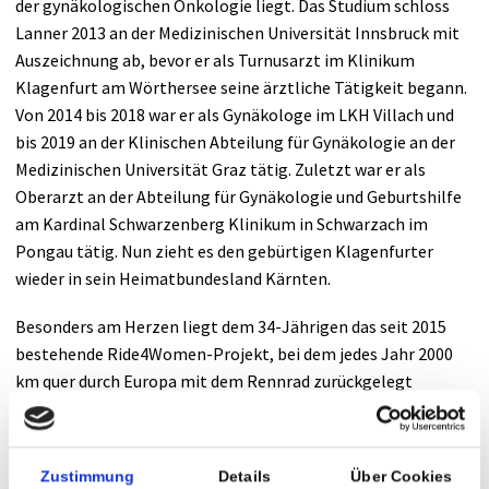
der gynäkologischen Onkologie liegt. Das Studium schloss
Lanner 2013 an der Medizinischen Universität Innsbruck mit
Auszeichnung ab, bevor er als Turnusarzt im Klinikum
Klagenfurt am Wörthersee seine ärztliche Tätigkeit begann.
Von 2014 bis 2018 war er als Gynäkologe im LKH Villach und
bis 2019 an der Klinischen Abteilung für Gynäkologie an der
Medizinischen Universität Graz tätig. Zuletzt war er als
Oberarzt an der Abteilung für Gynäkologie und Geburtshilfe
am Kardinal Schwarzenberg Klinikum in Schwarzach im
Pongau tätig. Nun zieht es den gebürtigen Klagenfurter
wieder in sein Heimatbundesland Kärnten.
Besonders am Herzen liegt dem 34-Jährigen das seit 2015
bestehende Ride4Women-Projekt, bei dem jedes Jahr 2000
km quer durch Europa mit dem Rennrad zurückgelegt
werden, um über weibliche Tumorerkrankungen wie
Eierstock-, Gebärmutterhals-, oder Gebärmutterkrebs und
deren Prävention aufzuklären. Auch sein Engagement im
Zustimmung
Details
Über Cookies