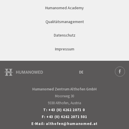
Humanomed Academy
Qualitätsmanagement
Datenschutz
Impressum
DE
Deutsch
Face
Humanomed Zentrum Althofen GmbH
Moorweg 30
9330 Althofen, Austria
T:
+43 (0) 4262 2071 0
F: +43 (0) 4262 2071 501
E-Mail:
althofen
@
humanomed
.
at