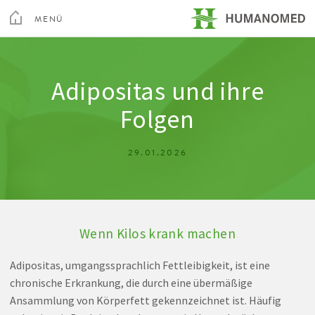
Toggle
Menu
MENÜ
SCHLIEßEN
Kur & Rehabilitation Althofen
Adipositas und ihre
Folgen
Privatklinik Villach
29.01.2026
Privatklinik Maria Hilf
Su
Wenn Kilos krank machen
Arztsuche
Magazin
Karriere
Kontakt
Adipositas, umgangssprachlich Fettleibigkeit, ist eine
chronische Erkrankung, die durch eine übermäßige
Ansammlung von Körperfett gekennzeichnet ist. Häufig