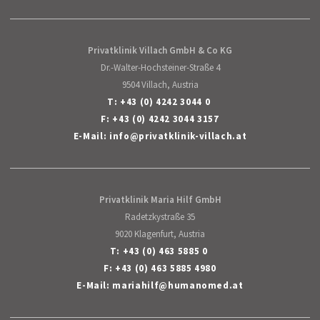
Privatklinik Villach GmbH & Co KG
Dr.-Walter-Hochsteiner-Straße 4
9504 Villach, Austria
T:
+43 (0) 4242 3044 0
F: +43 (0) 4242 3044 3157
E-Mail:
info
@
privatklinik-villach
.
at
Privatklinik Maria Hilf GmbH
Radetzkystraße 35
9020 Klagenfurt, Austria
T:
+43 (0) 463 5885 0
F: +43 (0) 463 5885 4980
E-Mail:
mariahilf
@
humanomed
.
at