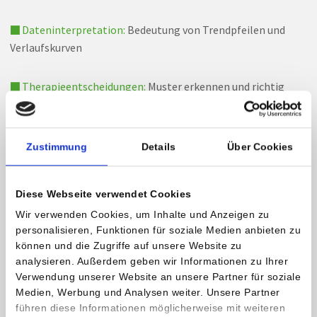
■ Dateninterpretation:
Bedeutung von Trendpfeilen und
Verlaufskurven
■ Therapieentscheidungen:
Muster erkennen und richtig
reagieren
■ Datenmanagement:
Werte speichern, auswerten und dem
Zustimmung
Details
Über Cookies
Behandlungsteam zur Verfügung stellen
Diese Webseite verwendet Cookies
Vorteile im Alltag
Wir verwenden Cookies, um Inhalte und Anzeigen zu
personalisieren, Funktionen für soziale Medien anbieten zu
Das Flash-Glucose-Monitoring gibt Patienten mehr
können und die Zugriffe auf unsere Website zu
Sicherheit und Selbstkontrolle, erkennt Unterzuckerung
analysieren. Außerdem geben wir Informationen zu Ihrer
(Hypoglykämie) und Überzuckerung (Hyperglykämie) früh
Verwendung unserer Website an unsere Partner für soziale
und verringert langfristig das Risiko für Folgeerkrankungen.
Medien, Werbung und Analysen weiter. Unsere Partner
führen diese Informationen möglicherweise mit weiteren
Besonders für insulinpflichtige Menschen – bei bestimmten