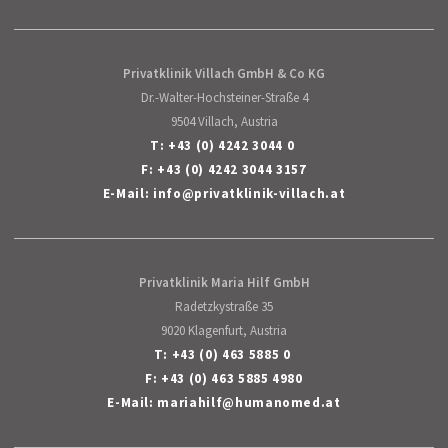
Privatklinik Villach GmbH & Co KG
Dr.-Walter-Hochsteiner-Straße 4
9504 Villach, Austria
T:
+43 (0) 4242 3044 0
F: +43 (0) 4242 3044 3157
E-Mail:
info
@
privatklinik-villach
.
at
Privatklinik Maria Hilf GmbH
Radetzkystraße 35
9020 Klagenfurt, Austria
T:
+43 (0) 463 5885 0
F: +43 (0) 463 5885 4980
E-Mail:
mariahilf
@
humanomed
.
at