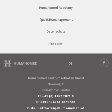
Humanomed Academy
Qualitätsmanagement
Datenschutz
Impressum
DE
Deutsch
Face
Humanomed Zentrum Althofen GmbH
Moorweg 30
9330 Althofen, Austria
T:
+43 (0) 4262 2071 0
F: +43 (0) 4262 2071 501
E-Mail:
althofen
@
humanomed
.
at