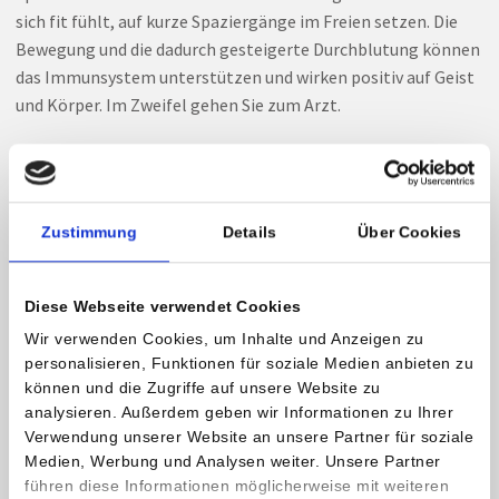
sich fit fühlt, auf kurze Spaziergänge im Freien setzen. Die
Bewegung und die dadurch gesteigerte Durchblutung können
das Immunsystem unterstützen und wirken positiv auf Geist
und Körper. Im Zweifel gehen Sie zum Arzt.
DON’T: Zu warme Kleidung
Ziehen Sie sich nicht zu warm an! Bei Trainingsbeginn soll es
leicht zu kühl sein. Der Körper wird durch die Muskelaktivität
Zustimmung
Details
Über Cookies
erwärmt. Wer zu Beginn zu warm angezogen ist, schwitzt
während der Bewegung zu stark und kann dann wiederum
auskühlen. Das Risiko einer Verkühlung steigt.
Diese Webseite verwendet Cookies
Wir verwenden Cookies, um Inhalte und Anzeigen zu
personalisieren, Funktionen für soziale Medien anbieten zu
Kontakt und weitere Informationen
können und die Zugriffe auf unsere Website zu
analysieren. Außerdem geben wir Informationen zu Ihrer
Dr. Patrick Fasching, MSc
Verwendung unserer Website an unsere Partner für soziale
Sportwissenschaftler
Medien, Werbung und Analysen weiter. Unsere Partner
Verwaltungsleitung Privatklinik Maria Hilf
führen diese Informationen möglicherweise mit weiteren