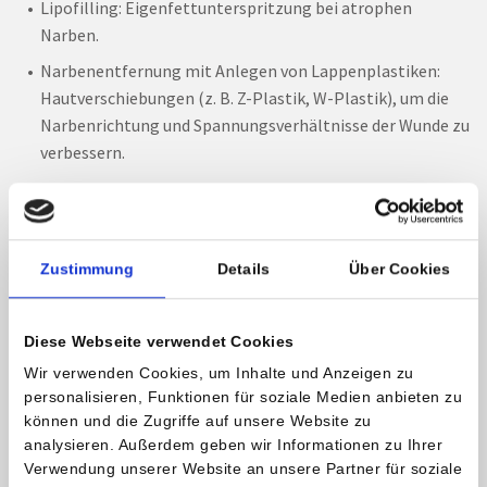
Lipofilling: Eigenfettunterspritzung bei atrophen
Narben.
Narbenentfernung mit Anlegen von Lappenplastiken:
Hautverschiebungen (z. B. Z-Plastik, W-Plastik), um die
Narbenrichtung und Spannungsverhältnisse der Wunde zu
verbessern.
Gewebeexpansion: Einbringen eines Hautexpanders vor
der Korrektur großflächiger Narben, um die umgebende
gesunde Haut mittels Silikonballon vorzudehnen.
Zustimmung
Details
Über Cookies
Narbenkorrekturen, die zu den häufigeren
plastischästhetischen Operationen zählen, führen in der
Diese Webseite verwendet Cookies
Regel zu einer entscheidenden Verbesserung, sowohl
Wir verwenden Cookies, um Inhalte und Anzeigen zu
funktionell als auch ästhetisch. Wichtig ist jedoch dabei zu
personalisieren, Funktionen für soziale Medien anbieten zu
betonen, dass Narben nie unsichtbar werden, aber
können und die Zugriffe auf unsere Website zu
idealerweise sehr unauffällig sein können.
analysieren. Außerdem geben wir Informationen zu Ihrer
Verwendung unserer Website an unsere Partner für soziale