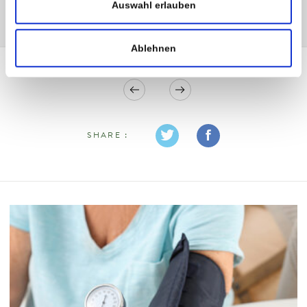
Auswahl erlauben
Ablehnen
SHARE :
TWI