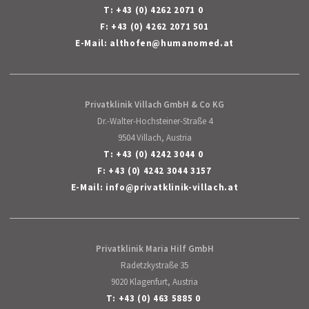
T:
+43 (0) 4262 2071 0
F: +43 (0) 4262 2071 501
E-Mail:
althofen
@
humanomed
.
at
Privatklinik Villach GmbH & Co KG
Dr.-Walter-Hochsteiner-Straße 4
9504 Villach, Austria
T:
+43 (0) 4242 3044 0
F: +43 (0) 4242 3044 3157
E-Mail:
info
@
privatklinik-villach
.
at
Privatklinik Maria Hilf GmbH
Radetzkystraße 35
9020 Klagenfurt, Austria
T:
+43 (0) 463 5885 0