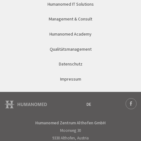
Humanomed IT Solutions
Management & Consult
Humanomed Academy
Qualitätsmanagement
Datenschutz
Impressum
DE
Deutsch
Face
Humanomed Zentrum Althofen GmbH
Moorweg 30
9330 Althofen, Austria