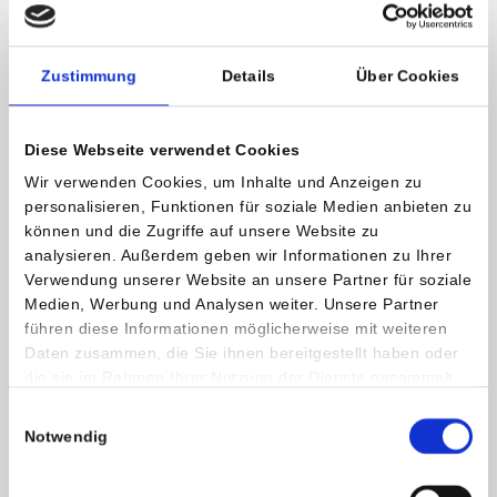
Zustimmung
Details
Über Cookies
Diese Webseite verwendet Cookies
Wir verwenden Cookies, um Inhalte und Anzeigen zu
personalisieren, Funktionen für soziale Medien anbieten zu
können und die Zugriffe auf unsere Website zu
analysieren. Außerdem geben wir Informationen zu Ihrer
Verwendung unserer Website an unsere Partner für soziale
Medien, Werbung und Analysen weiter. Unsere Partner
führen diese Informationen möglicherweise mit weiteren
Daten zusammen, die Sie ihnen bereitgestellt haben oder
Kontakt und weitere Informationen
die sie im Rahmen Ihrer Nutzung der Dienste gesammelt
haben.
Dr. Martina Wernig
Einwilligungsauswahl
Notwendig
Fachärztin für Innere Medizin, Gastroenterologie,
Hepatologie, und Nephrologie