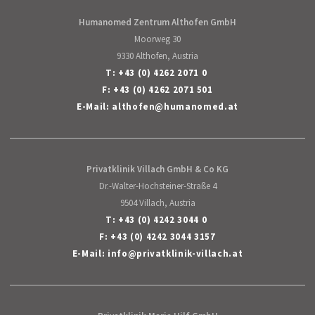
Humanomed Zentrum Althofen GmbH
Moorweg 30
9330 Althofen, Austria
T:
+43 (0) 4262 2071 0
F: +43 (0) 4262 2071 501
E-Mail:
althofen
@
humanomed
.
at
Privatklinik Villach GmbH & Co KG
Dr.-Walter-Hochsteiner-Straße 4
9504 Villach, Austria
T:
+43 (0) 4242 3044 0
F: +43 (0) 4242 3044 3157
E-Mail:
info
@
privatklinik-villach
.
at