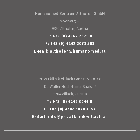
Humanomed Zentrum Althofen GmbH
Moorweg 30
9330 Althofen, Austria
T:
+43 (0) 4262 2071 0
F: +43 (0) 4262 2071 501
E-Mail:
althofen
@
humanomed
.
at
Privatklinik Villach GmbH & Co KG
Dr.-Walter-Hochsteiner-Straße 4
9504 Villach, Austria
T:
+43 (0) 4242 3044 0
F: +43 (0) 4242 3044 3157
E-Mail:
info
@
privatklinik-villach
.
at