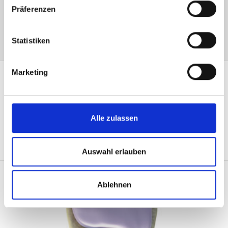
T:
+43 (0) 4242 3044-0
Präferenzen
E:
martina.lemmerer
@
privatklinik-villach
.
at
Statistiken
Marketing
Alle zulassen
SHARE :
TWI
Auswahl erlauben
Ablehnen