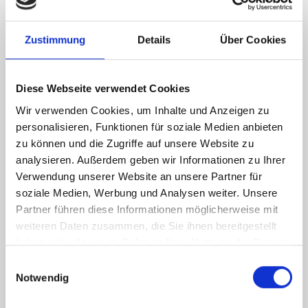
Zustimmung
Details
Über Cookies
Diese Webseite verwendet Cookies
Wir verwenden Cookies, um Inhalte und Anzeigen zu
personalisieren, Funktionen für soziale Medien anbieten
zu können und die Zugriffe auf unsere Website zu
analysieren. Außerdem geben wir Informationen zu Ihrer
Verwendung unserer Website an unsere Partner für
soziale Medien, Werbung und Analysen weiter. Unsere
Kontakt und weitere Informationen
Partner führen diese Informationen möglicherweise mit
weiteren Daten zusammen, die Sie ihnen bereitgestellt
Prim. Dr. Martina Lemmerer, MBA, FEBS
haben oder die sie im Rahmen Ihrer Nutzung der Dienste
Fachärztin für Allgemein- und Viszeralchirurgie
gesammelt haben.
Einwilligungsauswahl
Leiterin der Abteilung für Chirurgie
Notwendig
Privatklinik Villach