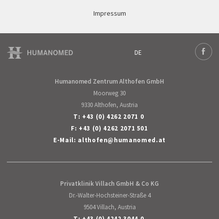
Impressum
DE
Deutsch
Face
Humanomed Zentrum Althofen GmbH
Moorweg 30
9330 Althofen, Austria
T:
+43 (0) 4262 2071 0
F: +43 (0) 4262 2071 501
E-Mail:
althofen
@
humanomed
.
at
Privatklinik Villach GmbH & Co KG
Dr.-Walter-Hochsteiner-Straße 4
9504 Villach, Austria
T:
+43 (0) 4242 3044 0