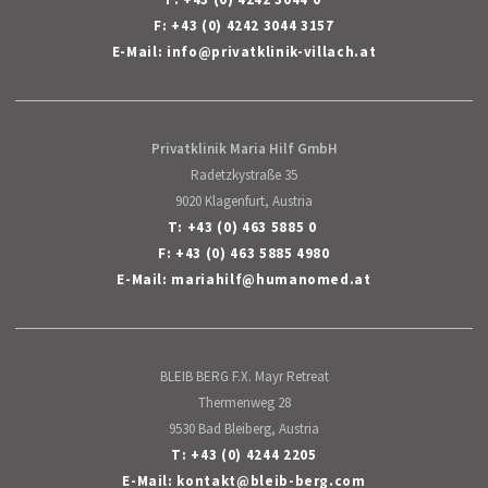
F: +43 (0) 4242 3044 3157
E-Mail:
info
@
privatklinik-villach
.
at
Privatklinik Maria Hilf GmbH
Radetzkystraße 35
9020 Klagenfurt, Austria
T:
+43 (0) 463 5885 0
F: +43 (0) 463 5885 4980
E-Mail:
mariahilf
@
humanomed
.
at
BLEIB BERG F.X. Mayr Retreat
Thermenweg 28
9530 Bad Bleiberg, Austria
T:
+43 (0) 4244 2205
E-Mail:
kontakt
@
bleib-berg
.
com