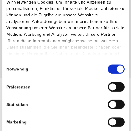
Wir verwenden Cookies, um Inhalte und Anzeigen zu
T:
+43 (0) 463 444 404
personalisieren, Funktionen für soziale Medien anbieten zu
E:
georg.lajtai
@
humanomed
.
at
können und die Zugriffe auf unsere Website zu
analysieren. Außerdem geben wir Informationen zu Ihrer
Dr. Maximilian Schatz
Verwendung unserer Website an unsere Partner für soziale
Facharzt für Orthopädie und Traumatologie
Medien, Werbung und Analysen weiter. Unsere Partner
Belegarzt Privatklinik Maria Hilf
führen diese Informationen möglicherweise mit weiteren
Daten zusammen, die Sie ihnen bereitgestellt haben oder
T:
+43 (0) 664 42 43 241
die sie im Rahmen Ihrer Nutzung der Dienste gesammelt
E:
office
@
ortho-schatz
.
at
haben.
Einwilligungsauswahl
Notwendig
Präferenzen
Statistiken
SHARE :
Marketing
TWI