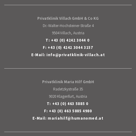
Privatklinik Villach GmbH & Co KG
Dr.-Walter-Hochsteiner-Straße 4
9504 Villach, Austria
T:
+43 (0) 4242 3044 0
F: +43 (0) 4242 3044 3157
E-Mail:
info
@
privatklinik-villach
.
at
Privatklinik Maria Hilf GmbH
Radetzkystraße 35
9020 Klagenfurt, Austria
T:
+43 (0) 463 5885 0
F: +43 (0) 463 5885 4980
E-Mail:
mariahilf
@
humanomed
.
at