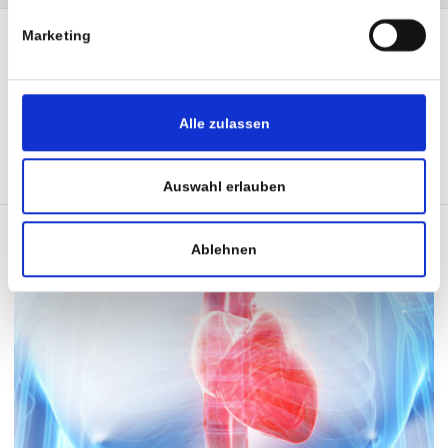
Marketing
Alle zulassen
SHARE :
TWI
Auswahl erlauben
Ablehnen