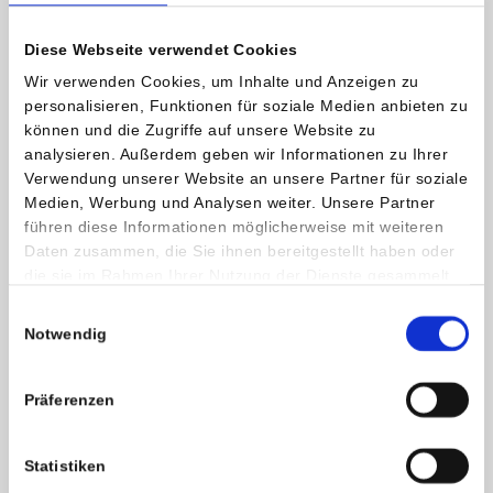
Der sensorische Schwindel ist ein Syndrom, das viele
Menschen mit unterschiedlichster Ausprägung betrifft. Eine
Diese Webseite verwendet Cookies
präzise Diagnostik ist wichtig, um behandelbare Ursachen zu
Wir verwenden Cookies, um Inhalte und Anzeigen zu
identifizieren. In vielen Fällen kann durch eine Anpassung der
personalisieren, Funktionen für soziale Medien anbieten zu
Umgebung und gezieltes körperliches Training eine
können und die Zugriffe auf unsere Website zu
anhaltende Verbesserung der Symptome erreicht werden.
analysieren. Außerdem geben wir Informationen zu Ihrer
Verwendung unserer Website an unsere Partner für soziale
Medien, Werbung und Analysen weiter. Unsere Partner
Kontakt und weitere Informationen
führen diese Informationen möglicherweise mit weiteren
Daten zusammen, die Sie ihnen bereitgestellt haben oder
Dr. Sylvia Primosch
die sie im Rahmen Ihrer Nutzung der Dienste gesammelt
Fachärztin für Neurologie & Allgemeinmedizin
haben.
Einwilligungsauswahl
Privatklinik Maria Hilf
Notwendig
E:
sylvia.primosch
@
humanomed
.
at
Präferenzen
NEUROLOGIE
Statistiken