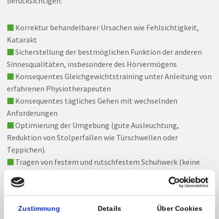
berücksichtigen:
■
Korrektur behandelbarer Ursachen wie Fehlsichtigkeit,
Katarakt
■
Sicherstellung der bestmöglichen Funktion der anderen
Sinnesqualitäten, insbesondere des Hörvermögens
■
Konsequentes Gleichgewichtstraining unter Anleitung von
erfahrenen Physiotherapeuten
■
Konsequentes tägliches Gehen mit wechselnden
Anforderungen
■
Optimierung der Umgebung (gute Ausleuchtung,
Reduktion von Stolperfallen wie Türschwellen oder
Teppichen).
■
Tragen von festem und rutschfestem Schuhwerk (keine
Schlapfen!)
■
Parallele Behandlung psychischer Komorbiditäten
(Depression, Angst)
Zustimmung
Details
Über Cookies