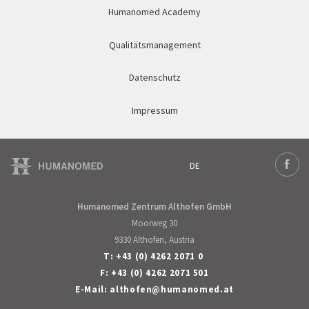
Humanomed Academy
Qualitätsmanagement
Datenschutz
Impressum
DE
Deutsch
Face
Humanomed Zentrum Althofen GmbH
Moorweg 30
9330 Althofen, Austria
T:
+43 (0) 4262 2071 0
F: +43 (0) 4262 2071 501
E-Mail:
althofen
@
humanomed
.
at