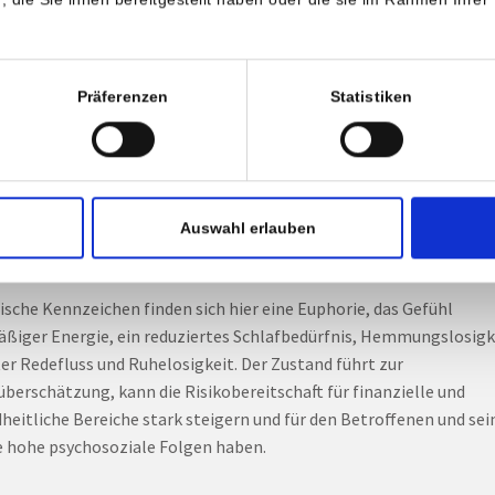
nbehandelte depressive Episode dauert in der Regel 6 bis 8 Monate
 Krankheitsverlauf kann individuell stark variieren. Es gibt Forme
nmalige Episode im Leben auftreten und nicht mehr wiederkomme
Präferenzen
Statistiken
er ist jedoch, dass eine wiederkehrende depressive Störung vorlieg
itere Verlaufsform finden sich sogenannte bipolare Störungen, be
es nach einer depressiven Episode zu einem „Hoch“ in unterschied
 kommen kann. Diese sogenannten "manischen" Episoden zeigen 
Auswahl erlauben
 Punkten gegensätzliche Symptome der Depression.
pische Kennzeichen finden sich hier eine Euphorie, das Gefühl
ßiger Energie, ein reduziertes Schlafbedürfnis, Hemmungslosigke
er Redefluss und Ruhelosigkeit. Der Zustand führt zur
überschätzung, kann die Risikobereitschaft für finanzielle und
heitliche Bereiche stark steigern und für den Betroffenen und sei
e hohe psychosoziale Folgen haben.