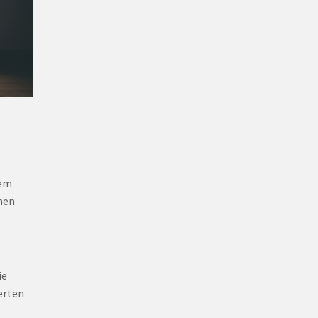
nem
onen
ie
erten