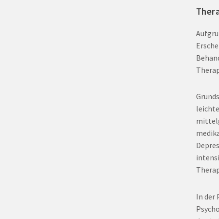
Ther
Aufgru
Ersche
Behand
Therap
Grunds
leicht
mittel
medika
Depres
intens
Thera
In der 
Psycho