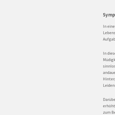
Sym
In ein
Lebens
Aufgab
In die
Müdigk
sinnlo
andaue
Hinter
Leiden
Darübe
erhöht
zum Be