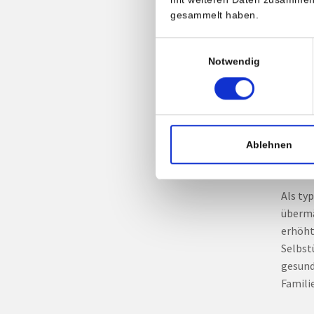
Eine u
gesammelt haben.
weitere
Einwilligungsauswahl
als ei
Notwendig
häufig
Als we
denen 
Stärke
Ablehnen
vielen
Als ty
übermä
erhöht
Selbst
gesund
Famili