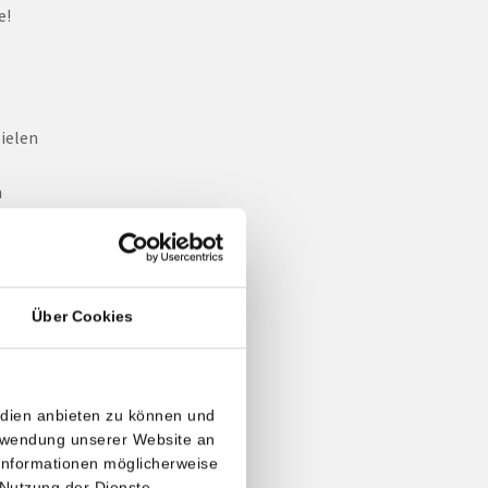
e!
ielen
n
en
Über Cookies
tress
ion)
edien anbieten zu können und
erwendung unserer Website an
 Informationen möglicherweise
 Nutzung der Dienste