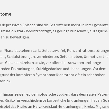
ptome
er depressiven Episode sind die Betroffenen meist in ihrer gesamt
situation stark beeinträchtigt, es gelingt nur schwer, alltägliche
en zu bewältigen.
ser Phase bestehen starke Selbstzweifel, Konzentrationsstörunge
eit, Schlafstörungen, vermindertes Gefühlsleben, Unmotivierthei
ses Gedankenkreisen sowie, vor allem bei schweren und lange
rnden Erkrankungen, Suizidgedanken und -handlungen. Vor dem
grund der komplexen Symptomatik entsteht oft ein sehr hoher
sdruck.
r hinaus zeigen epidemiologische Studien, dass depressive Patien
es Risiko für verschiedenste körperliche Erkrankungen haben. So 
ispiel das Risiko an Herz-Kreislauf-Erkrankungen, Krebs, Migräne