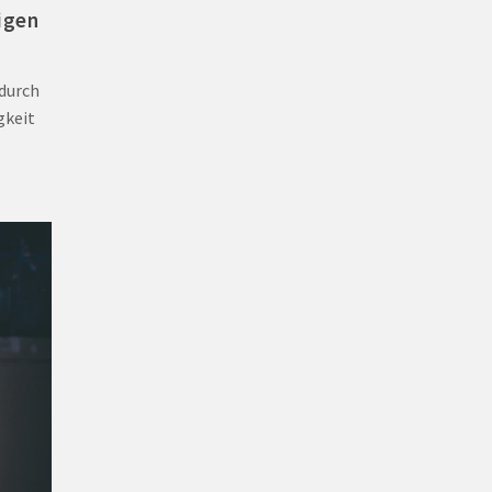
igen
 durch
gkeit