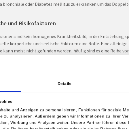
 bronchiale oder Diabetes mellitus zu erkranken um das Doppelt
he und Risikofaktoren
sionen sind kein homogenes Krankheitsbild, in der Entstehung sp
uelle körperliche und seelische Faktoren eine Rolle. Eine alleinige
e kann meist nicht gefunden werden, häufig sind es eine Reihe vo
sozialen Belastungsfaktoren und biologischen Merkmalen, die d
ch einer Depression begünstigen.
ert ist, dass Depressionen familiär gehäuft auftreten und damit
Details
sche Faktoren eine Rolle spielen. Außerdem können chronischer S
 in einer andauernden beruflichen oder familiären Belastungssituat
ookies
häufige Verlusterlebnisse Auslöser sein.
halte und Anzeigen zu personalisieren, Funktionen für soziale M
ite zu analysieren. Außerdem geben wir Informationen zu Ihrer V
uf und Prognose
edien, Werbung und Analysen weiter. Unsere Partner führen diese
die Sie ihnen bereitgestellt haben oder die sie im Rahmen Ihrer