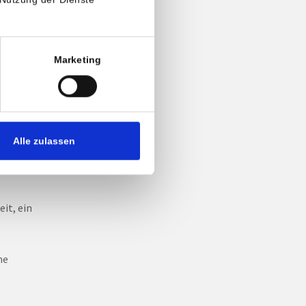
, der
n, die
n,
Marketing
t.
i
licher
in
Alle zulassen
it, ein
ne