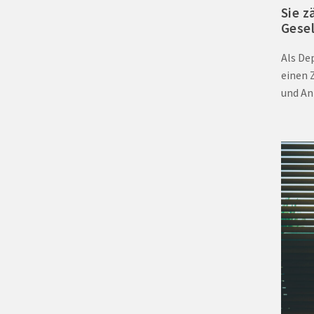
Sie z
Gesel
Als De
einen 
und An