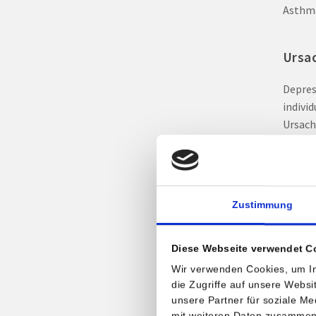
Asthma
Ursac
Depres
individ
Ursach
psycho
Ausbru
Gesich
Zustimmung
geneti
(z. B.
Diese Webseite verwendet C
sowie 
Wir verwenden Cookies, um In
die Zugriffe auf unsere Webs
Verla
unsere Partner für soziale M
mit weiteren Daten zusammen, 