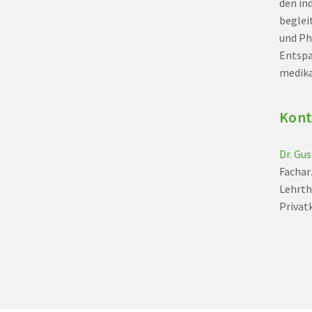
den in
beglei
und Ph
Entspa
medika
Kont
Dr. Gu
Fachar
Lehrth
Privatk