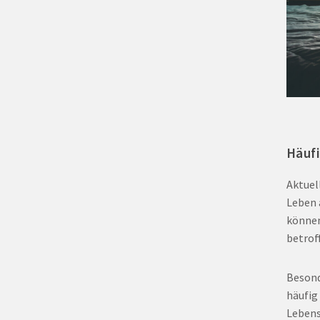
Häufi
Aktuel
Leben 
können
betrof
Besond
häufig
Lebens