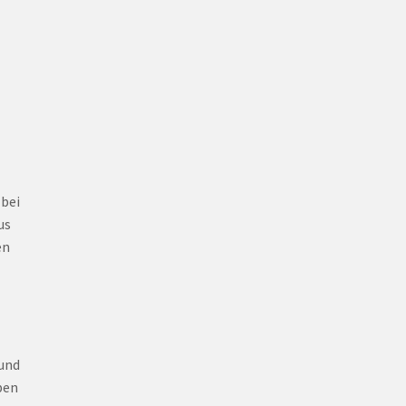
 bei
us
en
 und
ben