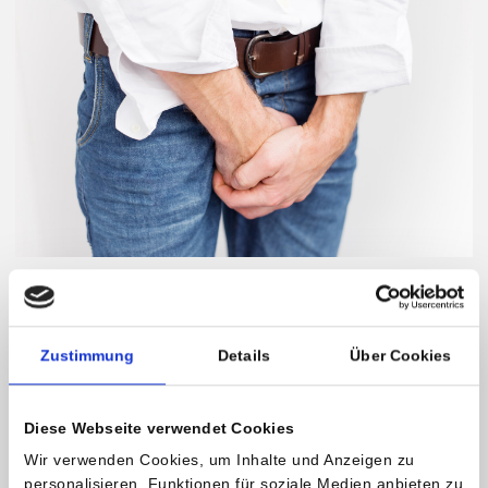
Kontakt und weitere Informationen
Univ.-Doz. Dr. Michael Rauchenwald
Zustimmung
Details
Über Cookies
Facharzt für Urologie
Diese Webseite verwendet Cookies
Ordination Privatklinik Maria Hilf
Wir verwenden Cookies, um Inhalte und Anzeigen zu
T:
+43 (0)699 111 45 765
personalisieren, Funktionen für soziale Medien anbieten zu