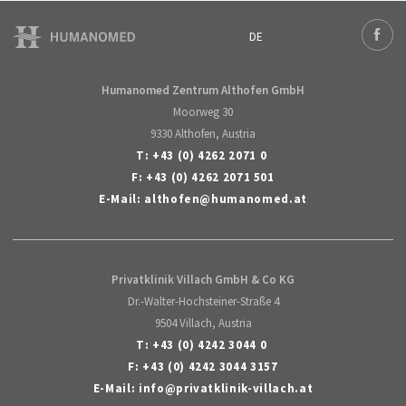
DE
Deutsch
Face
Humanomed Zentrum Althofen GmbH
Moorweg 30
9330 Althofen, Austria
T:
+43 (0) 4262 2071 0
F: +43 (0) 4262 2071 501
E-Mail:
althofen
@
humanomed
.
at
Privatklinik Villach GmbH & Co KG
Dr.-Walter-Hochsteiner-Straße 4
9504 Villach, Austria
T:
+43 (0) 4242 3044 0
F: +43 (0) 4242 3044 3157
E-Mail:
info
@
privatklinik-villach
.
at