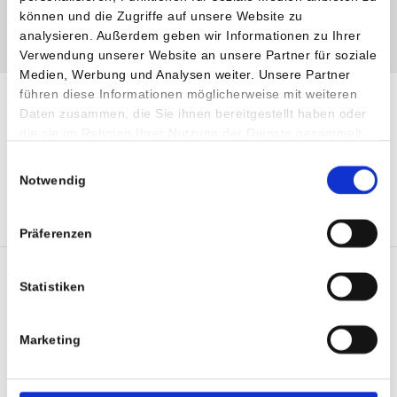
E:
m.rauchenwald
@
aon
.
at
können und die Zugriffe auf unsere Website zu
analysieren. Außerdem geben wir Informationen zu Ihrer
Verwendung unserer Website an unsere Partner für soziale
Medien, Werbung und Analysen weiter. Unsere Partner
führen diese Informationen möglicherweise mit weiteren
Daten zusammen, die Sie ihnen bereitgestellt haben oder
die sie im Rahmen Ihrer Nutzung der Dienste gesammelt
haben.
Einwilligungsauswahl
Notwendig
SHARE :
TWI
Präferenzen
Statistiken
Marketing