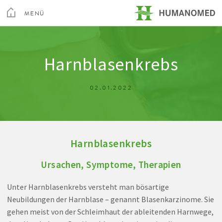
Toggle
Menu
MENÜ
SCHLIEßEN
Kur & Rehabilitation Althofen
Harnblasenkrebs
Privatklinik Villach
02.01.2022
Privatklinik Maria Hilf
Harnblasenkrebs
Su
Ursachen, Symptome, Therapien
Arztsuche
Magazin
Karriere
Kontakt
Unter Harnblasenkrebs versteht man bösartige
Neubildungen der Harnblase – genannt Blasenkarzinome. Sie
gehen meist von der Schleimhaut der ableitenden Harnwege,