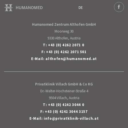
DE
Deutsch
Face
Humanomed Zentrum Althofen GmbH
Moorweg 30
9330 Althofen, Austria
T:
+43 (0) 4262 2071 0
F: +43 (0) 4262 2071 501
E-Mail:
althofen
@
humanomed
.
at
Privatklinik Villach GmbH & Co KG
Dr.-Walter-Hochsteiner-Straße 4
9504 Villach, Austria
T:
+43 (0) 4242 3044 0
F: +43 (0) 4242 3044 3157
E-Mail:
info
@
privatklinik-villach
.
at