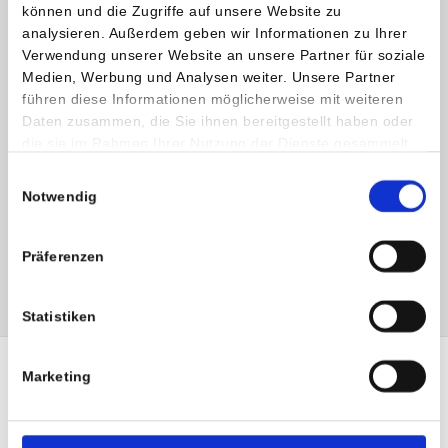
können und die Zugriffe auf unsere Website zu
analysieren. Außerdem geben wir Informationen zu Ihrer
Kontakt und weitere Informationen
Verwendung unserer Website an unsere Partner für soziale
Medien, Werbung und Analysen weiter. Unsere Partner
Prim. Dr. Arnold Pacher
führen diese Informationen möglicherweise mit weiteren
Leiter der Abteilung für Innere Medizin
Daten zusammen, die Sie ihnen bereitgestellt haben oder
Facharzt für Innere Medizin, Gastroenterologie und
die sie im Rahmen Ihrer Nutzung der Dienste gesammelt
Hepatologie, Hämato-Onkologie
haben.
Einwilligungsauswahl
Notwendig
Privatklinik Villach
T:
+43 (0)4242 3044-0
Präferenzen
E:
arnold.pacher
@
privatklinik-villach
.
at
Statistiken
Marketing