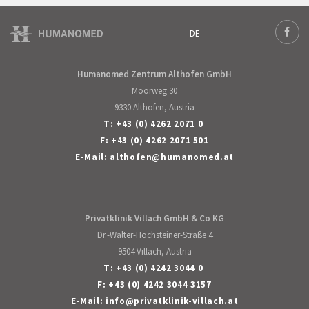
DE
Deutsch
Face
Humanomed Zentrum Althofen GmbH
Moorweg 30
9330 Althofen, Austria
T:
+43 (0) 4262 2071 0
F: +43 (0) 4262 2071 501
E-Mail:
althofen
@
humanomed
.
at
Privatklinik Villach GmbH & Co KG
Dr.-Walter-Hochsteiner-Straße 4
9504 Villach, Austria
T:
+43 (0) 4242 3044 0
F: +43 (0) 4242 3044 3157
E-Mail:
info
@
privatklinik-villach
.
at