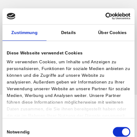
Kontakt und weitere Informationen
Dr. Philipp Kolloros
Facharzt für Orthopädie und orthopädische Chirurgie
Zustimmung
Details
Über Cookies
Schwerpunkte Hüfte und Knie
Diese Webseite verwendet Cookies
Privatklinik Villach
Wir verwenden Cookies, um Inhalte und Anzeigen zu
T:
+43 (0)4242 3044-0
personalisieren, Funktionen für soziale Medien anbieten zu
E:
philipp.kolloros
@
privatklinik-villach
.
at
können und die Zugriffe auf unsere Website zu
analysieren. Außerdem geben wir Informationen zu Ihrer
Verwendung unserer Website an unsere Partner für soziale
Medien, Werbung und Analysen weiter. Unsere Partner
führen diese Informationen möglicherweise mit weiteren
Daten zusammen, die Sie ihnen bereitgestellt haben oder
die sie im Rahmen Ihrer Nutzung der Dienste gesammelt
haben.
Einwilligungsauswahl
Notwendig
SHARE :