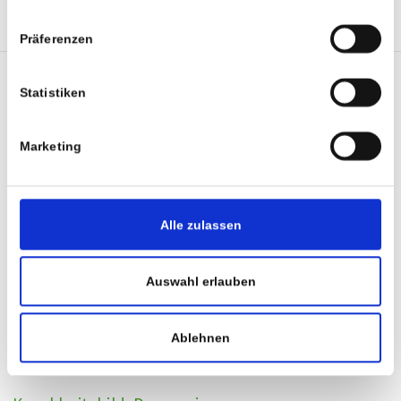
TWI
Präferenzen
Statistiken
Marketing
Alle zulassen
Auswahl erlauben
Ablehnen