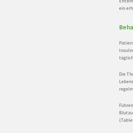
Entbin
ein er
Beha
Patien
Insuli
täglich
Die The
Lebens
regel
Führen
Blutzu
(Table