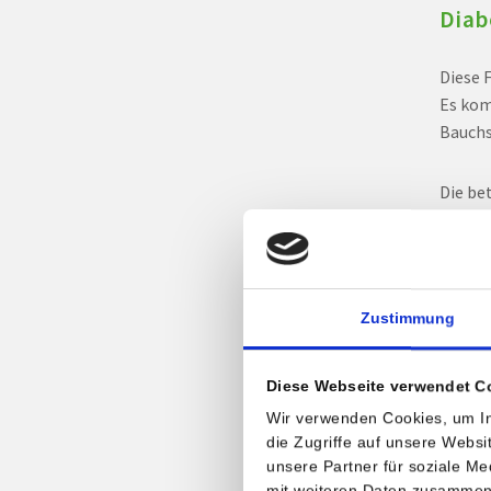
Diab
Diese 
Es kom
Bauchs
Die be
müssen
schlan
geneti
bei Er
Zustimmung
Notwen
Kranke
Diese Webseite verwendet C
Rund 3
Wir verwenden Cookies, um In
etwa 3
die Zugriffe auf unsere Webs
unsere Partner für soziale M
mit weiteren Daten zusammen, 