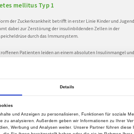
etes mellitus Typ 1
Form der Zuckerkrankheit betrifft in erster Linie Kinder und Jugend
mt dabei zur Zerstörung der insulinbildenden Zellen in der
peicheldrüse durch das Immunsystem.
troffenen Patienten leiden an einem absoluten Insulinmangel un
 infolge lebenslang Insulin spritzen. Die Diabetiker sind in der Re
k und normalgewichtig, ursächlich zeigt sich nur ein geringer
scher Einfluss. Symptome treten häufig auf und es kommt nicht s
krankungsbeginn zu massiven Zuckerentgleisungen mit der
Details
digkeit zu einer stationären Aufnahme und Behandlung in einem
nhaus.
ookies
00.000 Menschen in Österreich leiden an einem Typ-1-Diabets, da
halte und Anzeigen zu personalisieren, Funktionen für soziale M
.000 Kinder und Jugendlic
he.
ite zu analysieren. Außerdem geben wir Informationen zu Ihrer V
edien, Werbung und Analysen weiter. Unsere Partner führen diese
die Sie ihnen bereitgestellt haben oder die sie im Rahmen Ihrer