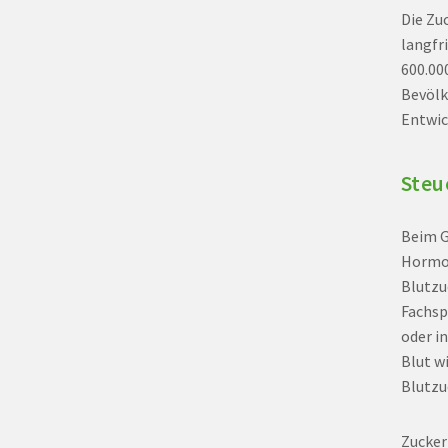
Die Zu
langfr
600.00
Bevölk
Entwic
Steu
Beim G
Hormon
Blutzu
Fachsp
oder i
Blut w
Blutzu
Zucker