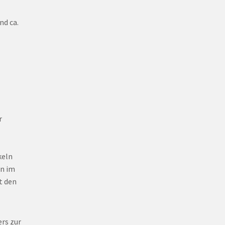
nd ca.
r
keln
on im
t den
ers zur