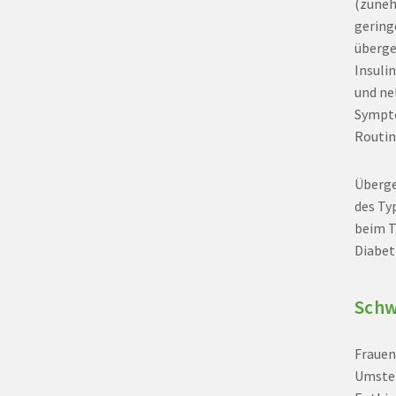
(zuneh
gering
überge
Insulin
und ne
Sympto
Routin
Überge
des Ty
beim T
Diabet
Schw
Frauen
Umstel