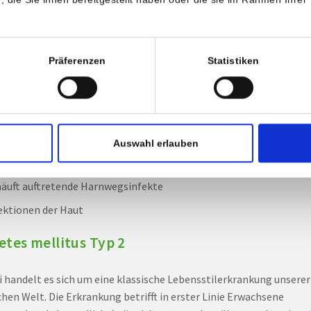
 Anzeichen eines Typ-1-Diabetes
rkes Durstgefühl
Präferenzen
Statistiken
figes Wasserlassen
igkeit
schöpfung
skuläre Schwäche
Auswahl erlauben
hstörungen
äuft auftretende Harnwegsinfekte
ektionen der Haut
etes mellitus Typ 2
i handelt es sich um eine klassische Lebensstilerkrankung unserer
chen Welt. Die Erkrankung betrifft in erster Linie Erwachsene