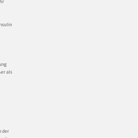
hr
nsulin
ung
er als
h der