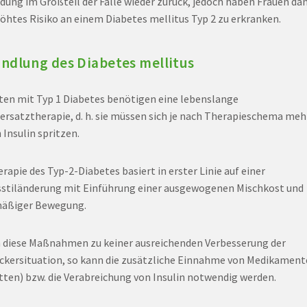
dung im Großteil der Fälle wieder zurück, jedoch haben Frauen da
höhtes Risiko an einem Diabetes mellitus Typ 2 zu erkranken.
ndlung des Diabetes mellitus
ten mit Typ 1 Diabetes benötigen eine lebenslange
nersatztherapie, d. h. sie müssen sich je nach Therapieschema me
 Insulin spritzen.
rapie des Typ-2-Diabetes basiert in erster Linie auf einer
stiländerung mit Einführung einer ausgewogenen Mischkost und
mäßiger Bewegung.
 diese Maßnahmen zu keiner ausreichenden Verbesserung der
ckersituation, so kann die zusätzliche Einnahme von Medikamen
tten) bzw. die Verabreichung von Insulin notwendig werden.