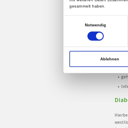
Erste
gesammelt haben.
sta
Einwilligungsauswahl
Notwendig
häu
Müd
Er
mu
Ablehnen
Se
geh
Inf
Diab
Hierbe
westli