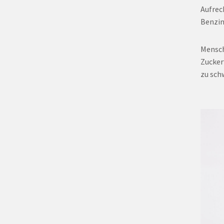
Aufrec
Benzin
Mensch
Zucker
zu sc