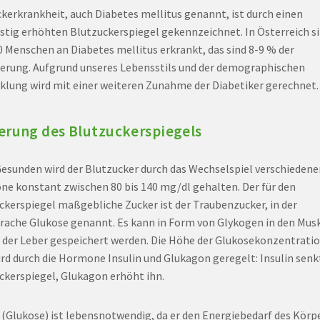
ckerkrankheit, auch Diabetes mellitus genannt, ist durch einen
istig erhöhten Blutzuckerspiegel gekennzeichnet. In Österreich si
0 Menschen an Diabetes mellitus erkrankt, das sind 8-9 % der
erung. Aufgrund unseres Lebensstils und der demographischen
klung wird mit einer weiteren Zunahme der Diabetiker gerechnet.
erung des Blutzuckerspiegels
esunden wird der Blutzucker durch das Wechselspiel verschiedene
e konstant zwischen 80 bis 140 mg/dl gehalten. Der für den
ckerspiegel maßgebliche Zucker ist der Traubenzucker, in der
rache Glukose genannt. Es kann in Form von Glykogen in den Mus
n der Leber gespeichert werden. Die Höhe der Glukosekonzentrati
ird durch die Hormone Insulin und Glukagon geregelt: Insulin senk
ckerspiegel, Glukagon erhöht ihn.
 (Glukose) ist lebensnotwendig, da er den Energiebedarf des Körp