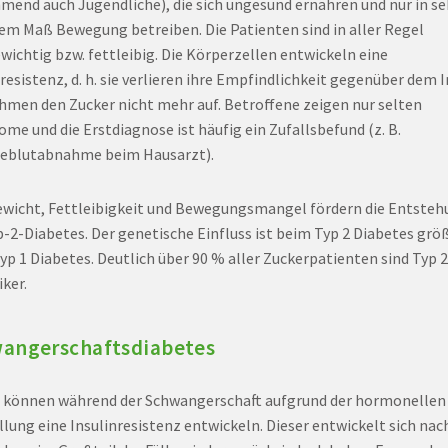
mend auch Jugendliche), die sich ungesund ernähren und nur in se
em Maß Bewegung betreiben. Die Patienten sind in aller Regel
wichtig bzw. fettleibig. Die Körperzellen entwickeln eine
resistenz, d. h. sie verlieren ihre Empfindlichkeit gegenüber dem I
hmen den Zucker nicht mehr auf. Betroffene zeigen nur selten
me und die Erstdiagnose ist häufig ein Zufallsbefund (z. B.
eblutabnahme beim Hausarzt).
wicht, Fettleibigkeit und Bewegungsmangel fördern die Entsteh
p-2-Diabetes. Der genetische Einfluss ist beim Typ 2 Diabetes größ
yp 1 Diabetes. Deutlich über 90 % aller Zuckerpatienten sind Typ 2
iker.
angerschaftsdiabetes
 können während der Schwangerschaft aufgrund der hormonellen
lung eine Insulinresistenz entwickeln. Dieser entwickelt sich nac