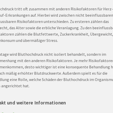
chdruck tritt oft zusammen mit anderen Risikofaktoren für Herz-
auf-Erkrankungen auf. Hierbei wird zwischen nicht beeinflussbare
lussbaren Risikofaktoren unterschieden. Zu ersteren zählen das
echt, das Alter sowie die erbliche Veranlagung. Zu den beeinfluss
faktoren zählen die Blutfettwerte, Zuckerkrankheit, Übergewicht
nkonsum und übermäßiger Stress.
tage wird Bluthochdruck nicht isoliert behandelt, sondern im
enhang mit den anderen Risikofaktoren. Je mehr Risikofaktore
enkommen, desto wichtiger ist eine konsequente Behandlung h
uch mäßig erhöhter Blutdruckwerte. Außerdem spielt es für die
lung eine Rolle, welche Schäden der Bluthochdruck im Organism
s angerichtet hat.
kt und weitere Informationen