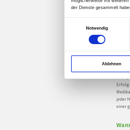
möglicherweise mit weiteren
Wie 
der Dienste gesammelt habe
beei
Einwilligungsauswahl
Durch 
Notwendig
Dazu z
Einsch
regelm
In man
Ablehnen
Medika
führt,
Erfolg
Medika
jeder 
einer 
Wann