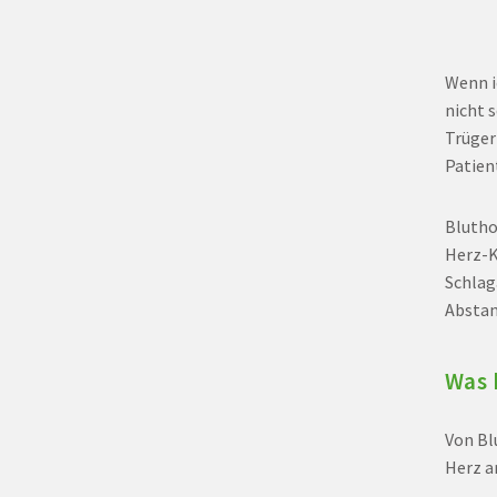
Wenn i
nicht s
Trüger
Patien
Blutho
Herz-K
Schlag
Abstan
Was 
Von Bl
Herz a