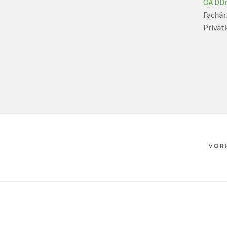
OÄ DDr
Fachär
Privatk
VOR