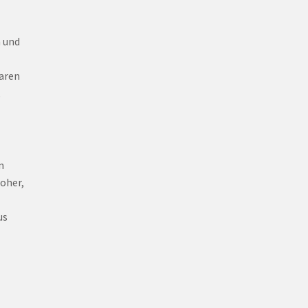
n und
baren
,
n
oher,
us