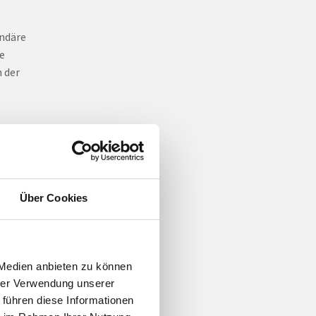
undäre
e
 der
uck?
fäße
Über Cookies
druck
ommt es
ung
 Medien anbieten zu können
s.
hrer Verwendung unserer
 führen diese Informationen