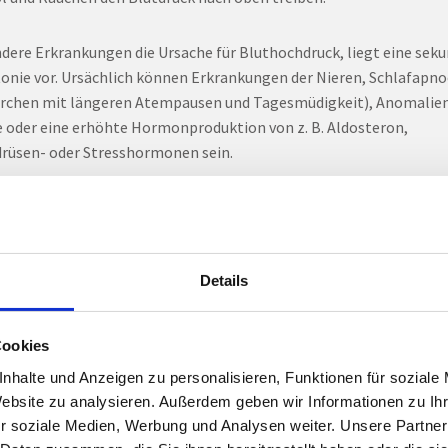
ndere Erkrankungen die Ursache für Bluthochdruck, liegt eine sek
onie vor. Ursächlich können Erkrankungen der Nieren, Schlafapno
rchen mit längeren Atempausen und Tagesmüdigkeit), Anomalien
 oder eine erhöhte Hormonproduktion von z. B. Aldosteron,
drüsen- oder Stresshormonen sein.
he Organe leiden besonders unter Bluthochdr
chdruck führt zu Gefäßschäden im gesamten Organismus. Die Ge
Details
ren auf den hohen Blutdruck mit Umbauprozessen. Der hohe Blut
t die Verhärtung der Gefäßwand und lässt diese vorzeitig altern.
terin lagert sich in die Gefäßwand ein und als Reaktion darauf k
Cookies
er Entzündung; eine Gefäßverkalkung entsteht. Die Gefäßschädig
nhalte und Anzeigen zu personalisieren, Funktionen für soziale
ich besonders auf das Herz, die Nieren, das Gehirn und das Auge au
Website zu analysieren. Außerdem geben wir Informationen zu I
r soziale Medien, Werbung und Analysen weiter. Unsere Partner