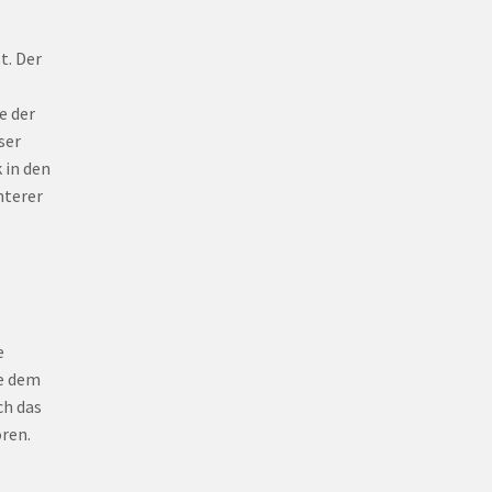
t. Der
e der
ser
 in den
nterer
e
he dem
ch das
ren.