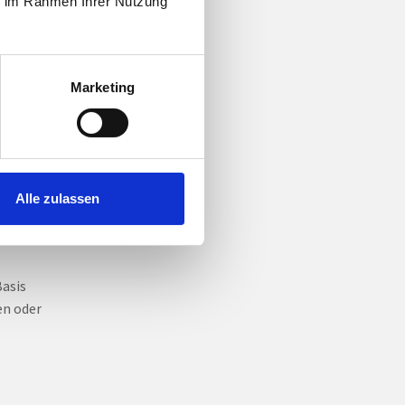
ie im Rahmen Ihrer Nutzung
en.
Marketing
ne
Alle zulassen
ils
Basis
en oder