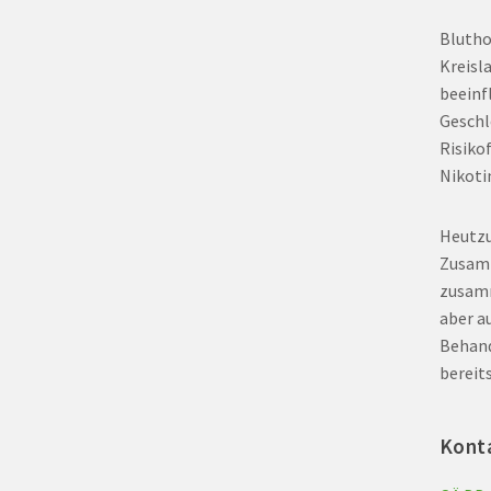
Blutho
Kreisl
beeinf
Geschl
Risiko
Nikoti
Heutzu
Zusamm
zusamm
aber a
Behand
bereit
Konta