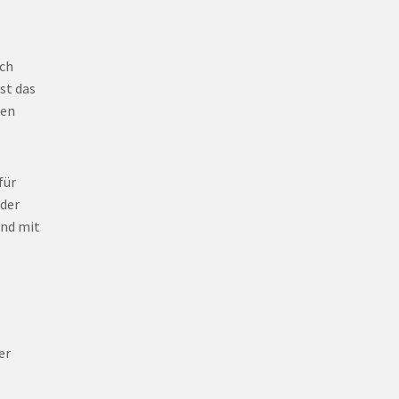
ich
ist das
den
für
oder
ind mit
er