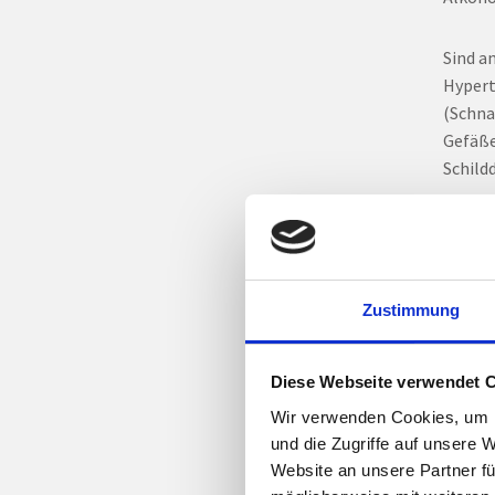
Sind a
Hypert
(Schna
Gefäße
Schild
Welc
Blutho
Zustimmung
reagie
förder
Choles
Diese Webseite verwendet 
zu ein
Wir verwenden Cookies, um I
wirkt s
und die Zugriffe auf unsere 
Website an unsere Partner fü