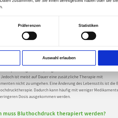
 Daten zusammen, die Sie ihnen bereitgestellt haben oder die s
kann ich Bluthochdruck ohne Medikamente
n.
nflussen?
Lebensstiländerungen kann der Blutdruck erheblich gesenkt werd
Präferenzen
Statistiken
ählen Gewichtsreduktion bei Übergewicht, gesunde Ernährung,
ränkung des Salz- und Alkoholkonsums, Verzicht auf Rauchen,
äßige Bewegung, Stressreduktion.
chen Fällen, wenn der Blutdruck nur mäßig erhöht ist, kann er oh
Auswahl erlauben
mente normalisiert werden. Eine solche Umstellung des Lebensst
 konsequent angewendet, langsam in Wochen und Monaten zum
. Jedoch ist meist auf Dauer eine zusätzliche Therapie mit
menten nicht zu umgehen. Eine Änderung des Lebensstils ist die 
Hochdrucktherapie. Dadurch kann häufig mit weniger Medikament
geringeren Dosis ausgekommen werden.
 muss Bluthochdruck therapiert werden?