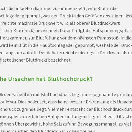
ich die linke Herzkammer zusammenzieht, wird Blut in die
chlagader gepumpt, was den Druck in den Gefäßen ansteigen läss
erreichte maximale Druckwert wird als oberer Blutdruckwert
lischer Blutdruck) bezeichnet. Darauf folgt die Entspannungsphas
 Herzkammer, zur Blutfüllung vor dem nächsten Pumpstoß. In die
wird kein Blut in die Hauptschlagader gepumpt, weshalb der Druck
n langsam abfällt. Der dabei erreichte niedrigste Druck wird als u
diastolischer Blutdruck) bezeichnet.
he Ursachen hat Bluthochdruck?
 % der Patienten mit Bluthochdruck liegt eine sogenannte primär
onie vor. Dies bedeutet, dass keine weitere Erkrankung als Ursac
chdruck zugrunde liegt. Vielmehr entsteht der Bluthochdruck dur
enspiel von erblichen Anlagen und ungünstigen Lebensstilfakto
können Übergewicht, hohe Salzzufuhr, Bewegungsmangel, zu viel
l und Rauchen den Blutdruck nach oben treiben.