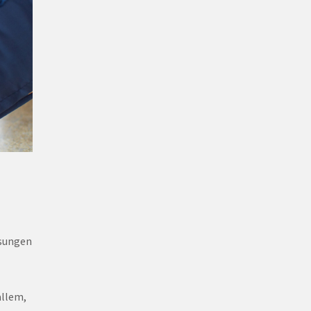
ssungen
allem,