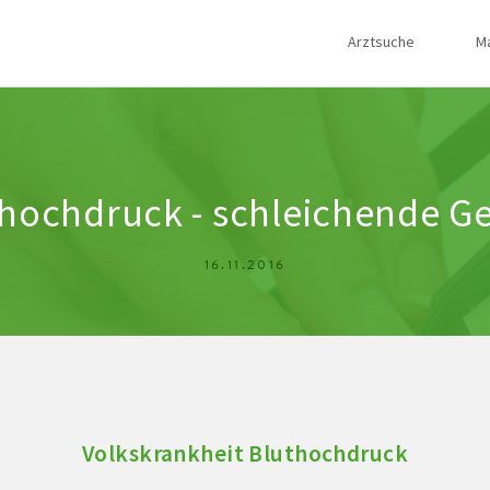
Arztsuche
M
hochdruck - schleichende G
16.11.2016
Volkskrankheit Bluthochdruck