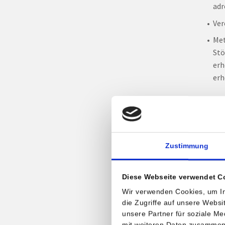
adr
Ver
Met
Stö
erh
erh
Welc
Blut
Am Anf
Zustimmung
oft la
Schwin
Diese Webseite verwendet C
Bei lä
Wir verwenden Cookies, um In
die Zugriffe auf unsere Webs
zu ein
unsere Partner für soziale M
Blutho
mit weiteren Daten zusammen, 