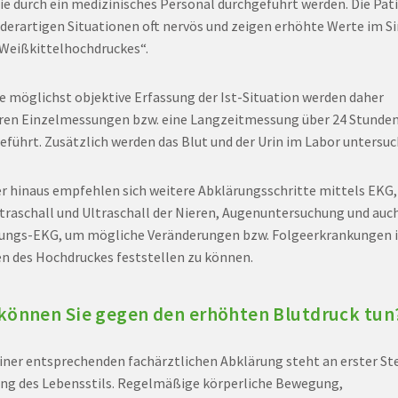
ie durch ein medizinisches Personal durchgeführt werden. Die Pat
n derartigen Situationen oft nervös und zeigen erhöhte Werte im S
„Weißkittelhochdruckes“.
ne möglichst objektive Erfassung der Ist-Situation werden daher
en Einzelmessungen bzw. eine Langzeitmessung über 24 Stunde
eführt. Zusätzlich werden das Blut und der Urin im Labor untersuc
r hinaus empfehlen sich weitere Abklärungsschritte mittels EKG,
traschall und Ultraschall der Nieren, Augenuntersuchung und auch
ungs-EKG, um mögliche Veränderungen bzw. Folgeerkrankungen 
 des Hochdruckes feststellen zu können.
können Sie gegen den erhöhten Blutdruck tun
iner entsprechenden fachärztlichen Abklärung steht an erster Ste
ng des Lebensstils. Regelmäßige körperliche Bewegung,