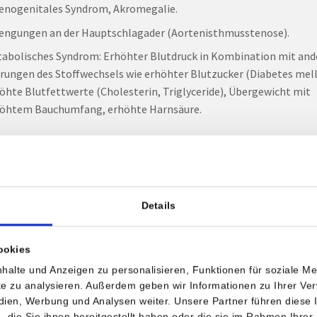
enogenitales Syndrom, Akromegalie.
engungen an der Hauptschlagader (Aortenisthmusstenose).
abolisches Syndrom: Erhöhter Blutdruck in Kombination mit and
rungen des Stoffwechsels wie erhöhter Blutzucker (Diabetes mell
öhte Blutfettwerte (Cholesterin, Triglyceride), Übergewicht mit
öhtem Bauchumfang, erhöhte Harnsäure.
he Beschwerden können durch einen erhöhte
druck hervorgerufen werden?
ang sind die Patienten relativ beschwerdefrei, weshalb die Erkra
Details
nge Zeit unerkannt bleibt. Später können Symptome wie Kopfsch
del, Atemnot und Unruhe auftreten.
ookies
nger bestehendem Hochdruck kann es im Rahmen einer Arterioskl
halte und Anzeigen zu personalisieren, Funktionen für soziale M
ite zu analysieren. Außerdem geben wir Informationen zu Ihrer V
er Schädigung der Gefäße und Organe kommen. Treten zum
edien, Werbung und Analysen weiter. Unsere Partner führen diese
chdruck noch Übergewicht, Zuckerkrankheit und
die Sie ihnen bereitgestellt haben oder die sie im Rahmen Ihrer