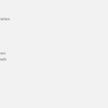
iellen
rnen
halb