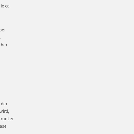
ie ca.
bei
.
über
 der
wird,
arunter
hase