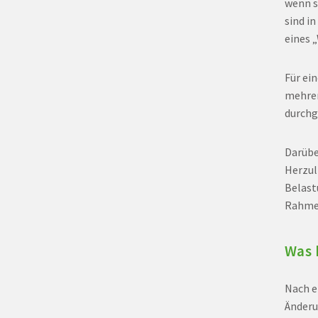
wenn s
sind i
eines 
Für ei
mehrer
durchg
Darübe
Herzul
Belast
Rahmen
Was 
Nach e
Änderu