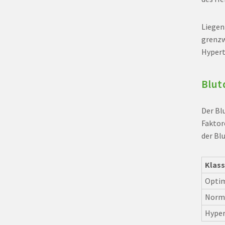
Liegen
grenzw
Hypert
Blut
Der Bl
Faktor
der Bl
Klass
Opti
Norm
Hyper