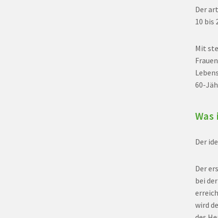
Der art
10 bis 
Mit st
Frauen
Lebensj
60-Jäh
Was 
Der id
Der ers
bei de
erreic
wird d
des He