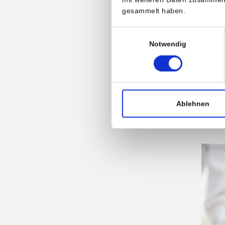
Fettst
gesammelt haben.
hinzu,
Einwilligungsauswahl
Notwendig
Daher 
Schlag
Folgen
Blutdr
Schädi
Ablehnen
Niere