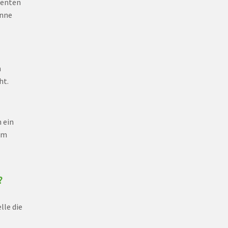
ienten
inne
n
ht.
 ein
im
?
lle die