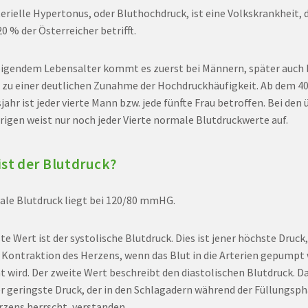
erielle Hypertonus, oder Bluthochdruck, ist eine Volkskrankheit, d
20 % der Österreicher betrifft.
eigendem Lebensalter kommt es zuerst bei Männern, später auch 
 zu einer deutlichen Zunahme der Hochdruckhäufigkeit. Ab dem 40
ahr ist jeder vierte Mann bzw. jede fünfte Frau betroffen. Bei den 
rigen weist nur noch jeder Vierte normale Blutdruckwerte auf.
ist der Blutdruck?
eale Blutdruck liegt bei 120/80 mmHG.
te Wert ist der systolische Blutdruck. Dies ist jener höchste Druck,
r Kontraktion des Herzens, wenn das Blut in die Arterien gepumpt 
ht wird. Der zweite Wert beschreibt den diastolischen Blutdruck. D
er geringste Druck, der in den Schlagadern während der Füllungsp
rzens herrscht, verstanden.