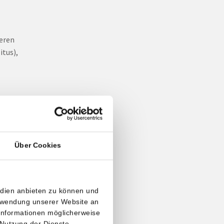
eren
itus),
n
nkung
Über Cookies
merzen,
erose
edien anbieten zu können und
erwendung unserer Website an
 Informationen möglicherweise
 Nutzung der Dienste