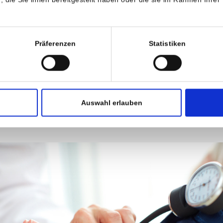
offwechselstörungen oder andere Risikofaktoren wie Nikotinkon
 so steigt die Gefahr für Herz-Kreislauf Erkrankungen dramatisch 
Präferenzen
Statistiken
stirbt jeder zweite Mitteleuropäer heutzutage an den Folgen eine
anfalles, eines Herzinfarktes oder einer Herzschwäche, also an d
 der Arteriosklerose. Zusätzlich kann es im Rahmen der
uckerhöhung zu Veränderungen an der Netzhaut des Auges und zu
gungen an den Nieren und bei jahrelangem Hochdruck zu einem
Auswahl erlauben
nversagen kommen.