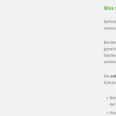
Was 
Defini
unters
Bei de
geneti
Salzko
wirken
Die
se
Erkran
Nie
der
Ho