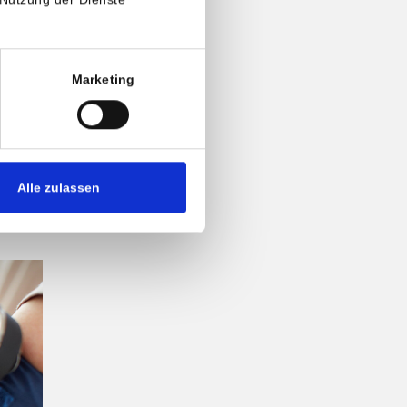
sum
an.
Marketing
s
en
Alle zulassen