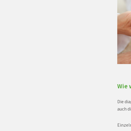
Wie 
Die di
auch d
Einzel