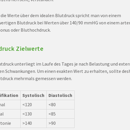
 die Werte über dem idealen Blutdruck spricht man von einem
ertigen Blutdruck bei Werten über 140/90 mmHG von einem arter
onus oder Bluthochdruck.
druck Zielwerte
utdruck unterliegt im Laufe des Tages je nach Belastung und exte
en Schwankungen. Um einen exakten Wert zu erhalten, sollte des
utdruck mehrmals gemessen werden.
ifikation
Systolisch
Diastolisch
mal
<120
<80
al
<130
<85
tonie
>140
>90