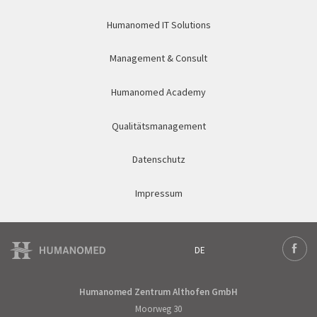
Humanomed IT Solutions
Management & Consult
Humanomed Academy
Qualitätsmanagement
Datenschutz
Impressum
DE
Deutsch
Face
Humanomed Zentrum Althofen GmbH
Moorweg 30