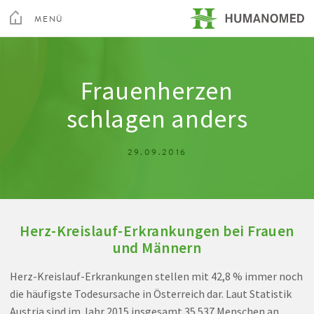
Toggle
Menu
MENÜ
SCHLIEßEN
Kur & Rehabilitation Althofen
Frauenherzen
schlagen anders
Privatklinik Villach
29.09.2016
Privatklinik Maria Hilf
Su
Herz-Kreislauf-Erkrankungen bei Frauen
Arztsuche
Magazin
Karriere
Kontakt
und Männern
Herz-Kreislauf-Erkrankungen stellen mit 42,8 % immer noch
die häufigste Todesursache in Österreich dar. Laut Statistik
Austria sind im Jahr 2015 insgesamt 35.537 Menschen an