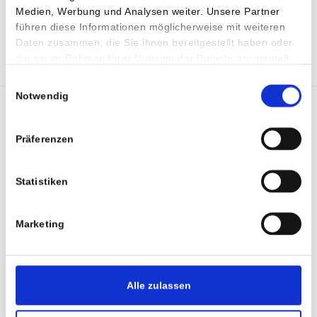
Medien, Werbung und Analysen weiter. Unsere Partner
führen diese Informationen möglicherweise mit weiteren
SHARE :
Daten zusammen, die Sie ihnen bereitgestellt haben oder
die sie im Rahmen Ihrer Nutzung der Dienste gesammelt
TWI
haben.
Einwilligungsauswahl
Notwendig
Präferenzen
Statistiken
Marketing
Alle zulassen