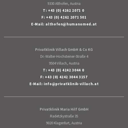
9330 Althofen, Austria
T:
+43 (0) 4262 2071 0
F: +43 (0) 4262 2071 501
E-Mail:
althofen
@
humanomed
.
at
Privatklinik Villach GmbH & Co KG
Dr.-Walter-Hochsteiner-Straße 4
9504 Villach, Austria
T:
+43 (0) 4242 3044 0
F: +43 (0) 4242 3044 3157
E-Mail:
info
@
privatklinik-villach
.
at
Privatklinik Maria Hilf GmbH
Radetzkystraße 35
9020 Klagenfurt, Austria