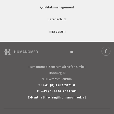
Qualitätsmanagement
Datenschutz
Impressum
DE
Deutsch
Face
Humanomed Zentrum Althofen GmbH
Moorweg 30
9330 Althofen, Austria
T:
+43 (0) 4262 2071 0
F: +43 (0) 4262 2071 501
E-Mail:
althofen
@
humanomed
.
at