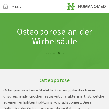
Toggle
Menu
MENÜ
SCHLIEßEN
Kur & Rehabilitation Althofen
Osteoporose an der
Wirbelsäule
Privatklinik Villach
13.06.2016
Privatklinik Maria Hilf
Su
Osteoporose
Arztsuche
Magazin
Karriere
Kontakt
Osteoporose ist eine Skeletterkrankung, die durch eine
unzureichende Knochenfestigkeit charakterisiert ist, welche
zu einem erhöhten Frakturrisiko prädisponiert. Diese
Definition der Osteoporose wurde im Rahmen einer