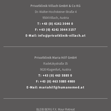
Privatklinik Villach GmbH & Co KG
Dr.-Walter-Hochsteiner-Straße 4
9504 Villach, Austria
T:
+43 (0) 4242 3044 0
F: +43 (0) 4242 3044 3157
E-Mail:
info
@
privatklinik-villach
.
at
Privatklinik Maria Hilf GmbH
Radetzkystraße 35
9020 Klagenfurt, Austria
T:
+43 (0) 463 5885 0
F: +43 (0) 463 5885 4980
E-Mail:
mariahilf
@
humanomed
.
at
BLEIB BERG F.X. Mayr Retreat