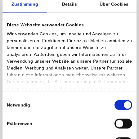
Zustimmung
Details
Über Cookies
Weitere Information und Kontakt
Diese Webseite verwendet Cookies
Prim. Univ.Doz.Dr. Ewald Kresnik
Facharzt für Nuklearmedizin
Wir verwenden Cookies, um Inhalte und Anzeigen zu
personalisieren, Funktionen für soziale Medien anbieten zu
Privatklinik Villach
können und die Zugriffe auf unsere Website zu
analysieren. Außerdem geben wir Informationen zu Ihrer
Verwendung unserer Website an unsere Partner für soziale
Medien, Werbung und Analysen weiter. Unsere Partner
führen diese Informationen möglicherweise mit weiteren
Daten zusammen, die Sie ihnen bereitgestellt haben oder
die sie im Rahmen Ihrer Nutzung der Dienste gesammelt
haben.
Einwilligungsauswahl
Notwendig
Präferenzen