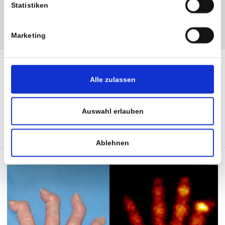
Statistiken
Marketing
Alle zulassen
Auswahl erlauben
SHARE :
TWI
Ablehnen