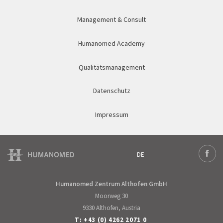
Management & Consult
Humanomed Academy
Qualitätsmanagement
Datenschutz
Impressum
DE
Deutsch
Face
Humanomed Zentrum Althofen GmbH
Moorweg 30
9330 Althofen, Austria
T:
+43 (0) 4262 2071 0