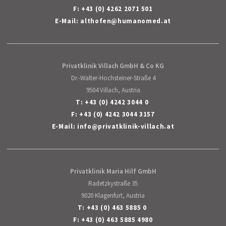
F: +43 (0) 4262 2071 501
E-Mail:
althofen
@
humanomed
.
at
Privatklinik Villach GmbH & Co KG
Dr.-Walter-Hochsteiner-Straße 4
9504 Villach, Austria
T:
+43 (0) 4242 3044 0
F: +43 (0) 4242 3044 3157
E-Mail:
info
@
privatklinik-villach
.
at
Privatklinik Maria Hilf GmbH
Radetzkystraße 35
9020 Klagenfurt, Austria
T:
+43 (0) 463 5885 0
F: +43 (0) 463 5885 4980