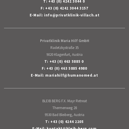
T:
+43 (0) 4242 3044 0
F: +43 (0) 4242 3044 3157
E-Mail:
info
@
privatklinik-villach
.
at
Privatklinik Maria Hilf GmbH
Radetzkystraße 35
9020 Klagenfurt, Austria
T:
+43 (0) 463 5885 0
F: +43 (0) 463 5885 4980
E-Mail:
mariahilf
@
humanomed
.
at
BLEIB BERG F.X. Mayr Retreat
Thermenweg 28
9530 Bad Bleiberg, Austria
T:
+43 (0) 4244 2205
E-Mail:
kontakt
@
bleib-berg
.
com