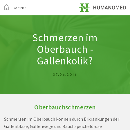
Toggle
Menu
MENÜ
SCHLIEßEN
Kur & Rehabilitation Althofen
Schmerzen im
Oberbauch -
Privatklinik Villach
Gallenkolik?
Privatklinik Maria Hilf
07.06.2016
Su
Arztsuche
Magazin
Karriere
Kontakt
Oberbauchschmerzen
Schmerzen im Oberbauch können durch Erkrankungen der
Gallenblase, Gallenwege und Bauchspeicheldrüse