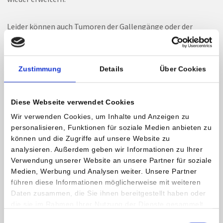
Leider können auch Tumoren der Gallengänge oder der
Gallenblase zu Veränderungen in der Leber und zu einem
Aufstau der Galle führen. Die Folgen sind meistens eine
Gelbsucht (Ikterus), verbunden mit Juckreiz und Schmerzen
Zustimmung
Details
Über Cookies
im rechten Oberbauch. Zusätzlich kommt es zu einer
Dunkelfärbung des Urins und zu einer Stuhlentfärbung.
Diese Webseite verwendet Cookies
Begünstigt wird die Entstehung der Krebserkrankung durch
Wir verwenden Cookies, um Inhalte und Anzeigen zu
personalisieren, Funktionen für soziale Medien anbieten zu
Gallengangssteine, parasitäre Erkrankungen der Gallenwege
können und die Zugriffe auf unsere Website zu
und chronische Entzündungen der Gallenwege (Primär
analysieren. Außerdem geben wir Informationen zu Ihrer
sklerosierende Cholangitis).
Verwendung unserer Website an unsere Partner für soziale
Medien, Werbung und Analysen weiter. Unsere Partner
Die Therapie besteht in einer operativen Entfernung des
führen diese Informationen möglicherweise mit weiteren
Tumors, verbunden mit einer Chemotherapie. Bei
Daten zusammen, die Sie ihnen bereitgestellt haben oder
die sie im Rahmen Ihrer Nutzung der Dienste gesammelt
fortgeschrittenen Tumoren wird der Gallengang mittels
haben.
Plastikröhrchen (Stent) offen gehalten und die tumoröse
Einwilligungsauswahl