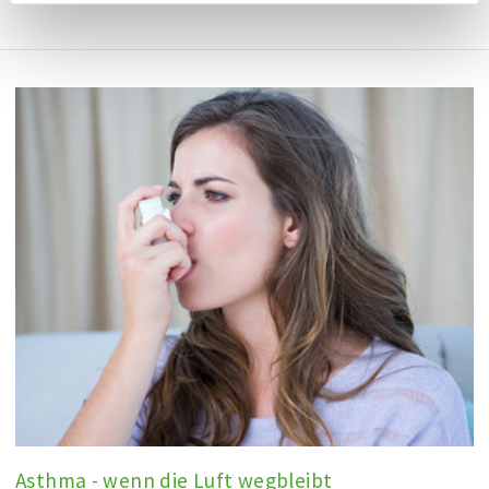
TWI
Asthma - wenn die Luft wegbleibt