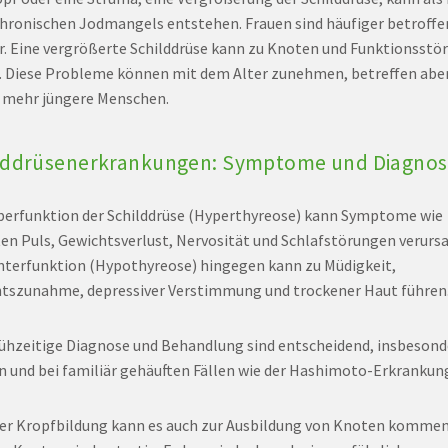
chronischen Jodmangels entstehen. Frauen sind häufiger betroffe
. Eine vergrößerte Schilddrüse kann zu Knoten und Funktionsstö
. Diese Probleme können mit dem Alter zunehmen, betreffen abe
mehr jüngere Menschen.
lddrüsenerkrankungen: Symptome und Diagno
berfunktion der Schilddrüse (Hyperthyreose) kann Symptome wie
en Puls, Gewichtsverlust, Nervosität und Schlafstörungen verurs
nterfunktion (Hypothyreose) hingegen kann zu Müdigkeit,
tszunahme, depressiver Verstimmung und trockener Haut führen
rühzeitige Diagnose und Behandlung sind entscheidend, insbesond
n und bei familiär gehäuften Fällen wie der Hashimoto-Erkrankun
ner Kropfbildung kann es auch zur Ausbildung von Knoten kommen