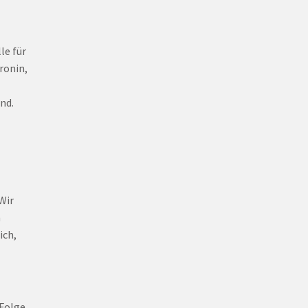
le für
ronin,
nd.
Wir
n
ich,
 Folge