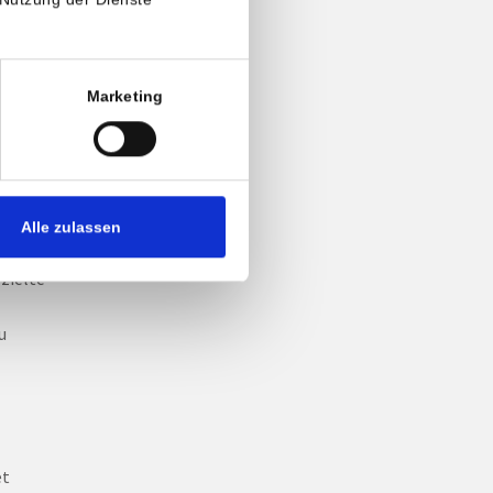
 keine
hten,
Marketing
ich
eiz
noten
en und
Alle zulassen
zielte
u
et