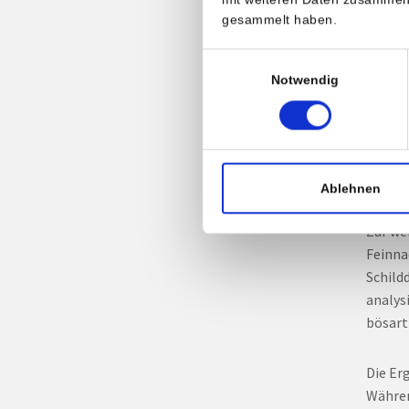
gesammelt haben.
Die me
Einwilligungsauswahl
offens
Notwendig
wenn e
hart a
können
groß g
auch z
Ablehnen
Zur we
Feinna
Schild
analys
bösarti
Die Er
Währen