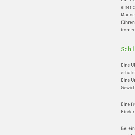
eines 
Männer
führen
immer 
Schi
Eine Ü
erhöht
Eine U
Gewich
Eine f
Kinder
Bei ei