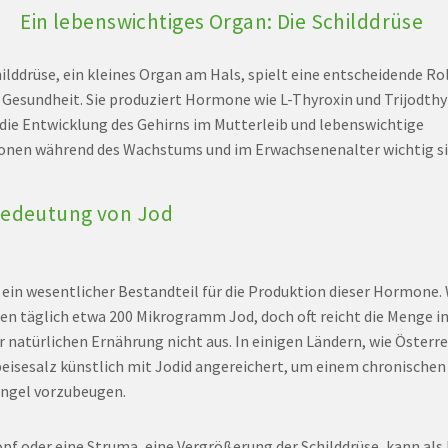
Ein lebenswichtiges Organ: Die Schilddrüse
hilddrüse, ein kleines Organ am Hals, spielt eine entscheidende Rol
 Gesundheit. Sie produziert Hormone wie L-Thyroxin und Trijodthy
r die Entwicklung des Gehirns im Mutterleib und lebenswichtige
onen während des Wachstums und im Erwachsenenalter wichtig si
Bedeutung von Jod
t ein wesentlicher Bestandteil für die Produktion dieser Hormone. 
en täglich etwa 200 Mikrogramm Jod, doch oft reicht die Menge i
r natürlichen Ernährung nicht aus. In einigen Ländern, wie Österre
peisesalz künstlich mit Jodid angereichert, um einem chronischen
ngel vorzubeugen.
opf oder eine Struma, eine Vergrößerung der Schilddrüse, kann als