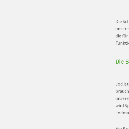
Die Sc
unsere
die fü
Funkti
Die 
Jod is
brauch
unsere
wird S
Jodma
Ein Kr