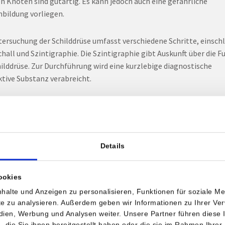
n Knoten sind gutartig. Es kann jedoch auch eine gefährliche
bildung vorliegen.
tersuchung der Schilddrüse umfasst verschiedene Schritte, einschl
chall und Szintigraphie. Die Szintigraphie gibt Auskunft über die F
hilddrüse. Zur Durchführung wird eine kurzlebige diagnostische
ktive Substanz verabreicht.
reichert sich in Abhängigkeit von der Schilddrüsenfunktion in der
drüse an. Kalte Knoten in der Schilddrüse sind Gewebebereiche, die
r aktiv sind als das umgebende Schilddrüsengewebe. Sie sind in de
me als blaue Knoten zu erkennen. Solche Knoten haben ein höhe
Details
ungsrisiko.
ookies
traschalluntersuchung zeigt, wie groß die Schilddrüse ist und ob si
halte und Anzeigen zu personalisieren, Funktionen für soziale M
 verändert ist. Abhängig von der Größe und der Struktur können
ite zu analysieren. Außerdem geben wir Informationen zu Ihrer V
htige Knoten
edien, Werbung und Analysen weiter. Unsere Partner führen diese
s ab einer Größe von 5 mm erkannt werden.
die Sie ihnen bereitgestellt haben oder die sie im Rahmen Ihrer