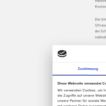
meiste
Knoten
Die Un
Ultras
der Sc
radioa
Diese 
Schild
wenige
Aufnah
Zustimmung
Entart
Diese Webseite verwendet C
Die Ul
Wir verwenden Cookies, um In
knotig
die Zugriffe auf unsere Webs
verdäc
unsere Partner für soziale M
bereit
mit weiteren Daten zusammen, 