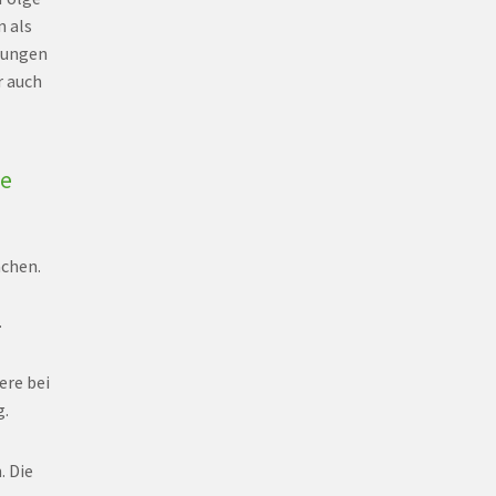
n als
rungen
r auch
se
achen.
.
ere bei
g.
. Die