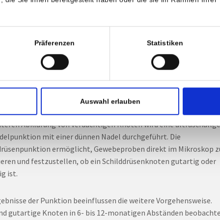
isten Menschen bemerken zu Beginn, wenn die Knoten klein sind,
ichtlichen Symptome. Auf verdächtige Symptome ist jedoch zu ac
Präferenzen
Statistiken
in rasch wachsender, schmerzloser Knoten am Hals auftritt, der s
nfühlt und schlecht verschiebbar ist. Auch Heiserkeit oder Hustenr
 auftreten, wenn der Stimmbandnerv bedrängt wird. Wenn die K
enug werden, können sie Druck auf benachbarte Strukturen ausüb
u Schluckbeschwerden oder zu Atemproblemen führen.
Auswahl erlauben
iteren Abklärung von verdächtigen Knoten wird eine ultraschallge
delpunktion mit einer dünnen Nadel durchgeführt. Die
drüsenpunktion ermöglicht, Gewebeproben direkt im Mikroskop z
ieren und festzustellen, ob ein Schilddrüsenknoten gutartig oder
g ist.
gebnisse der Punktion beeinflussen die weitere Vorgehensweise.
d gutartige Knoten in 6- bis 12-monatigen Abständen beobacht