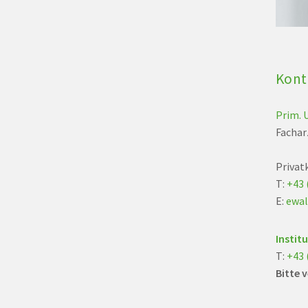
Kont
Prim. U
Fachar
Privatk
T:
+43 
E:
ewal
Institu
T:
+43 
Bitte 