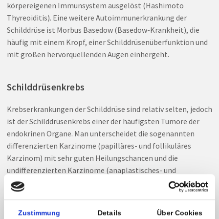
körpereigenen Immunsystem ausgelöst (Hashimoto
Thyreoiditis). Eine weitere Autoimmunerkrankung der
Schilddrüse ist Morbus Basedow (Basedow-Krankheit), die
häufig mit einem Kropf, einer Schilddrüsenüberfunktion und
mit großen hervorquellenden Augen einhergeht.
Schilddrüsenkrebs
Krebserkrankungen der Schilddrüse sind relativ selten, jedoch
ist der Schilddrüsenkrebs einer der häufigsten Tumore der
endokrinen Organe. Man unterscheidet die sogenannten
differenzierten Karzinome (papilläres- und follikuläres
Karzinom) mit sehr guten Heilungschancen und die
undifferenzierten Karzinome (anaplastisches- und
medulläres Karzinom) mit etwas schlechterer Prognose.
Selbstverständlich muss in solchen Fällen die Schilddrüse
vollständig entfernt werden.
Zustimmung
Details
Über Cookies