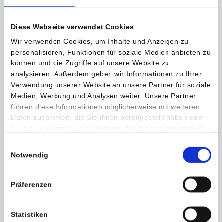
Unter Umständen müssen auch die Halslymphknoten, die von
den Krebszellen befallen sein können, mit entfernt werden.
Diese Webseite verwendet Cookies
In manchen Fällen ist im Anschluss an die Operation eine
Wir verwenden Cookies, um Inhalte und Anzeigen zu
medikamentöse Therapie notwendig (Radioiodtherapie).
personalisieren, Funktionen für soziale Medien anbieten zu
können und die Zugriffe auf unsere Website zu
analysieren. Außerdem geben wir Informationen zu Ihrer
Verwendung unserer Website an unsere Partner für soziale
Medien, Werbung und Analysen weiter. Unsere Partner
führen diese Informationen möglicherweise mit weiteren
Daten zusammen, die Sie ihnen bereitgestellt haben oder
die sie im Rahmen Ihrer Nutzung der Dienste gesammelt
haben.
Einwilligungsauswahl
Notwendig
Präferenzen
Statistiken