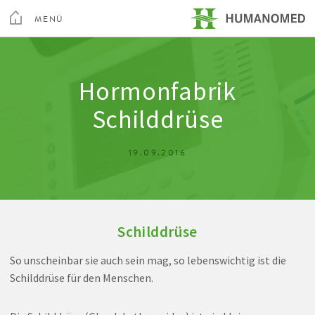
Toggle
Menu
MENÜ
SCHLIEßEN
Kur & Rehabilitation Althofen
Hormonfabrik
Schilddrüse
Privatklinik Villach
19.09.2016
Privatklinik Maria Hilf
Su
Schilddrüse
Arztsuche
Magazin
Karriere
Kontakt
So unscheinbar sie auch sein mag, so lebenswichtig ist die
Schilddrüse für den Menschen.