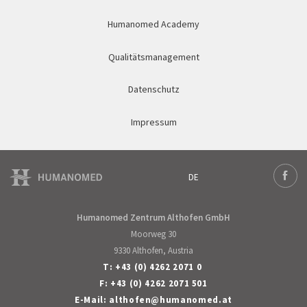
Humanomed Academy
Qualitätsmanagement
Datenschutz
Impressum
DE
Deutsch
Face
Humanomed Zentrum Althofen GmbH
Moorweg 30
9330 Althofen, Austria
T:
+43 (0) 4262 2071 0
F: +43 (0) 4262 2071 501
E-Mail:
althofen
@
humanomed
.
at