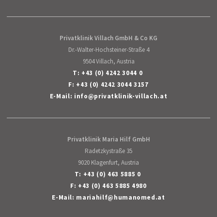
Privatklinik Villach GmbH & Co KG
Dr.-Walter-Hochsteiner-Straße 4
9504 Villach, Austria
T:
+43 (0) 4242 3044 0
F: +43 (0) 4242 3044 3157
E-Mail:
info
@
privatklinik-villach
.
at
Privatklinik Maria Hilf GmbH
Radetzkystraße 35
9020 Klagenfurt, Austria
T:
+43 (0) 463 5885 0
F: +43 (0) 463 5885 4980
E-Mail:
mariahilf
@
humanomed
.
at