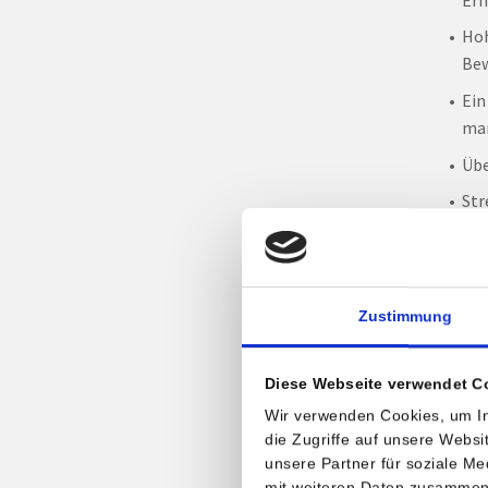
Hoh
Bew
Ein
man
Üb
Str
Danebe
gehöre
haben 
Zustimmung
Östrog
Diese Webseite verwendet C
Wie k
Wir verwenden Cookies, um In
die Zugriffe auf unsere Webs
In for
unsere Partner für soziale M
diesem
mit weiteren Daten zusammen, 