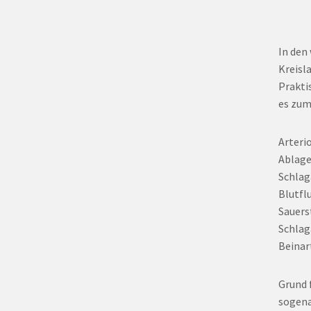
In den
Kreisl
Prakti
es zum
Arteri
Ablage
Schlag
Blutfl
Sauers
Schlag
Beinar
Grund 
sogena