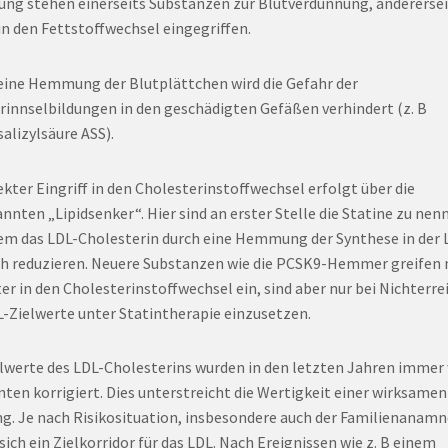
ung stehen einerseits Substanzen zur Blutverdünnung, anderersei
 in den Fettstoffwechsel eingegriffen.
eine Hemmung der Blutplättchen wird die Gefahr der
rinnselbildungen in den geschädigten Gefäßen verhindert (z. B
alizylsäure ASS).
ekter Eingriff in den Cholesterinstoffwechsel erfolgt über die
nnten „Lipidsenker“. Hier sind an erster Stelle die Statine zu nenn
lem das LDL-Cholesterin durch eine Hemmung der Synthese in der 
ch reduzieren. Neuere Substanzen wie die PCSK9-Hemmer greifen
ter in den Cholesterinstoffwechsel ein, sind aber nur bei Nichterr
L-Zielwerte unter Statintherapie einzusetzen.
elwerte des LDL-Cholesterins wurden in den letzten Jahren immer
nten korrigiert. Dies unterstreicht die Wertigkeit einer wirksamen
g. Je nach Risikosituation, insbesondere auch der Familienanamn
sich ein Zielkorridor für das LDL. Nach Ereignissen wie z. B einem