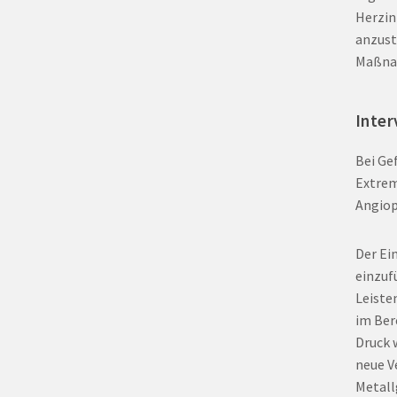
Herzin
anzust
Maßnah
Inter
Bei Ge
Extrem
Angiop
Der Ei
einzuf
Leiste
im Ber
Druck 
neue V
Metall