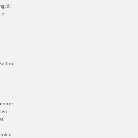
mg/dl
he
Ballon
wenn er
nden
ne
erden.