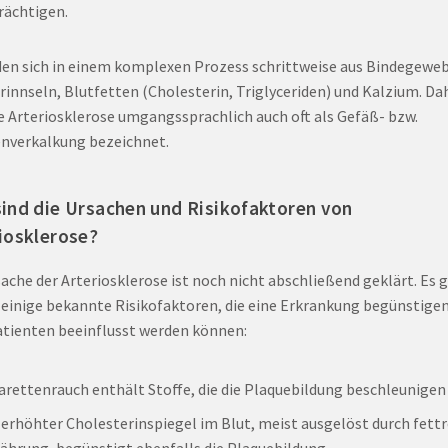
rächtigen.
lden sich in einem komplexen Prozess schrittweise aus Bindegeweb
rinnseln, Blutfetten (Cholesterin, Triglyceriden) und Kalzium. Da
ie Arteriosklerose umgangssprachlich auch oft als Gefäß- bzw.
enverkalkung bezeichnet.
ind die Ursachen und Risikofaktoren von
iosklerose?
sache der Arteriosklerose ist noch nicht abschließend geklärt. Es g
 einige bekannte Risikofaktoren, die eine Erkrankung begünstige
tienten beeinflusst werden können:
arettenrauch enthält Stoffe, die die Plaquebildung beschleunigen
 erhöhter Cholesterinspiegel im Blut, meist ausgelöst durch fett
ährung, begünstigt ebenfalls die Plaquebildung