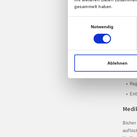
gesammelt haben.
Kon
Einwilligungsauswahl
Kon
Notwendig
Sto
ins
Blu
Fet
Ablehnen
Gew
Reg
Ent
Medi
Bisher
auflös