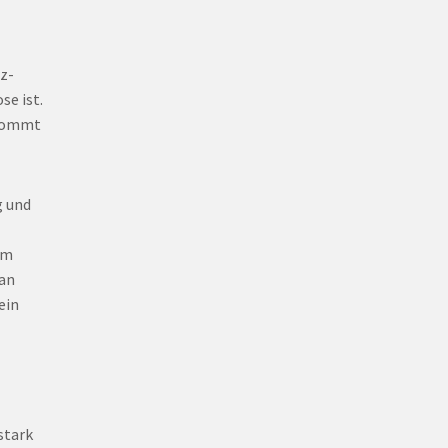
rz-
se ist.
 kommt
g und
im
 an
ein
stark