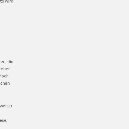
ts wird
en, die
Leber
 noch
eichen
 weiter
ese,