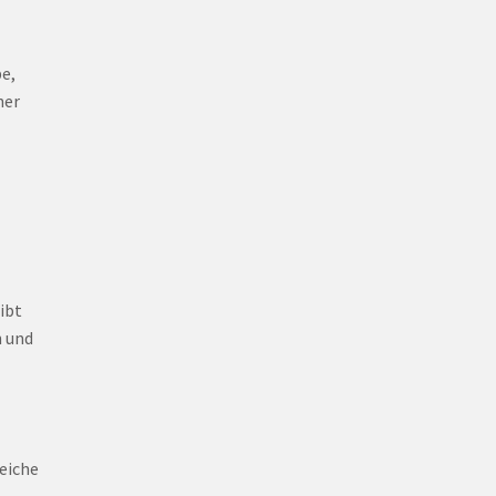
e,
her
ibt
n und
reiche