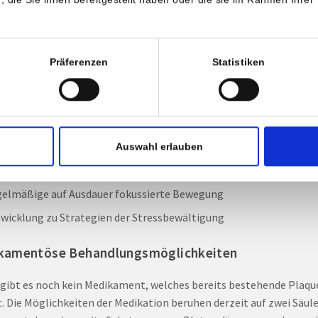
sequenter Stopp des Rauchens
sequente Normalisierung eventuell vorhandener
Präferenzen
Statistiken
ffwechselstörungen (Diabetes mellitus, Blutfetterhöhung,
besondere LDL-Cholesterin, Erhöhung der Harnsäure)
tdrucksenkende Behandlung bei art. Hypertonus.
tarme Ernährung unter besonderer Berücksichtigung tierischer F
Auswahl erlauben
ichtsreduktion
elmäßige auf Ausdauer fokussierte Bewegung
wicklung zu Strategien der Stressbewältigung
kamentöse Behandlungsmöglichkeiten
 gibt es noch kein Medikament, welches bereits bestehende Plaqu
t. Die Möglichkeiten der Medikation beruhen derzeit auf zwei Säule