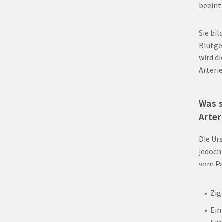
beeint
Sie bi
Blutge
wird d
Arteri
Was s
Arter
Die Ur
jedoch
vom Pa
Zig
Ein
Ern