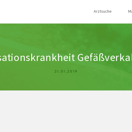
Arztsuche
M
isationskrankheit Gefäßverk
21.01.2019