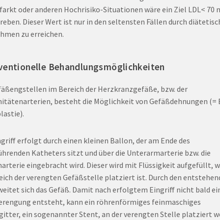
farkt oder anderen Hochrisiko-Situationen wäre ein Ziel LDL< 70 
reben. Dieser Wert ist nur in den seltensten Fällen durch diätetisc
men zu erreichen.
ventionelle Behandlungsmöglichkeiten
fäßengstellen im Bereich der Herzkranzgefäße, bzw. der
itätenarterien, besteht die Möglichkeit von Gefäßdehnungen (= 
lastie).
ngriff erfolgt durch einen kleinen Ballon, der am Ende des
ührenden Katheters sitzt und über die Unterarmarterie bzw. die
narterie eingebracht wird. Dieser wird mit Flüssigkeit aufgefüllt, 
eich der verengten Gefäßstelle platziert ist. Durch den entstehe
weitet sich das Gefäß. Damit nach erfolgtem Eingriff nicht bald ei
erengung entsteht, kann ein röhrenförmiges feinmaschiges
gitter, ein sogenannter Stent, an der verengten Stelle platziert w