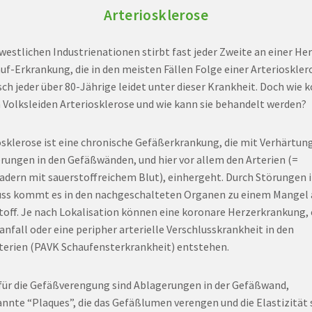
Arteriosklerose
 westlichen Industrienationen stirbt fast jeder Zweite an einer He
auf-Erkrankung, die in den meisten Fällen Folge einer Arteriosklero
sch jeder über 80-Jährige leidet unter dieser Krankheit. Doch wie
 Volksleiden Arteriosklerose und wie kann sie behandelt werden?
osklerose ist eine chronische Gefäßerkrankung, die mit Verhärtun
rungen in den Gefäßwänden, und hier vor allem den Arterien (=
adern mit sauerstoffreichem Blut), einhergeht. Durch Störungen 
uss kommt es in den nachgeschalteten Organen zu einem Mangel
toff. Je nach Lokalisation können eine koronare Herzerkrankung, 
anfall oder eine peripher arterielle Verschlusskrankheit in den
terien (PAVK Schaufensterkrankheit) entstehen.
für die Gefäßverengung sind Ablagerungen in der Gefäßwand,
nnte “Plaques”, die das Gefäßlumen verengen und die Elastizität 