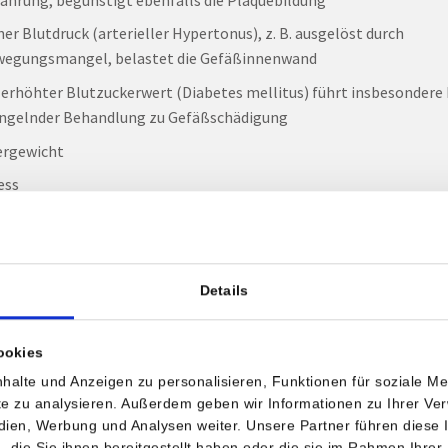
er Blutdruck (arterieller Hypertonus), z. B. ausgelöst durch
egungsmangel, belastet die Gefäßinnenwand
 erhöhter Blutzuckerwert (Diabetes mellitus) führt insbesondere 
gelnder Behandlung zu Gefäßschädigung
ergewicht
ess
n gibt es weitere Faktoren, die aber nicht beeinflussbar sind. Daz
n genetische Veranlagung, Alter oder das männliche Geschlecht. 
bis zur Menopause durch weibliche Geschlechtshormone (insbes
Details
en) ein geringeres Arterioskleroserisiko.
ookies
ann eine Arteriosklerose vermieden werden?
halte und Anzeigen zu personalisieren, Funktionen für soziale M
ite zu analysieren. Außerdem geben wir Informationen zu Ihrer V
tgeschrittenen Stadien ist eine Heilung nicht mehr möglich. Unter
edien, Werbung und Analysen weiter. Unsere Partner führen diese
 Aspekt spielt die Vorbeugung eine wichtige Rolle:
die Sie ihnen bereitgestellt haben oder die sie im Rahmen Ihrer