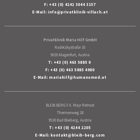
F: +43 (0) 4242 3044 3157
E-Mail:
info
@
privatklinik-villach
.
at
Privatklinik Maria Hilf GmbH
Radetzkystraße 35
9020 Klagenfurt, Austria
T:
+43 (0) 463 5885 0
F: +43 (0) 463 5885 4980
E-Mail:
mariahilf
@
humanomed
.
at
BLEIB BERG F.X. Mayr Retreat
Thermenweg 28
9530 Bad Bleiberg, Austria
T:
+43 (0) 4244 2205
E-Mail:
kontakt
@
bleib-berg
.
com