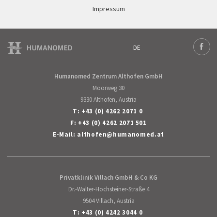
Impressum
DE
Deutsch
Face
Humanomed Zentrum Althofen GmbH
Moorweg 30
9330 Althofen, Austria
T:
+43 (0) 4262 2071 0
F: +43 (0) 4262 2071 501
E-Mail:
althofen
@
humanomed
.
at
Privatklinik Villach GmbH & Co KG
Dr.-Walter-Hochsteiner-Straße 4
9504 Villach, Austria
T:
+43 (0) 4242 3044 0