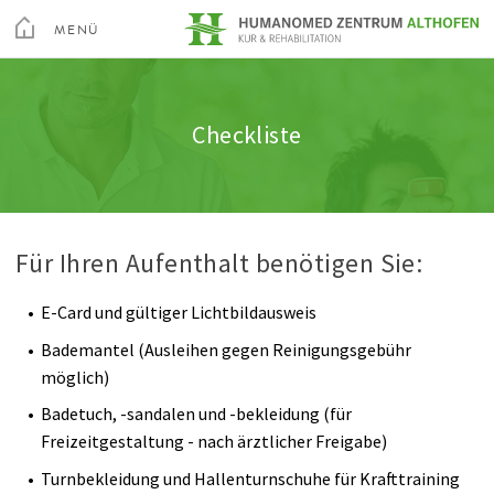
Toggle
Menu
MENÜ
Kur & Rehabilitation Althofen
Orthopädische Rehabilitation
Unsere Therapeuten
SCHLIEßEN
Kur & Rehabilitation Althofen
Checkliste
Über Uns
Herz-Kreislauf Rehabilitation
Unsere Pflege
Privatklinik Villach
Ihr Aufenthalt
Stoffwechsel Rehabilitation
Berufspraktikum
Privatklinik Maria Hilf
Für Ihren Aufenthalt benötigen Sie:
Freizeit
Onkologische Rehabilitation
Geschichte
E-Card und gültiger Lichtbildausweis
Altis Fitness Arena
Lungen Rehabilitation
Qualitätsmanagement
Su
Bademantel (Ausleihen gegen Reinigungsgebühr
möglich)
Videos
Nieren Rehabilitation
Rauchfreie Gesundheitseinrichtung
Arztsuche
Magazin
Karriere
Kontakt
Badetuch, -sandalen und -bekleidung (für
Anreise
Dialyse
Feedback
Freizeitgestaltung - nach ärztlicher Freigabe)
Turnbekleidung und Hallenturnschuhe für Krafttraining