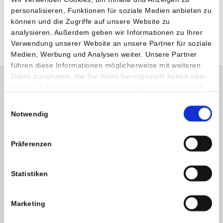
Impfpass, Zeckenschutzimpfung für Frühlings-, Sommer-
personalisieren, Funktionen für soziale Medien anbieten zu
können und die Zugriffe auf unsere Website zu
und Herbstmonate wird empfohlen
analysieren. Außerdem geben wir Informationen zu Ihrer
Verwendung unserer Website an unsere Partner für soziale
Medien, Werbung und Analysen weiter. Unsere Partner
führen diese Informationen möglicherweise mit weiteren
Subm
Daten zusammen, die Sie ihnen bereitgestellt haben oder
Presse
die sie im Rahmen Ihrer Nutzung der Dienste gesammelt
haben.
Einwilligungsauswahl
Humanomed IT Solutions
Notwendig
Management & Consult
Präferenzen
Humanomed Academy
Statistiken
Qualitätsmanagement
Marketing
Datenschutz