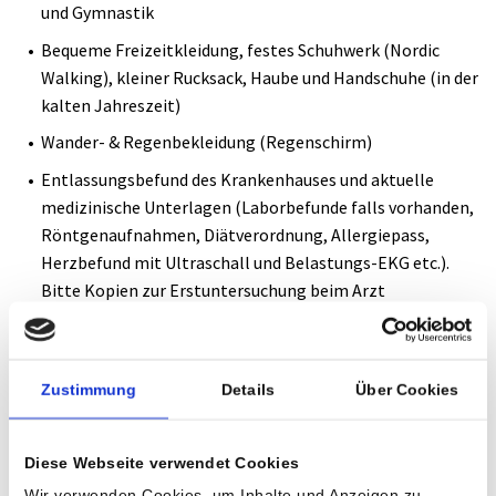
Gesundheitsvorsorge Aktiv
und Gymnastik
Bequeme Freizeitkleidung, festes Schuhwerk (Nordic
Kur
Walking), kleiner Rucksack, Haube und Handschuhe (in der
kalten Jahreszeit)
Wander- & Regenbekleidung (Regenschirm)
Entlassungsbefund des Krankenhauses und aktuelle
medizinische Unterlagen (Laborbefunde falls vorhanden,
Röntgenaufnahmen, Diätverordnung, Allergiepass,
Herzbefund mit Ultraschall und Belastungs-EKG etc.).
Bitte Kopien zur Erstuntersuchung beim Arzt
mitnehmen.
Medikamente, die Sie regelmäßig einnehmen müssen,
sowie eine Medikamentenauflistung
Zustimmung
Details
Über Cookies
Nordic Walking Stöcke sofern vorhanden (für
Freizeitgestaltung - nach ärztlicher Freigabe)
Diese Webseite verwendet Cookies
Pulsuhr sofern vorhanden (Ausleihen möglich)
Wir verwenden Cookies, um Inhalte und Anzeigen zu