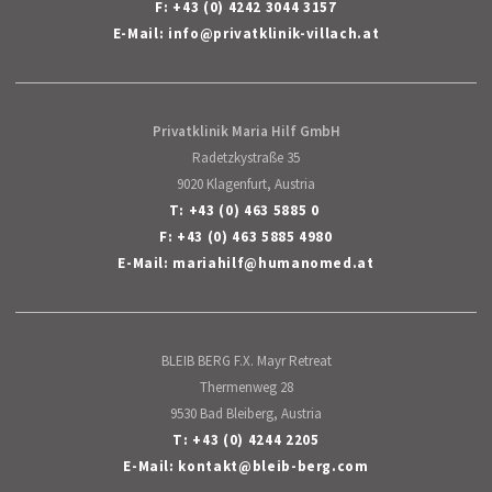
F: +43 (0) 4242 3044 3157
E-Mail:
info
@
privatklinik-villach
.
at
Privatklinik Maria Hilf GmbH
Radetzkystraße 35
9020 Klagenfurt, Austria
T:
+43 (0) 463 5885 0
F: +43 (0) 463 5885 4980
E-Mail:
mariahilf
@
humanomed
.
at
BLEIB BERG F.X. Mayr Retreat
Thermenweg 28
9530 Bad Bleiberg, Austria
T:
+43 (0) 4244 2205
E-Mail:
kontakt
@
bleib-berg
.
com