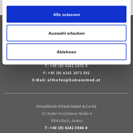
Impressum
Alle zulassen
DE
Deutsch
Face
Auswahl erlauben
Humanomed Zentrum Althofen GmbH
Moorweg 30
Ablehnen
9330 Althofen, Austria
T:
+43 (0) 4262 2071 0
F: +43 (0) 4262 2071 501
E-Mail:
althofen
@
humanomed
.
at
Privatklinik Villach GmbH & Co KG
Dr.-Walter-Hochsteiner-Straße 4
9504 Villach, Austria
T:
+43 (0) 4242 3044 0