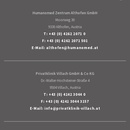
English
Humanomed Zentrum Althofen GmbH
Moorweg 30
9330 Althofen, Austria
T:
+43 (0) 4262 2071 0
F: +43 (0) 4262 2071 501
E-Mail:
althofen
@
humanomed
.
at
Privatklinik Villach GmbH & Co KG
Dr.-Walter-Hochsteiner-Straße 4
9504 Villach, Austria
T:
+43 (0) 4242 3044 0
F: +43 (0) 4242 3044 3157
E-Mail:
info
@
privatklinik-villach
.
at