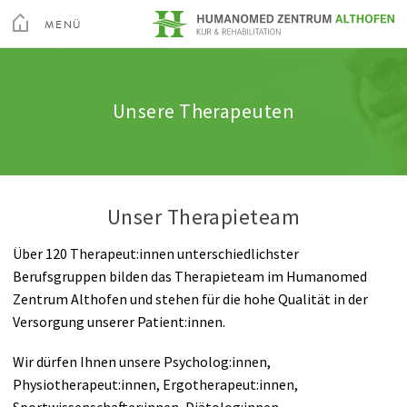
Toggle
Menu
MENÜ
Kur & Rehabilitation Althofen
Orthopädische Rehabilitation
Unsere Therapeuten
SCHLIEßEN
Kur & Rehabilitation Althofen
Unsere Therapeuten
Über Uns
Herz-Kreislauf Rehabilitation
Unsere Pflege
Privatklinik Villach
Ihr Aufenthalt
Stoffwechsel Rehabilitation
Berufspraktikum
Privatklinik Maria Hilf
Unser Therapieteam
Freizeit
Onkologische Rehabilitation
Geschichte
Über 120 Therapeut:innen unterschiedlichster
Altis Fitness Arena
Lungen Rehabilitation
Qualitätsmanagement
Berufsgruppen bilden das Therapieteam im Humanomed
Su
Zentrum Althofen und stehen für die hohe Qualität in der
Videos
Nieren Rehabilitation
Rauchfreie Gesundheitseinrichtung
Arztsuche
Magazin
Karriere
Kontakt
Versorgung unserer Patient:innen.
Anreise
Dialyse
Feedback
Wir dürfen Ihnen unsere Psycholog:innen,
Physiotherapeut:innen, Ergotherapeut:innen,
Sportwissenschafter:innen, Diätolog:innen,