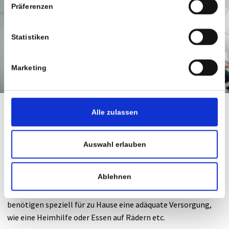
Präferenzen
Statistiken
Marketing
Alle zulassen
Sozialarbeiterin
Unsere Sozialarbeiterin hat eine wichtige Beratungs- und
Auswahl erlauben
Vermittlungsfunktion und unterstützt die Patient:innen für
die Zeit nach der Rehabilitation. Viele haben auf Grund ihrer
Ablehnen
Erkrankung nicht mehr die Möglichkeit, ihren erlernten Beruf
weiter auszuüben, haben finanzielle Engpässe erlitten oder
benötigen speziell für zu Hause eine adäquate Versorgung,
wie eine Heimhilfe oder Essen auf Rädern etc.