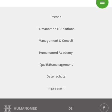
Subm
Presse
Humanomed IT Solutions
Management & Consult
Humanomed Academy
Qualitätsmanagement
Datenschutz
Impressum
DE
Deutsch
Face