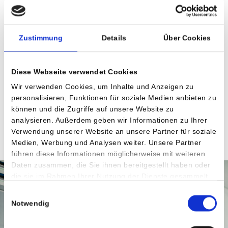
Beweglichkeit durch systematisches Training zu steigern.
Hierzu errechnen Sportwissenschafter:innen die optimale
Trainingsherzfrequenz und gibt die individuellen
Zustimmung
Details
Über Cookies
Belastungsbereiche vor. Überdies vermitteln sie in
Schulungen und Workshops Kenntnisse über
Trainingsplanung, -gestaltung, -durchführung, -optimierung
Diese Webseite verwendet Cookies
sowie -überprüfung.
Wir verwenden Cookies, um Inhalte und Anzeigen zu
personalisieren, Funktionen für soziale Medien anbieten zu
Das Studium der Sportwissenschaft kann als Bachelor of
können und die Zugriffe auf unsere Website zu
Science (6 Semester) oder Master of Science (weitere 4
analysieren. Außerdem geben wir Informationen zu Ihrer
Semester) abgeschlossen werden.
Verwendung unserer Website an unsere Partner für soziale
Medien, Werbung und Analysen weiter. Unsere Partner
führen diese Informationen möglicherweise mit weiteren
Daten zusammen, die Sie ihnen bereitgestellt haben oder
die sie im Rahmen Ihrer Nutzung der Dienste gesammelt
haben.
Einwilligungsauswahl
Notwendig