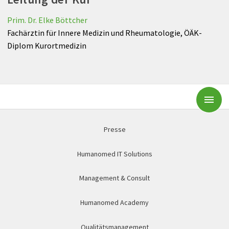
Prim. Dr. Elke Böttcher
Fachärztin für Innere Medizin und Rheumatologie, ÖÄK-
Diplom Kurortmedizin
Subm
Presse
Humanomed IT Solutions
Management & Consult
Humanomed Academy
Qualitätsmanagement