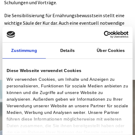
Schulungen und Vorträge.
Die Sensibilisierung für Ernährungsbewusstsein stellt eine
wichtige Säule der Kur dar. Auch eine eventuell notwendige
Diät wird bei dieser Erstuntersuchung festgelegt und
besprochen.
Zustimmung
Details
Über Cookies
Next
revious
Diese Webseite verwendet Cookies
Wir verwenden Cookies, um Inhalte und Anzeigen zu
personalisieren, Funktionen für soziale Medien anbieten zu
können und die Zugriffe auf unsere Website zu
analysieren. Außerdem geben wir Informationen zu Ihrer
Verwendung unserer Website an unsere Partner für soziale
Medien, Werbung und Analysen weiter. Unsere Partner
führen diese Informationen möglicherweise mit weiteren
Daten zusammen, die Sie ihnen bereitgestellt haben oder
die sie im Rahmen Ihrer Nutzung der Dienste gesammelt