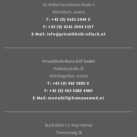
Dr.-Walter-Hochsteiner-Straße 4
9504 Villach, Austria
T:
+43 (0) 4242 3044 0
F: +43 (0) 4242 3044 3157
E-Mail:
info
@
privatklinik-villach
.
at
Privatklinik Maria Hilf GmbH
Radetzkystraße 35
9020 Klagenfurt, Austria
T:
+43 (0) 463 5885 0
F: +43 (0) 463 5885 4980
E-Mail:
mariahilf
@
humanomed
.
at
BLEIB BERG F.X. Mayr Retreat
Thermenweg 28