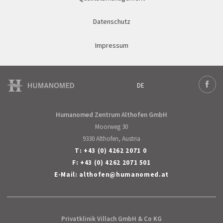
Datenschutz
Impressum
DE
Deutsch
Face
English
Humanomed Zentrum Althofen GmbH
Moorweg 30
9330 Althofen, Austria
T:
+43 (0) 4262 2071 0
F: +43 (0) 4262 2071 501
E-Mail:
althofen
@
humanomed
.
at
Privatklinik Villach GmbH & Co KG