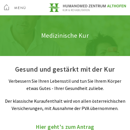
Toggle
Menu
MENÜ
Kur & Rehabilitation Althofen
Orthopädische Rehabilitation
Unsere Therapeuten
SCHLIEßEN
Kur & Rehabilitation Althofen
Medizinische Kur
Über Uns
Herz-Kreislauf Rehabilitation
Unsere Pflege
Privatklinik Villach
Ihr Aufenthalt
Stoffwechsel Rehabilitation
Berufspraktikum
Privatklinik Maria Hilf
Gesund und gestärkt mit der Kur
Freizeit
Onkologische Rehabilitation
Geschichte
Verbessern Sie Ihren Lebensstil und tun Sie Ihrem Körper
Altis Fitness Arena
Lungen Rehabilitation
Qualitätsmanagement
etwas Gutes - Ihrer Gesundheit zuliebe.
Su
Videos
Nieren Rehabilitation
Rauchfreie Gesundheitseinrichtung
Der klassische Kuraufenthalt wird von allen österreichischen
Arztsuche
Magazin
Karriere
Kontakt
Versicherungen, mit Ausnahme der PVA übernommen.
Anreise
Dialyse
Feedback
Hier geht's zum Antrag