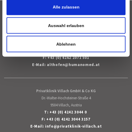
Alle zulassen
DE
Deutsch
Face
Auswahl erlauben
Humanomed Zentrum Althofen GmbH
Moorweg 30
9330 Althofen, Austria
Ablehnen
T:
+43 (0) 4262 2071 0
F: +43 (0) 4262 2071 501
E-Mail:
althofen
@
humanomed
.
at
Privatklinik Villach GmbH & Co KG
Dr.-Walter-Hochsteiner-Straße 4
9504 Villach, Austria
T:
+43 (0) 4242 3044 0
F: +43 (0) 4242 3044 3157
E-Mail:
info
@
privatklinik-villach
.
at