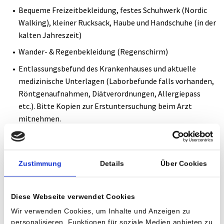
Gesundheitsvorsorge Aktiv
Bequeme Freizeitbekleidung, festes Schuhwerk (Nordic
Walking), kleiner Rucksack, Haube und Handschuhe (in der
Kur
kalten Jahreszeit)
Wander- & Regenbekleidung (Regenschirm)
Entlassungsbefund des Krankenhauses und aktuelle
medizinische Unterlagen (Laborbefunde falls vorhanden,
Röntgenaufnahmen, Diätverordnungen, Allergiepass
etc.). Bitte Kopien zur Erstuntersuchung beim Arzt
mitnehmen.
Medikamente, die Sie regelmäßig einnehmen müssen,
sowie eine Medikamentenauflistung
Zustimmung
Details
Über Cookies
Nordic Walking Stöcke sofern vorhanden (für
Freizeitgestaltung - nach ärztlicher Freigabe)
Pulsuhr sofern vorhanden (Ausleihen möglich)
Diese Webseite verwendet Cookies
Impfpass, Zeckenschutzimpfung für Frühlings-, Sommer-
Wir verwenden Cookies, um Inhalte und Anzeigen zu
und Herbstmonate wird empfohlen
personalisieren, Funktionen für soziale Medien anbieten zu