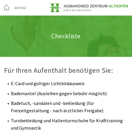
Toggle
Menu
MENÜ
Kur & Rehabilitation Althofen
Orthopädische Rehabilitation
Unsere Therapeuten
SCHLIEßEN
Kur & Rehabilitation Althofen
Checkliste
Über Uns
Herz-Kreislauf Rehabilitation
Unsere Pflege
Privatklinik Villach
Ihr Aufenthalt
Stoffwechsel Rehabilitation
Berufspraktikum
Privatklinik Maria Hilf
Für Ihren Aufenthalt benötigen Sie:
Freizeit
Onkologische Rehabilitation
Geschichte
E-Card und gültiger Lichtbildausweis
Altis Fitness Arena
Lungen Rehabilitation
Qualitätsmanagement
Su
Bademantel (Ausleihen gegen Gebühr möglich)
Videos
Nieren Rehabilitation
Rauchfreie Gesundheitseinrichtung
Arztsuche
Magazin
Karriere
Kontakt
Badetuch, -sandalen und -bekleidung (für
Freizeitgestaltung - nach ärztlicher Freigabe)
Anreise
Dialyse
Feedback
Turnbekleidung und Hallenturnschuhe für Krafttraining
und Gymnastik