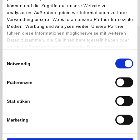
können und die Zugriffe auf unsere Website zu
analysieren. Außerdem geben wir Informationen zu Ihrer
Verwendung unserer Website an unsere Partner für soziale
Medien, Werbung und Analysen weiter. Unsere Partner
Subm
führen diese Informationen möglicherweise mit weiteren
Presse
Daten zusammen, die Sie ihnen bereitgestellt haben oder
die sie im Rahmen Ihrer Nutzung der Dienste gesammelt
Humanomed IT Solutions
haben.
Einwilligungsauswahl
Notwendig
Management & Consult
Präferenzen
Humanomed Academy
Qualitätsmanagement
Statistiken
Datenschutz
Marketing
Impressum