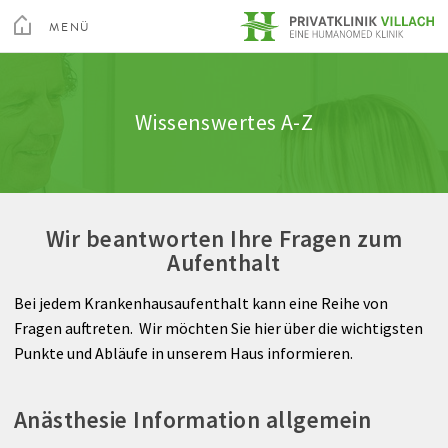
Toggle
Menu
MENÜ
Medizin
Innere Medizin
Stationen
Ausstattung & Komfort
Qualität
SCHLIEßEN
Kur & Rehabilitation Althofen
Wissenswertes A-Z
Arztsuche
Neurologie
Hygiene
Wissenswertes A-Z
Feedback
Privatklinik Villach
Pflege
Chirurgie
Pflegequalität
Rechte & Pflichten
Privatklinik Maria Hilf
Wir beantworten Ihre Fragen zum
Ihr Aufenthalt
Gynäkologie
Berufspraktikum
Abrechnung
Aufenthalt
Über Uns
Brustgesundheitszentrum
Bei jedem Krankenhausaufenthalt kann eine Reihe von
Su
Fragen auftreten. Wir möchten Sie hier über die wichtigsten
Institut für Digitale Bilddiagnostik
Wirbelsäulen- und Neurochirurgie
Arztsuche
Magazin
Karriere
Kontakt
Punkte und Abläufe in unserem Haus informieren.
Videos
Orthopädie
Anästhesie Information allgemein