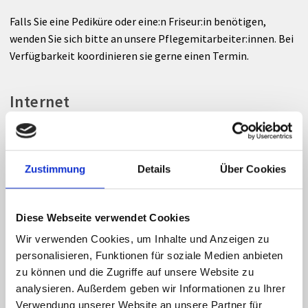
Falls Sie eine Pediküre oder eine:n Friseur:in benötigen,
wenden Sie sich bitte an unsere Pflegemitarbeiter:innen. Bei
Verfügbarkeit koordinieren sie gerne einen Termin.
Internet
Im gesamten Haus steht Ihnen gratis WLAN zur Verfügung.
Zustimmung
Details
Über Cookies
Parkplatz und Tiefgarage
In der Tiefgarage und am gekennzeichnetem
Diese Webseite verwendet Cookies
Außenparkplatz können Sie und Ihre Besucher:innen parken.
Wir verwenden Cookies, um Inhalte und Anzeigen zu
Die Benutzung ist kostenpflichtig.
personalisieren, Funktionen für soziale Medien anbieten
zu können und die Zugriffe auf unsere Website zu
Die Parkgebühren hängen vor Ort aus und sind vor Ausfahrt
analysieren. Außerdem geben wir Informationen zu Ihrer
beim Kassenautomaten (Haupteingang, Tiefgarage-Lift) zu
Verwendung unserer Website an unsere Partner für