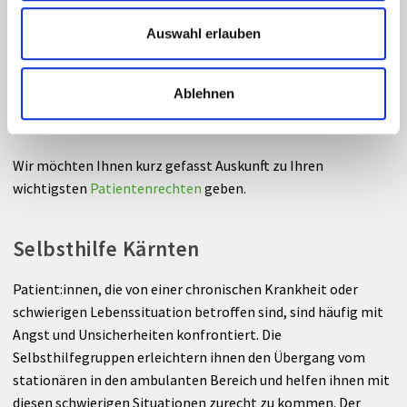
Ein eigener Raucherpavillon steht Ihnen im Garten, beim
Auswahl erlauben
Aufgang der Tiefgarage, zur Verfügung. Bitte achten Sie auf
die grün gekennzeichnete rauchfreie Zone.
Ablehnen
Ihre Rechte und unsere Pflichten
Wir möchten Ihnen kurz gefasst Auskunft zu Ihren
wichtigsten
Patientenrechten
geben.
Selbsthilfe Kärnten
Patient:innen, die von einer chronischen Krankheit oder
schwierigen Lebenssituation betroffen sind, sind häufig mit
Angst und Unsicherheiten konfrontiert. Die
Selbsthilfegruppen erleichtern ihnen den Übergang vom
stationären in den ambulanten Bereich und helfen ihnen mit
diesen schwierigen Situationen zurecht zu kommen. Der