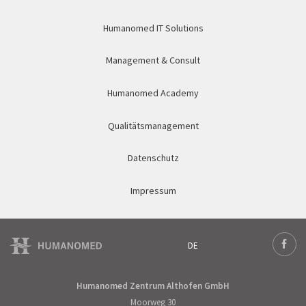
Humanomed IT Solutions
Management & Consult
Humanomed Academy
Qualitätsmanagement
Datenschutz
Impressum
DE
Deutsch
Face
English
Humanomed Zentrum Althofen GmbH
Moorweg 30