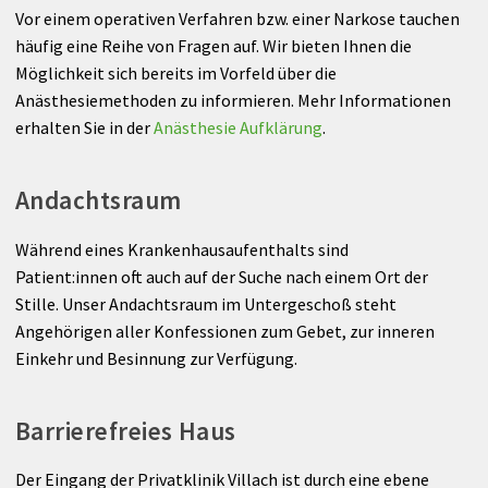
Anreise
Anästhesie
Vor einem operativen Verfahren bzw. einer Narkose tauchen
häufig eine Reihe von Fragen auf. Wir bieten Ihnen die
Radiologie
Möglichkeit sich bereits im Vorfeld über die
Anästhesiemethoden zu informieren. Mehr Informationen
Nuklearmedizin
erhalten Sie in der
Anästhesie Aufklärung
.
Labor
Andachtsraum
Belegärzte
Während eines Krankenhausaufenthalts sind
Patient:innen oft auch auf der Suche nach einem Ort der
Ambulanzen
Stille. Unser Andachtsraum im Untergeschoß steht
Angehörigen aller Konfessionen zum Gebet, zur inneren
UNIQA Medical Partner
Einkehr und Besinnung zur Verfügung.
Therapie
Barrierefreies Haus
Der Eingang der Privatklinik Villach ist durch eine ebene