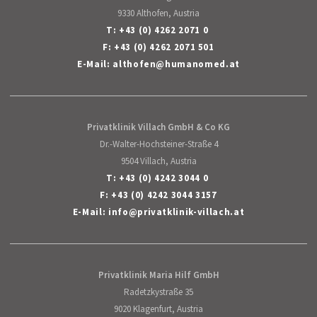
9330 Althofen, Austria
T:
+43 (0) 4262 2071 0
F: +43 (0) 4262 2071 501
E-Mail:
althofen
@
humanomed
.
at
Privatklinik Villach GmbH & Co KG
Dr.-Walter-Hochsteiner-Straße 4
9504 Villach, Austria
T:
+43 (0) 4242 3044 0
F: +43 (0) 4242 3044 3157
E-Mail:
info
@
privatklinik-villach
.
at
Privatklinik Maria Hilf GmbH
Radetzkystraße 35
9020 Klagenfurt, Austria