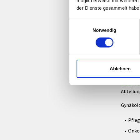
möglicherweise mit weiteren
Diabetes
der Dienste gesammelt habe
Schlafla
Biofeed
Einwilligungsauswahl
Notwendig
Gynäk
DGKP Ma
Ablehnen
Abteilun
DGKP Ni
Abteilun
Gynäkol
Pfleg
Onko