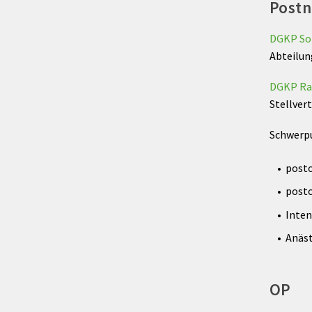
Postn
DGKP So
Abteilun
DGKP Ra
Stellver
Schwerp
posto
post
Inte
Anäs
OP