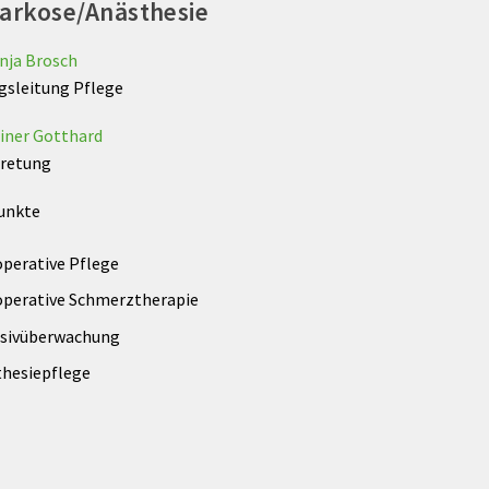
arkose/Anästhesie
nja Brosch
gsleitung Pflege
iner Gotthard
tretung
unkte
perative Pflege
operative Schmerztherapie
nsivüberwachung
thesiepflege