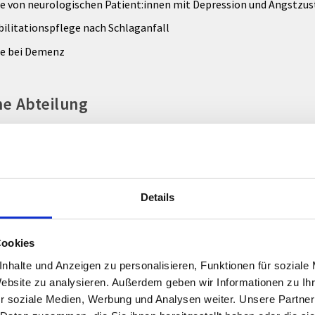
e von neurologischen Patient:innen mit Depression und Angstzu
ilitationspflege nach Schlaganfall
ge bei Demenz
ne Abteilung
bara Vidounig
gsleitung Pflege
ica Balukcic
Details
tretung
unkte:
Cookies
e bei internen Erkrankungen
nhalte und Anzeigen zu personalisieren, Funktionen für soziale
Website zu analysieren. Außerdem geben wir Informationen zu I
ativpflege
r soziale Medien, Werbung und Analysen weiter. Unsere Partner