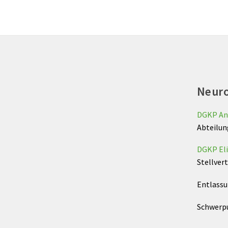
Neuro
DGKP An
Abteilun
DGKP Eli
Stellver
Entlassu
Schwerp