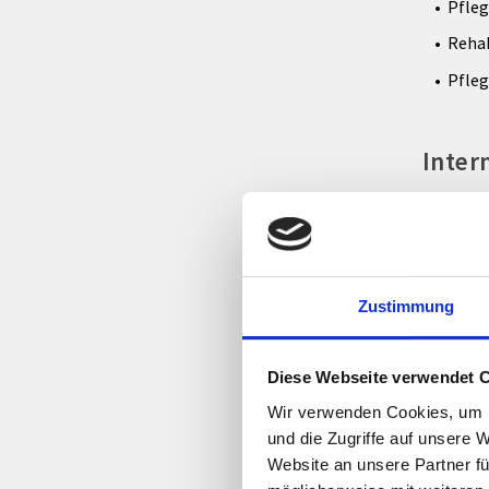
Pfleg
Rehab
Pfle
Inter
DGKP Bar
Abteilun
DGKP Ruz
Zustimmung
Stellver
Schwerp
Diese Webseite verwendet 
Pfleg
Wir verwenden Cookies, um I
und die Zugriffe auf unsere 
Palli
Website an unsere Partner fü