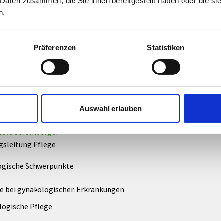
 Daten zusammen, die Sie ihnen bereitgestellt haben oder die s
beratung: DGKP Claudia Mörtl
n.
bor: DGKP Bärbel Knam, DGKP Sabine Schauer
back: DGKP Bärbel Knam
Präferenzen
Statistiken
ologische & Chirurgische Abteilung
rtin Cepe
Auswahl erlauben
gsleitung Pflege
cole Stromberger
gsleitung Pflege
ogische Schwerpunkte
e bei gynäkologischen Erkrankungen
logische Pflege