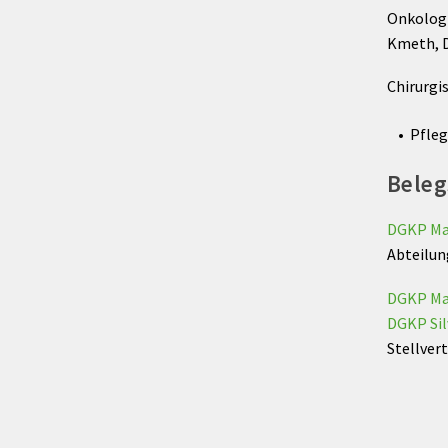
Onkologi
Kmeth, D
Chirurgi
Pfleg
Beleg
DGKP Ma
Abteilun
DGKP Ma
DGKP Sil
Stellver