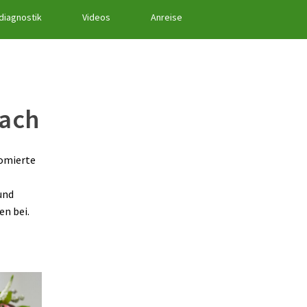
ddiagnostik
Videos
Anreise
lach
lomierte
und
n bei.