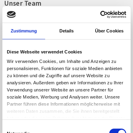
Unser Team
Prim. Dr. Klaus Unterrieder
Leiter der Gynäkologie
Zustimmung
Details
Über Cookies
Leiter des Brustgesundheitszentrums
Facharzt für Gynäkologie und Geburtshilfe
T:
+43 (0) 4242 3044 35666
Diese Webseite verwendet Cookies
Kontakt
Wir verwenden Cookies, um Inhalte und Anzeigen zu
OA Dr. Maximilian Lanner
personalisieren, Funktionen für soziale Medien anbieten
Facharzt für Gynäkologie und Geburtshilfe
zu können und die Zugriffe auf unsere Website zu
T:
+43 4242 3044 35643
analysieren. Außerdem geben wir Informationen zu Ihrer
Termine T:
+43 4242 3044 3450
Verwendung unserer Website an unsere Partner für
soziale Medien, Werbung und Analysen weiter. Unsere
Partner führen diese Informationen möglicherweise mit
Konsiliarfachärzte:
weiteren Daten zusammen, die Sie ihnen bereitgestellt
haben oder die sie im Rahmen Ihrer Nutzung der Dienste
Dr. Martin Winzely
gesammelt haben.
Einwilligungsauswahl
Facharzt für Urologie