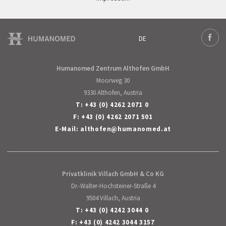
DE
Deutsch
Face
English
Humanomed Zentrum Althofen GmbH
Moorweg 30
9330 Althofen, Austria
T:
+43 (0) 4262 2071 0
F: +43 (0) 4262 2071 501
E-Mail:
althofen
@
humanomed
.
at
Privatklinik Villach GmbH & Co KG
Dr.-Walter-Hochsteiner-Straße 4
9504 Villach, Austria
T:
+43 (0) 4242 3044 0
F: +43 (0) 4242 3044 3157