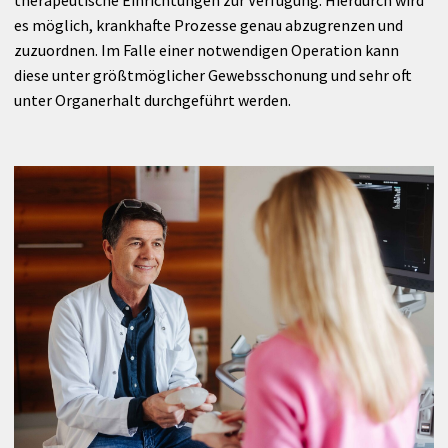
Anreise
Anästhesie
es möglich, krankhafte Prozesse genau abzugrenzen und
zuzuordnen. Im Falle einer notwendigen Operation kann
Radiologie
diese unter größtmöglicher Gewebsschonung und sehr oft
unter Organerhalt durchgeführt werden.
Nuklearmedizin
Labor
Belegärzte
Ambulanzen
UNIQA Medical Partner
Therapie