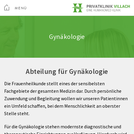
Toggle
Menu
MENÜ
Medizin
Innere Medizin
Stationen
Ausstattung & Komfort
Qualität
SCHLIEßEN
Kur & Rehabilitation Althofen
Gynäkologie
Arztsuche
Neurologie
Hygiene
Wissenswertes A-Z
Feedback
Privatklinik Villach
Pflege
Chirurgie
Pflegequalität
Rechte & Pflichten
Privatklinik Maria Hilf
Abteilung für Gynäkologie
Ihr Aufenthalt
Gynäkologie
Berufspraktikum
Abrechnung
Die Frauenheilkunde stellt eines der sensibelsten
Über Uns
Brustgesundheitszentrum
Fachgebiete der gesamten Medizin dar. Durch persönliche
Su
Zuwendung und Begleitung wollen wir unseren Patientinnen
Institut für Digitale Bilddiagnostik
Wirbelsäulen- und Neurochirurgie
Arztsuche
Magazin
Karriere
Kontakt
ein Umfeld schaffen, bei dem Menschlichkeit an oberster
Stelle steht.
Videos
Orthopädie
Für die Gynäkologie stehen modernste diagnostische und
therapeutische Einrichtungen zur Verfügung. Hierdurch wird