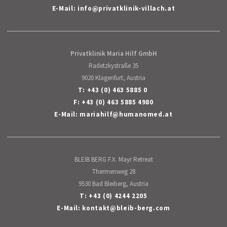
E-Mail:
info
@
privatklinik-villach
.
at
Privatklinik Maria Hilf GmbH
Radetzkystraße 35
9020 Klagenfurt, Austria
T:
+43 (0) 463 5885 0
F: +43 (0) 463 5885 4980
E-Mail:
mariahilf
@
humanomed
.
at
BLEIB BERG F.X. Mayr Retreat
Thermenweg 28
9530 Bad Bleiberg, Austria
T:
+43 (0) 4244 2205
E-Mail:
kontakt
@
bleib-berg
.
com