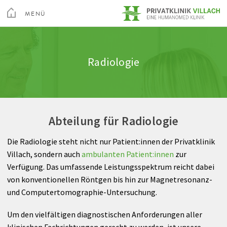
Toggle
Menu
MENÜ
Medizin
Innere Medizin
Stationen
Ausstattung & Komfort
Qualität
SCHLIEßEN
Kur & Rehabilitation Althofen
Radiologie
Arztsuche
Neurologie
Hygiene
Wissenswertes A-Z
Feedback
Privatklinik Villach
Pflege
Chirurgie
Pflegequalität
Rechte & Pflichten
Privatklinik Maria Hilf
Abteilung für Radiologie
Ihr Aufenthalt
Gynäkologie
Berufspraktikum
Abrechnung
Die Radiologie steht nicht nur Patient:innen der Privatklinik
Über Uns
Brustgesundheitszentrum
Villach, sondern auch
ambulanten Patient:innen
zur
Su
Verfügung. Das umfassende Leistungsspektrum reicht dabei
Institut für Digitale Bilddiagnostik
Wirbelsäulen- und Neurochirurgie
Arztsuche
Magazin
Karriere
Kontakt
von konventionellen Röntgen bis hin zur Magnetresonanz-
und Computertomographie-Untersuchung.
Videos
Orthopädie
Um den vielfältigen diagnostischen Anforderungen aller
klinischen Fachrichtungen gerecht zu werden, ist unsere