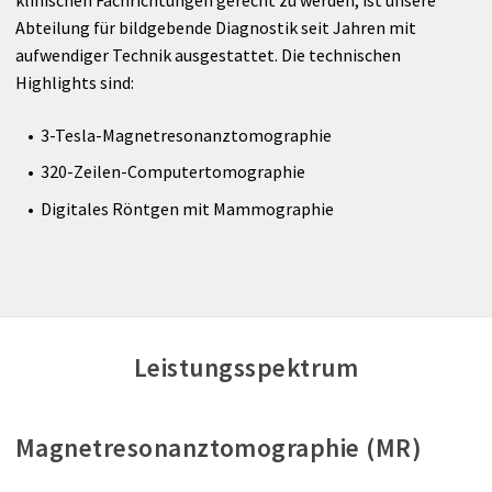
Anreise
Anästhesie
Abteilung für bildgebende Diagnostik seit Jahren mit
aufwendiger Technik ausgestattet. Die technischen
Radiologie
Highlights sind:
Nuklearmedizin
3-Tesla-Magnetresonanztomographie
320-Zeilen-Computertomographie
Labor
Digitales Röntgen mit Mammographie
Belegärzte
Ambulanzen
UNIQA Medical Partner
Leistungsspektrum
Therapie
Magnetresonanztomographie (MR)