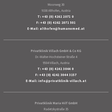
Moorweg 30
9330 Althofen, Austria
T:
+43 (0) 4262 2071 0
F: +43 (0) 4262 2071 501
E-Mail:
althofen
@
humanomed
.
at
Privatklinik Villach GmbH & Co KG
Dr.-Walter-Hochsteiner-Straße 4
9504 Villach, Austria
T:
+43 (0) 4242 3044 0
F: +43 (0) 4242 3044 3157
E-Mail:
info
@
privatklinik-villach
.
at
Privatklinik Maria Hilf GmbH
Radetzkystraße 35