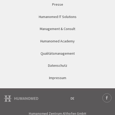
Presse
Humanomed IT Solutions
Management & Consult
Humanomed Academy
Qualitätsmanagement
Datenschutz
Impressum
DE
Deutsch
Face
English
Humanomed Zentrum Althofen GmbH