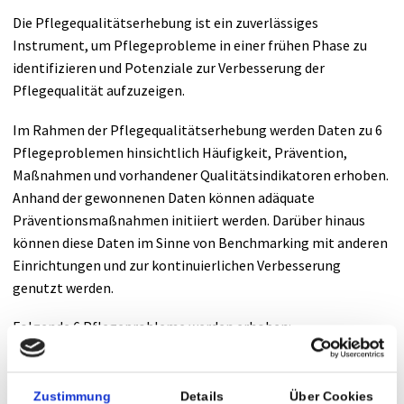
Anreise
Anästhesie
Die Pflegequalitätserhebung ist ein zuverlässiges
Instrument, um Pflegeprobleme in einer frühen Phase zu
Radiologie
identifizieren und Potenziale zur Verbesserung der
Pflegequalität aufzuzeigen.
Nuklearmedizin
Im Rahmen der Pflegequalitätserhebung werden Daten zu 6
Labor
Pflegeproblemen hinsichtlich Häufigkeit, Prävention,
Maßnahmen und vorhandener Qualitätsindikatoren erhoben.
Belegärzte
Anhand der gewonnenen Daten können adäquate
Präventionsmaßnahmen initiiert werden. Darüber hinaus
Ambulanzen
können diese Daten im Sinne von Benchmarking mit anderen
Einrichtungen und zur kontinuierlichen Verbesserung
genutzt werden.
UNIQA Medical Partner
Folgende 6 Pflegeprobleme werden erhoben:
Therapie
Dekubitus
Zustimmung
Details
Über Cookies
Inkontinenz