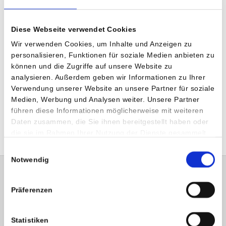
Mangelernährung
Diese Webseite verwendet Cookies
Intertrigo
Wir verwenden Cookies, um Inhalte und Anzeigen zu
Stürze
personalisieren, Funktionen für soziale Medien anbieten zu
Freiheitsentziehende Maßnahmen
können und die Zugriffe auf unsere Website zu
analysieren. Außerdem geben wir Informationen zu Ihrer
Verwendung unserer Website an unsere Partner für soziale
Die Pflegequalitätserhebung in der Privatklinik Villach wird
Medien, Werbung und Analysen weiter. Unsere Partner
von einem Projektteam bestehend aus 10 Mitarbeiter:innen
führen diese Informationen möglicherweise mit weiteren
aus der Pflege geplant, koordiniert und durchgeführt.
Daten zusammen, die Sie ihnen bereitgestellt haben oder
die sie im Rahmen Ihrer Nutzung der Dienste gesammelt
haben.
Einwilligungsauswahl
Notwendig
Subm
Presse
Präferenzen
Humanomed IT Solutions
Statistiken
Management & Consult