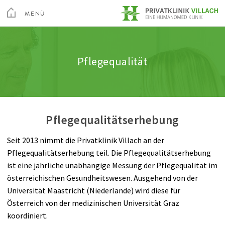
Toggle
Menu
MENÜ
Medizin
Innere Medizin
Stationen
Ausstattung & Komfort
Qualität
SCHLIEßEN
Kur & Rehabilitation Althofen
Pflegequalität
Arztsuche
Neurologie
Hygiene
Wissenswertes A-Z
Feedback
Privatklinik Villach
Pflege
Chirurgie
Pflegequalität
Rechte & Pflichten
Privatklinik Maria Hilf
Pflegequalitätserhebung
Ihr Aufenthalt
Gynäkologie
Berufspraktikum
Abrechnung
Seit 2013 nimmt die Privatklinik Villach an der
Über Uns
Brustgesundheitszentrum
Pflegequalitätserhebung teil. Die Pflegequalitätserhebung
Su
ist eine jährliche unabhängige Messung der Pflegequalität im
Institut für Digitale Bilddiagnostik
Wirbelsäulen- und Neurochirurgie
Arztsuche
Magazin
Karriere
Kontakt
österreichischen Gesundheitswesen. Ausgehend von der
Universität Maastricht (Niederlande) wird diese für
Videos
Orthopädie
Österreich von der medizinischen Universität Graz
koordiniert.