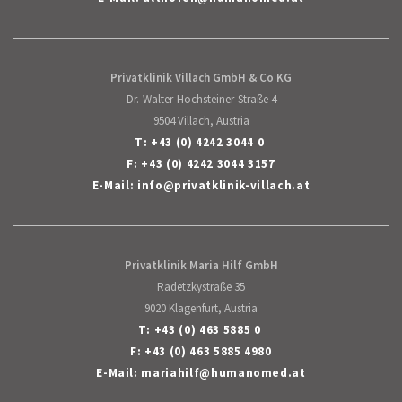
Privatklinik Villach GmbH & Co KG
Dr.-Walter-Hochsteiner-Straße 4
9504 Villach, Austria
T:
+43 (0) 4242 3044 0
F: +43 (0) 4242 3044 3157
E-Mail:
info
@
privatklinik-villach
.
at
Privatklinik Maria Hilf GmbH
Radetzkystraße 35
9020 Klagenfurt, Austria
T:
+43 (0) 463 5885 0
F: +43 (0) 463 5885 4980
E-Mail:
mariahilf
@
humanomed
.
at