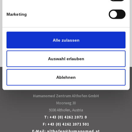
Humanomed Academy
Marketing
Qualitätsmanagement
Alle zulassen
Datenschutz
Impressum
Auswahl erlauben
Ablehnen
DE
Deutsch
Face
Humanomed Zentrum Althofen GmbH
Moorweg 30
9330 Althofen, Austria
T:
+43 (0) 4262 2071 0
F: +43 (0) 4262 2071 501
E-Mail:
althofen
@
humanomed
.
at