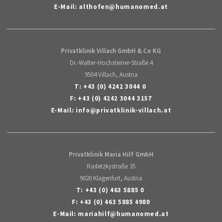
E-Mail:
althofen
@
humanomed
.
at
Privatklinik Villach GmbH & Co KG
Dr.-Walter-Hochsteiner-Straße 4
9504 Villach, Austria
T:
+43 (0) 4242 3044 0
F: +43 (0) 4242 3044 3157
E-Mail:
info
@
privatklinik-villach
.
at
Privatklinik Maria Hilf GmbH
Radetzkystraße 35
9020 Klagenfurt, Austria
T:
+43 (0) 463 5885 0
F: +43 (0) 463 5885 4980
E-Mail:
mariahilf
@
humanomed
.
at