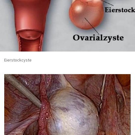
Anreise
Anästhesie
Radiologie
Nuklearmedizin
Labor
Eierstockcyste
Belegärzte
Ambulanzen
UNIQA Medical Partner
Therapie