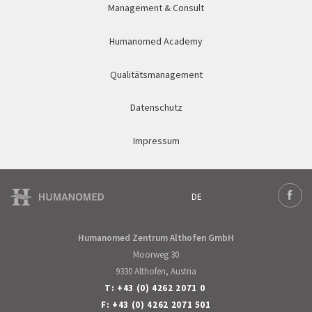
Management & Consult
Humanomed Academy
Qualitätsmanagement
Datenschutz
Impressum
DE
Deutsch
Face
Humanomed Zentrum Althofen GmbH
Moorweg 30
9330 Althofen, Austria
T:
+43 (0) 4262 2071 0
F: +43 (0) 4262 2071 501