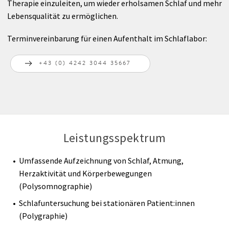
Anreise
Anästhesie
Therapie einzuleiten, um wieder erholsamen Schlaf und mehr
Lebensqualität zu ermöglichen.
Radiologie
Terminvereinbarung für einen Aufenthalt im Schlaflabor:
Nuklearmedizin
+43 (0) 4242 3044 35667
Labor
Belegärzte
Leistungsspektrum
Ambulanzen
Umfassende Aufzeichnung von Schlaf, Atmung,
UNIQA Medical Partner
Herzaktivität und Körperbewegungen
(Polysomnographie)
Therapie
Schlafuntersuchung bei stationären Patient:innen
(Polygraphie)