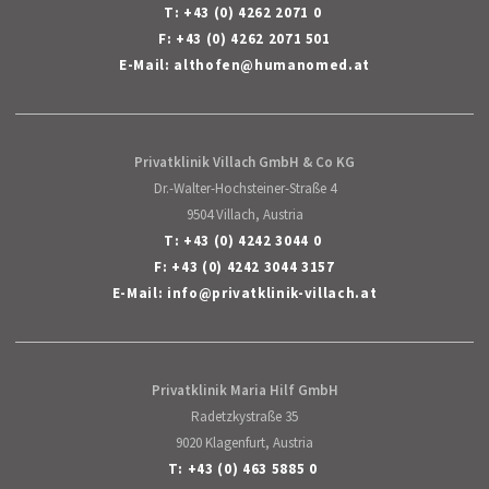
T:
+43 (0) 4262 2071 0
F: +43 (0) 4262 2071 501
E-Mail:
althofen
@
humanomed
.
at
Privatklinik Villach GmbH & Co KG
Dr.-Walter-Hochsteiner-Straße 4
9504 Villach, Austria
T:
+43 (0) 4242 3044 0
F: +43 (0) 4242 3044 3157
E-Mail:
info
@
privatklinik-villach
.
at
Privatklinik Maria Hilf GmbH
Radetzkystraße 35
9020 Klagenfurt, Austria
T:
+43 (0) 463 5885 0