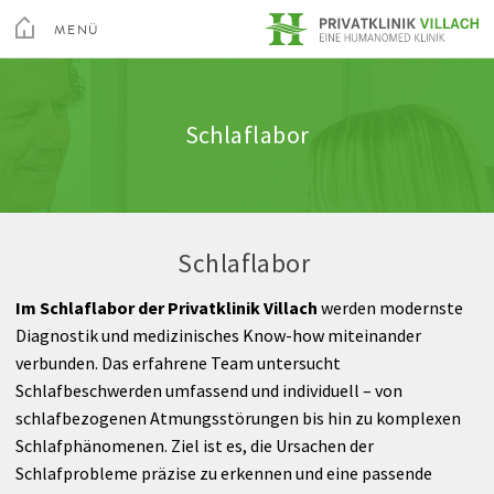
Toggle
Menu
MENÜ
Medizin
Innere Medizin
Stationen
Ausstattung & Komfort
Qualität
SCHLIEßEN
Kur & Rehabilitation Althofen
Schlaflabor
Arztsuche
Neurologie
Hygiene
Wissenswertes A-Z
Feedback
Privatklinik Villach
Pflege
Chirurgie
Pflegequalität
Rechte & Pflichten
Privatklinik Maria Hilf
Schlaflabor
Ihr Aufenthalt
Gynäkologie
Berufspraktikum
Abrechnung
Im Schlaflabor der Privatklinik Villach
werden modernste
Über Uns
Brustgesundheitszentrum
Diagnostik und medizinisches Know-how miteinander
Su
verbunden. Das erfahrene Team untersucht
Institut für Digitale Bilddiagnostik
Wirbelsäulen- und Neurochirurgie
Arztsuche
Magazin
Karriere
Kontakt
Schlafbeschwerden umfassend und individuell – von
schlafbezogenen Atmungsstörungen bis hin zu komplexen
Videos
Orthopädie
Schlafphänomenen. Ziel ist es, die Ursachen der
Schlafprobleme präzise zu erkennen und eine passende