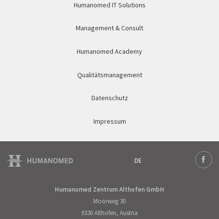
Humanomed IT Solutions
Management & Consult
Humanomed Academy
Qualitätsmanagement
Datenschutz
Impressum
DE
Deutsch
Face
Humanomed Zentrum Althofen GmbH
Moorweg 30
9330 Althofen, Austria