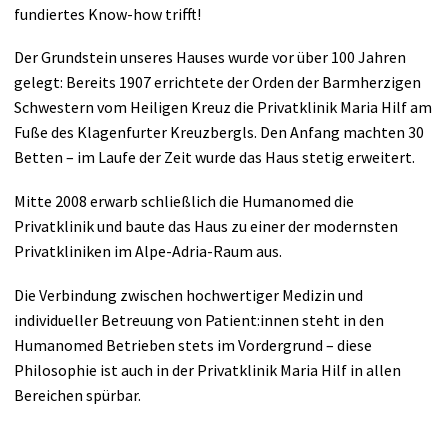
Anreise
Plastische Chirurgie
fundiertes Know-how trifft!
Anästhesie
Der Grundstein unseres Hauses wurde vor über 100 Jahren
gelegt: Bereits 1907 errichtete der Orden der Barmherzigen
Schwestern vom Heiligen Kreuz die Privatklinik Maria Hilf am
Innere Medizin
Fuße des Klagenfurter Kreuzbergls. Den Anfang machten 30
Betten – im Laufe der Zeit wurde das Haus stetig erweitert.
Neurologie
Mitte 2008 erwarb schließlich die Humanomed die
Urologie
Privatklinik und baute das Haus zu einer der modernsten
Privatkliniken im Alpe-Adria-Raum aus.
HNO
Die Verbindung zwischen hochwertiger Medizin und
individueller Betreuung von Patient:innen steht in den
Belegärzte
Humanomed Betrieben stets im Vordergrund – diese
Philosophie ist auch in der Privatklinik Maria Hilf in allen
Vorsorgeuntersuchung
Bereichen spürbar.
UNIQA Akut-Versorgt