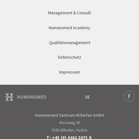
Management & Consult
Humanomed Academy
Qualitätsmanagement
Datenschutz
Impressum
DE
Deutsch
Face
English
Humanomed Zentrum Althofen GmbH
Moorweg 30
9330 Althofen, Austria
T:
+43 (0) 4262 2071 0