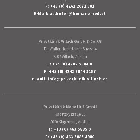
F: +43 (0) 4262 2071 501
E-Mail:
althofen
@
humanomed
.
at
Privatklinik Villach GmbH & Co KG
Dr.-Walter-Hochsteiner-Straße 4
9504 Villach, Austria
T:
+43 (0) 4242 3044 0
F: +43 (0) 4242 3044 3157
E-Mail:
info
@
privatklinik-villach
.
at
Privatklinik Maria Hilf GmbH
Radetzkystraße 35
9020 Klagenfurt, Austria
T:
+43 (0) 463 5885 0
F: +43 (0) 463 5885 4980