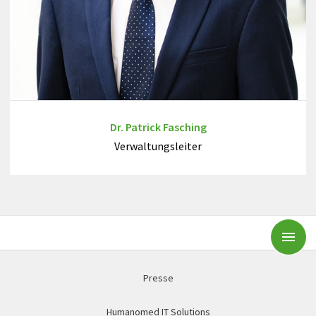
Dr. Patrick Fasching
Verwaltungsleiter
Subm
Presse
Humanomed IT Solutions