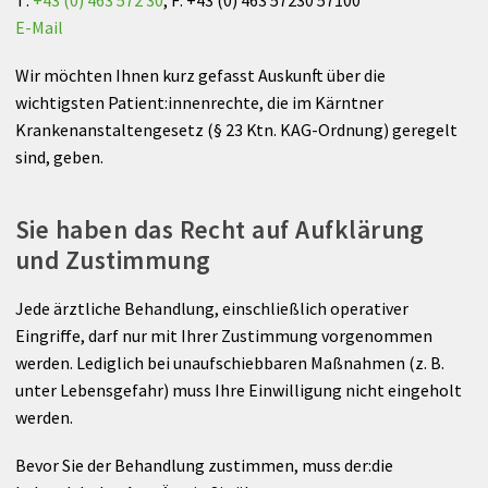
Anreise
Plastische Chirurgie
E-Mail
Anästhesie
Wir möchten Ihnen kurz gefasst Auskunft über die
wichtigsten Patient:innenrechte, die im Kärntner
Innere Medizin
Krankenanstaltengesetz (§ 23 Ktn. KAG-Ordnung) geregelt
sind, geben.
Neurologie
Sie haben das Recht auf Aufklärung
Urologie
und Zustimmung
HNO
Jede ärztliche Behandlung, einschließlich operativer
Eingriffe, darf nur mit Ihrer Zustimmung vorgenommen
Belegärzte
werden. Lediglich bei unaufschiebbaren Maßnahmen (z. B.
unter Lebensgefahr) muss Ihre Einwilligung nicht eingeholt
Vorsorgeuntersuchung
werden.
UNIQA Akut-Versorgt
Bevor Sie der Behandlung zustimmen, muss der:die