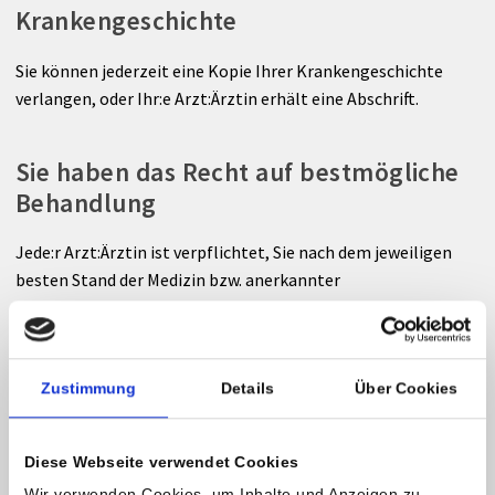
Krankengeschichte
Sie können jederzeit eine Kopie Ihrer Krankengeschichte
verlangen, oder Ihr:e Arzt:Ärztin erhält eine Abschrift.
Sie haben das Recht auf bestmögliche
Behandlung
Jede:r Arzt:Ärztin ist verpflichtet, Sie nach dem jeweiligen
besten Stand der Medizin bzw. anerkannter
Behandlungsmethoden und unter Beachtung der
bestmöglichen Schmerztherapie zu betreuen. Für den Fall,
dass eine entsprechende Versorgung nicht gewährleistet
werden kann, muss sichergestellt sein, dass der:die Patient:in
Zustimmung
Details
Über Cookies
mit seiner:ihrer Zustimmung in eine geeignete
Krankenanstalt überstellt wird.
Diese Webseite verwendet Cookies
Wir verwenden Cookies, um Inhalte und Anzeigen zu