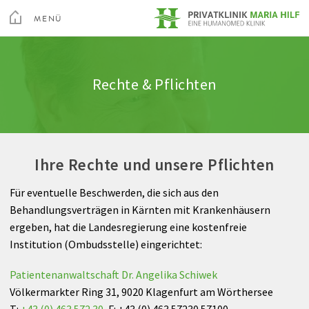
Toggle
Menu
MENÜ
Medizin
Wirbelsäule
Stationen
Termin & Aufnahme
Qualität
Leistungstest
SCHLIEßEN
Kur & Rehabilitation Althofen
Rechte & Pflichten
Arztsuche
Schulter
Berufspraktikum
Ausstattung & Komfort
Leitbild
Aktive altis Sportler
Privatklinik Villach
Pflege
Chirurgie
Abrechnung
Feedback
Hall of Fame
Privatklinik Maria Hilf
Ihre Rechte und unsere Pflichten
Ihr Aufenthalt
Hand
Wissenswertes A-Z
Videos
Für eventuelle Beschwerden, die sich aus den
Über Uns
Hüfte
Rechte & Pflichten
Behandlungsverträgen in Kärnten mit Krankenhäusern
Su
ergeben, hat die Landesregierung eine kostenfreie
Ambulante Rehabilitation
Knie
Arztsuche
Magazin
Karriere
Kontakt
Institution (Ombudsstelle) eingerichtet:
altis_med
Fuß
Patientenanwaltschaft Dr. Angelika Schiwek
Völkermarkter Ring 31, 9020 Klagenfurt am Wörthersee
T:
+43 (0) 463 572 30
, F: +43 (0) 463 57230 57100