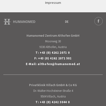
Impressum
DE
Deutsch
Face
English
Humanomed Zentrum Althofen GmbH
Moorweg 30
9330 Althofen, Austria
T:
+43 (0) 4262 2071 0
F: +43 (0) 4262 2071 501
E-Mail:
althofen
@
humanomed
.
at
Privatklinik Villach GmbH & Co KG
Dr.-Walter-Hochsteiner-Straße 4
9504 Villach, Austria
T:
+43 (0) 4242 3044 0