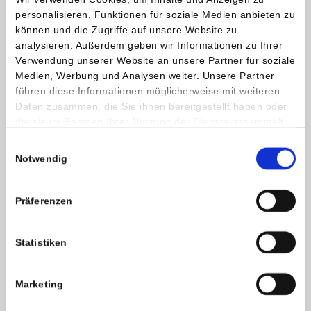
Sie haben das Recht auf
personalisieren, Funktionen für soziale Medien anbieten zu
Verschwiegenheit
können und die Zugriffe auf unsere Website zu
analysieren. Außerdem geben wir Informationen zu Ihrer
Verwendung unserer Website an unsere Partner für soziale
Ihr Gesundheitszustand und Ihre sonstigen persönlichen
Medien, Werbung und Analysen weiter. Unsere Partner
Umstände müssen geheimgehalten werden. Auf Wunsch wird
führen diese Informationen möglicherweise mit weiteren
niemand über Ihren Aufenthalt im Krankenhaus informiert.
Daten zusammen, die Sie ihnen bereitgestellt haben oder
Mit Ihrer Zustimmung können Angehörige oder
die sie im Rahmen Ihrer Nutzung der Dienste gesammelt
Vertrauenspersonen (z. B. Ihr Hausarzt:Hausärztin) über
haben.
Einwilligungsauswahl
Ihren Gesundheitszustand informiert werden.
Notwendig
Sie haben das Recht auf Kontakt zur
Präferenzen
Außenwelt
Statistiken
Sie können Besuche empfangen, telefonieren sowie Post
erhalten und aufgeben. Gewisse Beschränkungen müssen im
Hinblick auf Ihre Genesung und mit Rücksicht auf andere
Marketing
Patient:innen eingehalten werden. Auf Wunsch können