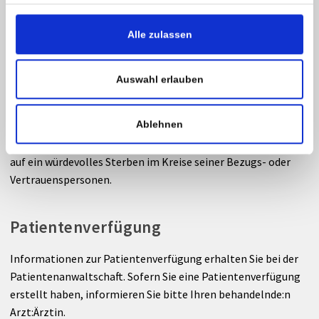
Besuche mit Unterstützung des Krankenhauses auch
unterbleiben.
Alle zulassen
Sie haben das Recht auf religiöse und
Auswahl erlauben
psychologische Betreuung
Sie haben das Recht auf seelsorgerische und/oder
Ablehnen
psychologische Betreuung. Jede:r Patient:in hat das Recht
auf ein würdevolles Sterben im Kreise seiner Bezugs- oder
Vertrauenspersonen.
Patientenverfügung
Informationen zur Patientenverfügung erhalten Sie bei der
Patientenanwaltschaft. Sofern Sie eine Patientenverfügung
erstellt haben, informieren Sie bitte Ihren behandelnde:n
Arzt:Ärztin.