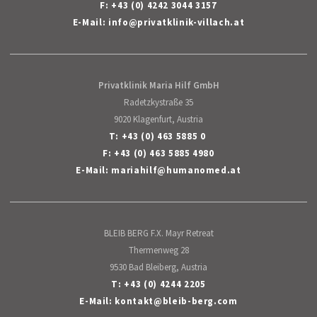
F: +43 (0) 4242 3044 3157
E-Mail:
info
@
privatklinik-villach
.
at
Privatklinik Maria Hilf GmbH
Radetzkystraße 35
9020 Klagenfurt, Austria
T:
+43 (0) 463 5885 0
F: +43 (0) 463 5885 4980
E-Mail:
mariahilf
@
humanomed
.
at
BLEIB BERG F.X. Mayr Retreat
Thermenweg 28
9530 Bad Bleiberg, Austria
T:
+43 (0) 4244 2205
E-Mail:
kontakt
@
bleib-berg
.
com