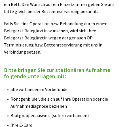
Anreise
Plastische Chirurgie
ein Bett. Den Wunsch auf ein Einzelzimmer geben Sie uns
bitte gleich bei der Bettenreservierung bekannt.
Anästhesie
Falls Sie eine Operation bzw. Behandlung durch eine:n
Innere Medizin
Belegarzt:Belegärztin wünschen, wird sich Ihr:e
Belegarzt:Belegärztin wegen der genauen OP-
Terminisierung bzw. Bettenreservierung mit uns in
Neurologie
Verbindung setzen.
Urologie
Bitte bringen Sie zur stationären Aufnahme
HNO
folgende Unterlagen mit:
alle vorhandenen Vorbefunde
Belegärzte
Röntgenbilder, die sich auf Ihre Operation oder die
Vorsorgeuntersuchung
Aufnahmediagnose beziehen
Blutgruppenausweis (sofern vorhanden)
UNIQA Akut-Versorgt
Ihre E-Card