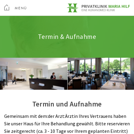
Toggle
Menu
MENÜ
Medizin
Wirbelsäule
Stationen
Termin & Aufnahme
Qualität
Leistungstest
SCHLIEßEN
Kur & Rehabilitation Althofen
Termin & Aufnahme
Arztsuche
Schulter
Berufspraktikum
Ausstattung & Komfort
Leitbild
Aktive altis Sportler
Privatklinik Villach
Pflege
Chirurgie
Abrechnung
Feedback
Hall of Fame
Privatklinik Maria Hilf
Ihr Aufenthalt
Hand
Wissenswertes A-Z
Videos
Über Uns
Hüfte
Rechte & Pflichten
Su
Termin und Aufnahme
Ambulante Rehabilitation
Knie
Arztsuche
Magazin
Karriere
Kontakt
Gemeinsam mit dem:der Arzt:Ärztin Ihres Vertrauens haben
altis_med
Fuß
Sie unser Haus für Ihre Behandlung gewählt. Bitte reservieren
Sie zeitgerecht (ca. 3 - 10 Tage vor Ihrem geplanten Eintritt)