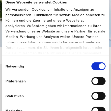
Diese Webseite verwendet Cookies
Wir verwenden Cookies, um Inhalte und Anzeigen zu
personalisieren, Funktionen für soziale Medien anbieten zu
können und die Zugriffe auf unsere Website zu
analysieren. Außerdem geben wir Informationen zu Ihrer
Verwendung unserer Website an unsere Partner für soziale
Medien, Werbung und Analysen weiter. Unsere Partner
führen diese Informationen möglicherweise mit weiteren
Daten zusammen, die Sie ihnen bereitgestellt haben oder
die sie im Rahmen Ihrer Nutzung der Dienste gesammelt
haben.
Einwilligungsauswahl
Notwendig
Bettenreservierung
Präferenzen
Für die Reservierung Ihres Aufenthalts wenden Sie sich bitte
an unsere Mitarbeiter:innen in der Bettenreservierung unter
Statistiken
der Telefonnummer T:
+43 (0) 463 5885 4610
oder
4611
Unsere Mitarbeiter:innen am Empfang erreichen Sie von:
Marketing