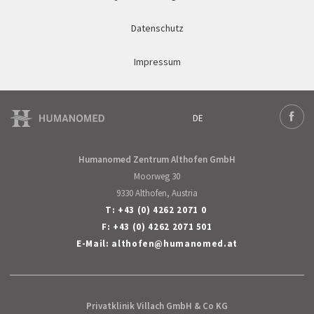
Datenschutz
Impressum
DE
Deutsch
Face
English
Humanomed Zentrum Althofen GmbH
Moorweg 30
9330 Althofen, Austria
T:
+43 (0) 4262 2071 0
F: +43 (0) 4262 2071 501
E-Mail:
althofen
@
humanomed
.
at
Privatklinik Villach GmbH & Co KG