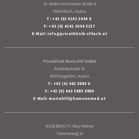
Dr.-Walter-Hochsteiner-Straße 4
9504 Villach, Austria
T:
+43 (0) 4242 3044 0
F: +43 (0) 4242 3044 3157
E-Mail:
info
@
privatklinik-villach
.
at
Privatklinik Maria Hilf GmbH
Radetzkystraße 35
9020 Klagenfurt, Austria
T:
+43 (0) 463 5885 0
F: +43 (0) 463 5885 4980
E-Mail:
mariahilf
@
humanomed
.
at
BLEIB BERG F.X. Mayr Retreat
Thermenweg 28